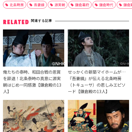
北条時房
吾妻鏡
源実朝
鎌倉幕府
鎌倉時代
鎌倉
関連する記事
RELATED
俺たちの泰時、和田合戦の恩賞
せっかくの新築マイホームが…
を辞退！北条泰時の真意に源実
『吾妻鏡』が伝える北条時房
朝はじめ一同感激【鎌倉殿の13
（トキューサ）の悲しみエピソ
人】
ード【鎌倉殿の13人】