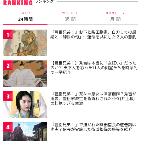
ランキング
RANKING
DAILY
WEEKLY
MONTHLY
24時間
週 間
月 間
『豊臣兄弟！』お市と柴田勝家、自刃しての最
1
期と「辞世の句」…運命を共にした２人の悲劇
【豊臣兄弟！】秀吉は本当に「女狂い」だった
2
のか？ 天下人を彩った11人の側室たちを時系列
で一挙紹介
『豊臣兄弟！』茶々＝悪女はほぼ創作？秀吉が
3
溺愛、豊臣家滅亡を背負わされた茶々(井上和)
の壮絶すぎる生涯
『豊臣兄弟！』で描かれた織田信長の道普請は
4
史実？信長が実施した街道整備の施策を紹介