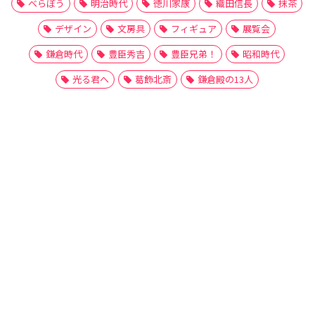
べらぼう
明治時代
徳川家康
織田信長
抹茶
デザイン
文房具
フィギュア
展覧会
鎌倉時代
豊臣秀吉
豊臣兄弟！
昭和時代
光る君へ
葛飾北斎
鎌倉殿の13人