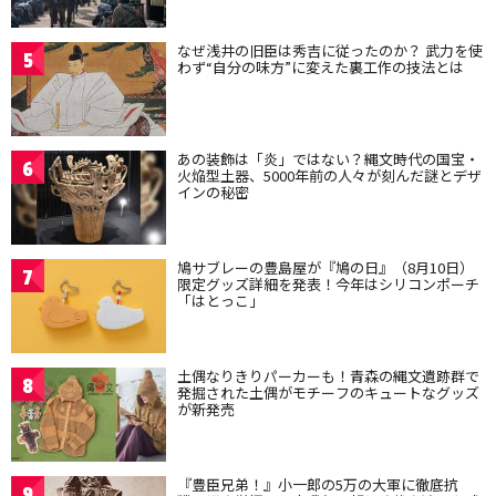
なぜ浅井の旧臣は秀吉に従ったのか？ 武力を使
5
わず“自分の味方”に変えた裏工作の技法とは
あの装飾は「炎」ではない？縄文時代の国宝・
6
火焔型土器、5000年前の人々が刻んだ謎とデザ
インの秘密
鳩サブレーの豊島屋が『鳩の日』（8月10日）
7
限定グッズ詳細を発表！今年はシリコンポーチ
「はとっこ」
土偶なりきりパーカーも！青森の縄文遺跡群で
8
発掘された土偶がモチーフのキュートなグッズ
が新発売
『豊臣兄弟！』小一郎の5万の大軍に徹底抗
9