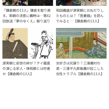
「鎌倉殿の13人」鎌倉を取り戻
和田義盛が源実朝におねだりし
す。実朝の決意に義時は…第42
たものとは？『吾妻鏡』を読ん
回放送「夢のゆくえ」振り返り
でみると…【鎌倉殿の13人】
源実朝と前世の絆が？テイ龍進
女好きは兄譲り？三浦義村の
の演じる宋人・陳和卿とは何者
弟・三浦平九郎胤義が起こした
か【鎌倉殿の13人】
女性トラブル【鎌倉殿の13人】