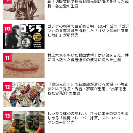
戦！切腹覚悟で長宗我部元親に降伏を迫った武
将・谷忠澄の生涯
ゴジラの咆哮で目覚める朝…1954年公開『ゴジ
10
ラ』の貴重音源を搭載した「ゴジラ音声目覚ま
し時計」が新発売
村上水軍を率いた戦国武将！幼い弟を支え、共
11
に海へ散った得居通幸の波乱に満ちた生涯
『豊臣兄弟！』で萩原護が演じる武将・小堀正
12
次とは？秀長・秀吉・家康が重用、“出家を重
ねた実務派”の生涯
しっかり抹茶の味わい、さらに果実の香りも楽
13
しめる「無糖フレーバー抹茶」ストロベリー、
マンゴー新発売