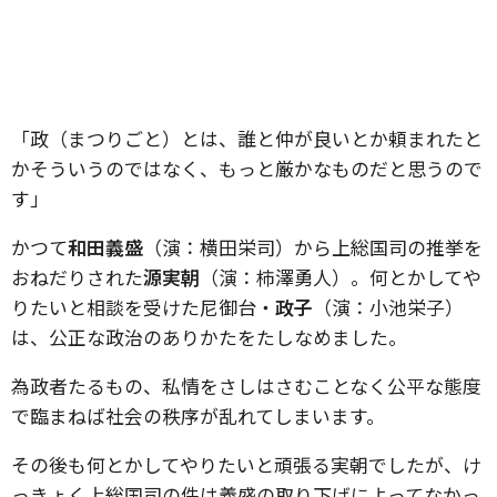
「政（まつりごと）とは、誰と仲が良いとか頼まれたと
かそういうのではなく、もっと厳かなものだと思うので
す」
かつて
和田義盛
（演：横田栄司）から上総国司の推挙を
おねだりされた
源実朝
（演：柿澤勇人）。何とかしてや
りたいと相談を受けた尼御台・
政子
（演：小池栄子）
は、公正な政治のありかたをたしなめました。
為政者たるもの、私情をさしはさむことなく公平な態度
で臨まねば社会の秩序が乱れてしまいます。
その後も何とかしてやりたいと頑張る実朝でしたが、け
っきょく上総国司の件は義盛の取り下げによってなかっ