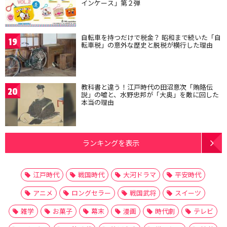
インケース」第２弾
自転車を持つだけで税金？ 昭和まで続いた「自
19
転車税」の意外な歴史と脱税が横行した理由
教科書と違う！江戸時代の田沼意次「賄賂伝
20
説」の嘘と、水野忠邦が「大奥」を敵に回した
本当の理由
ランキングを表示
江戸時代
戦国時代
大河ドラマ
平安時代
アニメ
ロングセラー
戦国武将
スイーツ
雑学
お菓子
幕末
漫画
時代劇
テレビ