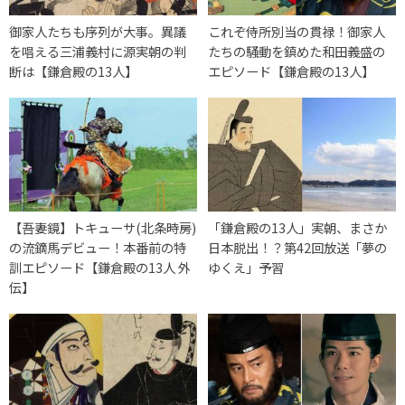
御家人たちも序列が大事。異議
これぞ侍所別当の貫禄！御家人
を唱える三浦義村に源実朝の判
たちの騒動を鎮めた和田義盛の
断は【鎌倉殿の13人】
エピソード【鎌倉殿の13人】
【吾妻鏡】トキューサ(北条時房)
「鎌倉殿の13人」実朝、まさか
の流鏑馬デビュー！本番前の特
日本脱出！？第42回放送「夢の
訓エピソード【鎌倉殿の13人 外
ゆくえ」予習
伝】