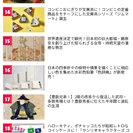
コンビニおにぎりが文房具に！コンビニの定番
14
商品をモチーフにした文房具シリーズ『ジムマ
ート』誕生
世界遺産決定で脚光！日本初の巨大都城・藤原
15
京を創り上げた知られざる女帝・持統天皇の凄
絶な執念
日本の四季折々の植物や情景を描くことに相応
16
しい色を集めた水彩色鉛筆『色辞典』が新発
売！
【豊臣兄弟！】2度の改易から復活した武将・
17
多賀秀種とは？豊臣秀長に仕えた半年間と波乱
の生涯
ハローキティ、ポチャッコたちが昭和レトロな
18
コインケースに！「サンリオキャラクターズ コ