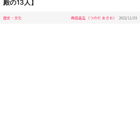
殿の13人】
歴史・文化
角田晶生（つのだ あきお）
2022/11/03