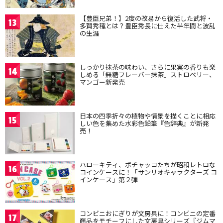
【豊臣兄弟！】2度の改易から復活した武将・
13
多賀秀種とは？豊臣秀長に仕えた半年間と波乱
の生涯
しっかり抹茶の味わい、さらに果実の香りも楽
14
しめる「無糖フレーバー抹茶」ストロベリー、
マンゴー新発売
日本の四季折々の植物や情景を描くことに相応
15
しい色を集めた水彩色鉛筆『色辞典』が新発
売！
ハローキティ、ポチャッコたちが昭和レトロな
16
コインケースに！「サンリオキャラクターズ コ
インケース」第２弾
コンビニおにぎりが文房具に！コンビニの定番
17
商品をモチーフにした文房具シリーズ『ジムマ