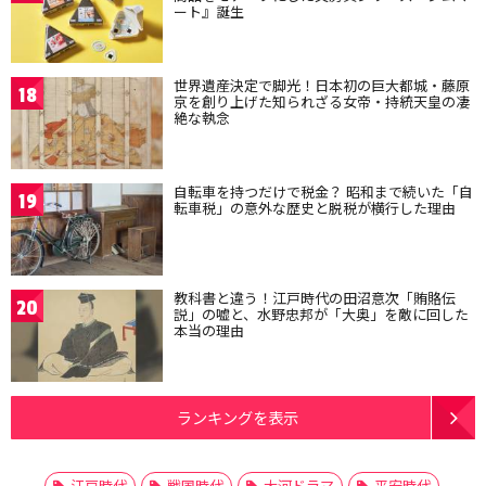
ート』誕生
世界遺産決定で脚光！日本初の巨大都城・藤原
18
京を創り上げた知られざる女帝・持統天皇の凄
絶な執念
自転車を持つだけで税金？ 昭和まで続いた「自
19
転車税」の意外な歴史と脱税が横行した理由
教科書と違う！江戸時代の田沼意次「賄賂伝
20
説」の嘘と、水野忠邦が「大奥」を敵に回した
本当の理由
ランキングを表示
江戸時代
戦国時代
大河ドラマ
平安時代