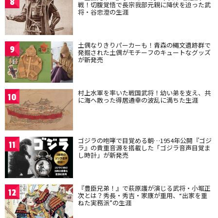
8
戦！切腹覚悟で長宗我部元親に降伏を迫った武
将・谷忠澄の生涯
土偶なりきりパーカーも！青森の縄文遺跡群で
9
発掘された土偶がモチーフのキュートなグッズ
が新発売
村上水軍を率いた戦国武将！幼い弟を支え、共
10
に海へ散った得居通幸の波乱に満ちた生涯
ゴジラの咆哮で目覚める朝…1954年公開『ゴジ
11
ラ』の貴重音源を搭載した「ゴジラ音声目覚ま
し時計」が新発売
『豊臣兄弟！』で萩原護が演じる武将・小堀正
12
次とは？秀長・秀吉・家康が重用、“出家を重
ねた実務派”の生涯