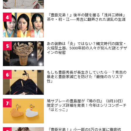
『豊臣兄弟！』後半の鍵を握る「浅井三姉妹」
4
茶々・初・江——秀吉に翻弄された波乱の生涯
あの装飾は「炎」ではない？縄文時代の国宝・
5
火焔型土器、5000年前の人々が刻んだ謎とデザ
インの秘密
もしも豊臣秀長が長生きしていたら…？秀吉の
6
暴走と豊臣家滅亡を防げた「最強のカリスマ
性」
鳩サブレーの豊島屋が『鳩の日』（8月10日）
7
限定グッズ詳細を発表！今年はシリコンポーチ
「はとっこ」
『豊臣兄弟！』小一郎の5万の大軍に徹底抗