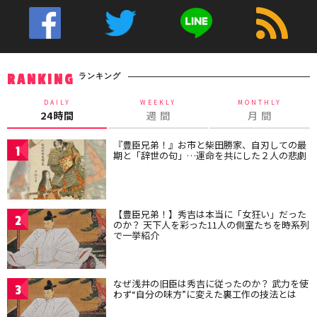
ランキング
RANKING
DAILY
WEEKLY
MONTHLY
24時間
週 間
月 間
『豊臣兄弟！』お市と柴田勝家、自刃しての最
1
期と「辞世の句」…運命を共にした２人の悲劇
【豊臣兄弟！】秀吉は本当に「女狂い」だった
2
のか？ 天下人を彩った11人の側室たちを時系列
で一挙紹介
なぜ浅井の旧臣は秀吉に従ったのか？ 武力を使
3
わず“自分の味方”に変えた裏工作の技法とは