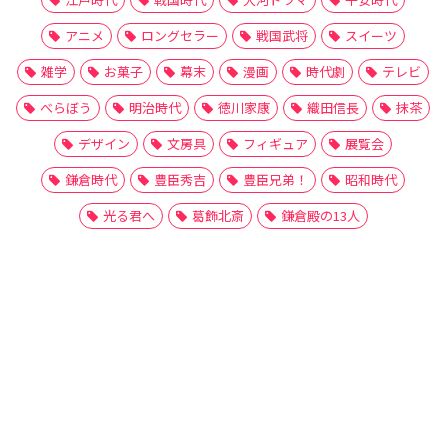
アニメ
ロングセラー
戦国武将
スイーツ
雑学
お菓子
幕末
漫画
時代劇
テレビ
べらぼう
明治時代
徳川家康
織田信長
抹茶
デザイン
文房具
フィギュア
展覧会
鎌倉時代
豊臣秀吉
豊臣兄弟！
昭和時代
光る君へ
葛飾北斎
鎌倉殿の13人