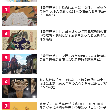
【豊臣兄弟！】秀吉は本当に「女狂い」だった
3
のか？ 天下人を彩った11人の側室たちを時系列
で一挙紹介
【豊臣兄弟！】22歳で散った長宗我部元親の天
4
才後継者・信親とは？武勇を奮った若武者の壮
絶な最期
『豊臣兄弟！』で描かれた織田信長の道普請は
5
史実？信長が実施した街道整備の施策を紹介
あの装飾は「炎」ではない？縄文時代の国宝・
6
火焔型土器、5000年前の人々が刻んだ謎とデザ
インの秘密
鳩サブレーの豊島屋が『鳩の日』（8月10日）
7
限定グッズ詳細を発表！今年はシリコンポーチ