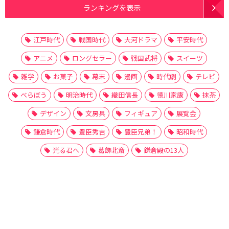
ランキングを表示
江戸時代
戦国時代
大河ドラマ
平安時代
アニメ
ロングセラー
戦国武将
スイーツ
雑学
お菓子
幕末
漫画
時代劇
テレビ
べらぼう
明治時代
織田信長
徳川家康
抹茶
デザイン
文房具
フィギュア
展覧会
鎌倉時代
豊臣秀吉
豊臣兄弟！
昭和時代
光る君へ
葛飾北斎
鎌倉殿の13人