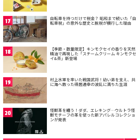
自転車を持つだけで税金？ 昭和まで続いた「自
17
転車税」の意外な歴史と脱税が横行した理由
【季節・数量限定】キンモクセイの香りを天然
18
精油で再現した「スチームクリーム キンモクセ
イ&茶」新登場
村上水軍を率いた戦国武将！幼い弟を支え、共
19
に海へ散った得居通幸の波乱に満ちた生涯
怪獣革を纏う！ダダ、エレキング…ウルトラ怪
20
獣モチーフの革を使った新アパレルコレクショ
ンが発表