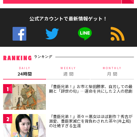
公式アカウントで最新情報ゲット！
ランキング
RANKING
DAILY
WEEKLY
MONTHLY
24時間
週 間
月 間
『豊臣兄弟！』お市と柴田勝家、自刃しての最
1
期と「辞世の句」…運命を共にした２人の悲劇
『豊臣兄弟！』茶々＝悪女はほぼ創作？秀吉が
2
溺愛、豊臣家滅亡を背負わされた茶々(井上和)
の壮絶すぎる生涯