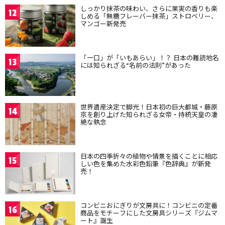
しっかり抹茶の味わい、さらに果実の香りも楽
12
しめる「無糖フレーバー抹茶」ストロベリー、
マンゴー新発売
「一口」が「いもあらい」！？ 日本の難読地名
13
には知られざる“名前の法則”があった
世界遺産決定で脚光！日本初の巨大都城・藤原
14
京を創り上げた知られざる女帝・持統天皇の凄
絶な執念
日本の四季折々の植物や情景を描くことに相応
15
しい色を集めた水彩色鉛筆『色辞典』が新発
売！
コンビニおにぎりが文房具に！コンビニの定番
16
商品をモチーフにした文房具シリーズ『ジムマ
ート』誕生