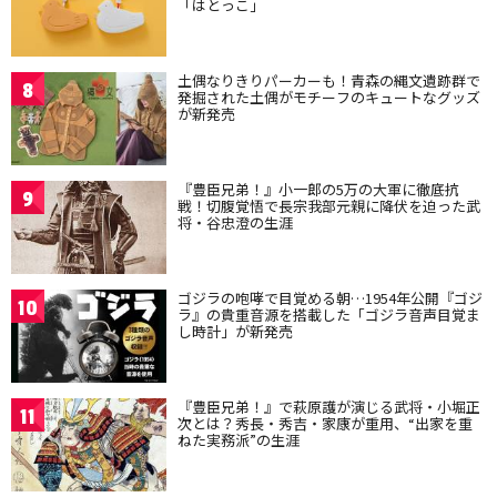
「はとっこ」
土偶なりきりパーカーも！青森の縄文遺跡群で
8
発掘された土偶がモチーフのキュートなグッズ
が新発売
『豊臣兄弟！』小一郎の5万の大軍に徹底抗
9
戦！切腹覚悟で長宗我部元親に降伏を迫った武
将・谷忠澄の生涯
ゴジラの咆哮で目覚める朝…1954年公開『ゴジ
10
ラ』の貴重音源を搭載した「ゴジラ音声目覚ま
し時計」が新発売
『豊臣兄弟！』で萩原護が演じる武将・小堀正
11
次とは？秀長・秀吉・家康が重用、“出家を重
ねた実務派”の生涯