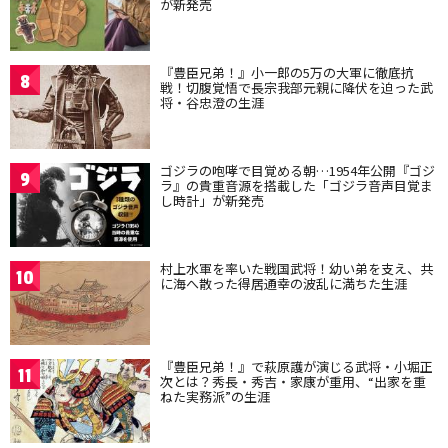
が新発売
『豊臣兄弟！』小一郎の5万の大軍に徹底抗
8
戦！切腹覚悟で長宗我部元親に降伏を迫った武
将・谷忠澄の生涯
ゴジラの咆哮で目覚める朝…1954年公開『ゴジ
9
ラ』の貴重音源を搭載した「ゴジラ音声目覚ま
し時計」が新発売
村上水軍を率いた戦国武将！幼い弟を支え、共
10
に海へ散った得居通幸の波乱に満ちた生涯
『豊臣兄弟！』で萩原護が演じる武将・小堀正
11
次とは？秀長・秀吉・家康が重用、“出家を重
ねた実務派”の生涯