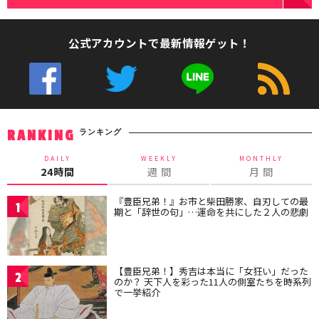
公式アカウントで最新情報ゲット！
ランキング
RANKING
DAILY
WEEKLY
MONTHLY
24時間
週 間
月 間
『豊臣兄弟！』お市と柴田勝家、自刃しての最
1
期と「辞世の句」…運命を共にした２人の悲劇
【豊臣兄弟！】秀吉は本当に「女狂い」だった
2
のか？ 天下人を彩った11人の側室たちを時系列
で一挙紹介