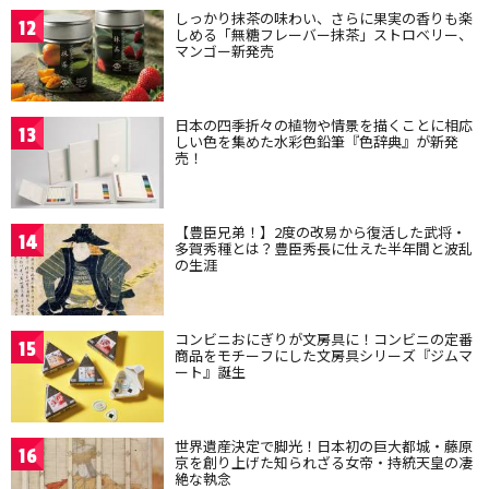
しっかり抹茶の味わい、さらに果実の香りも楽
12
しめる「無糖フレーバー抹茶」ストロベリー、
マンゴー新発売
日本の四季折々の植物や情景を描くことに相応
13
しい色を集めた水彩色鉛筆『色辞典』が新発
売！
【豊臣兄弟！】2度の改易から復活した武将・
14
多賀秀種とは？豊臣秀長に仕えた半年間と波乱
の生涯
コンビニおにぎりが文房具に！コンビニの定番
15
商品をモチーフにした文房具シリーズ『ジムマ
ート』誕生
世界遺産決定で脚光！日本初の巨大都城・藤原
16
京を創り上げた知られざる女帝・持統天皇の凄
絶な執念