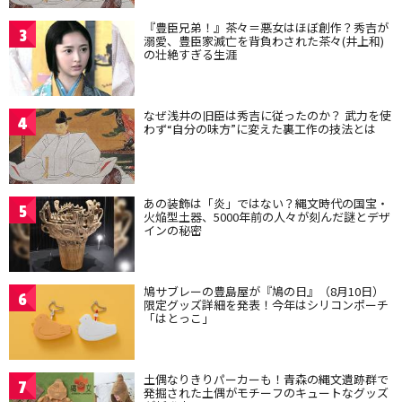
『豊臣兄弟！』茶々＝悪女はほぼ創作？秀吉が
3
溺愛、豊臣家滅亡を背負わされた茶々(井上和)
の壮絶すぎる生涯
なぜ浅井の旧臣は秀吉に従ったのか？ 武力を使
4
わず“自分の味方”に変えた裏工作の技法とは
あの装飾は「炎」ではない？縄文時代の国宝・
5
火焔型土器、5000年前の人々が刻んだ謎とデザ
インの秘密
鳩サブレーの豊島屋が『鳩の日』（8月10日）
6
限定グッズ詳細を発表！今年はシリコンポーチ
「はとっこ」
土偶なりきりパーカーも！青森の縄文遺跡群で
7
発掘された土偶がモチーフのキュートなグッズ