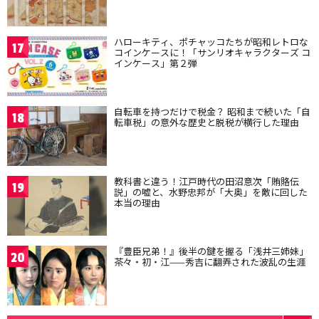
ハローキティ、ポチャッコたちが昭和レトロな
17
コインケースに！「サンリオキャラクターズ コ
インケース」第２弾
自転車を持つだけで税金？ 昭和まで続いた「自
18
転車税」の意外な歴史と脱税が横行した理由
教科書と違う！江戸時代の田沼意次「賄賂伝
19
説」の嘘と、水野忠邦が「大奥」を敵に回した
本当の理由
『豊臣兄弟！』後半の鍵を握る「浅井三姉妹」
20
茶々・初・江——秀吉に翻弄された波乱の生涯