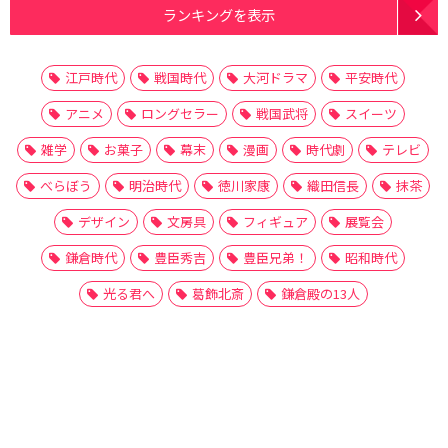
ランキングを表示
江戸時代
戦国時代
大河ドラマ
平安時代
アニメ
ロングセラー
戦国武将
スイーツ
雑学
お菓子
幕末
漫画
時代劇
テレビ
べらぼう
明治時代
徳川家康
織田信長
抹茶
デザイン
文房具
フィギュア
展覧会
鎌倉時代
豊臣秀吉
豊臣兄弟！
昭和時代
光る君へ
葛飾北斎
鎌倉殿の13人