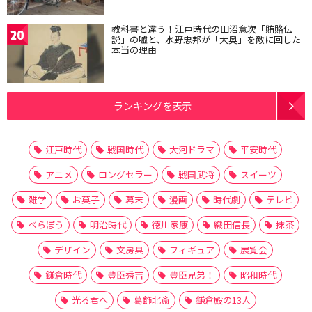
教科書と違う！江戸時代の田沼意次「賄賂伝
20
説」の嘘と、水野忠邦が「大奥」を敵に回した
本当の理由
ランキングを表示
江戸時代
戦国時代
大河ドラマ
平安時代
アニメ
ロングセラー
戦国武将
スイーツ
雑学
お菓子
幕末
漫画
時代劇
テレビ
べらぼう
明治時代
徳川家康
織田信長
抹茶
デザイン
文房具
フィギュア
展覧会
鎌倉時代
豊臣秀吉
豊臣兄弟！
昭和時代
光る君へ
葛飾北斎
鎌倉殿の13人