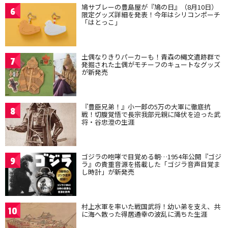
鳩サブレーの豊島屋が『鳩の日』（8月10日）
6
限定グッズ詳細を発表！今年はシリコンポーチ
「はとっこ」
土偶なりきりパーカーも！青森の縄文遺跡群で
7
発掘された土偶がモチーフのキュートなグッズ
が新発売
『豊臣兄弟！』小一郎の5万の大軍に徹底抗
8
戦！切腹覚悟で長宗我部元親に降伏を迫った武
将・谷忠澄の生涯
ゴジラの咆哮で目覚める朝…1954年公開『ゴジ
9
ラ』の貴重音源を搭載した「ゴジラ音声目覚ま
し時計」が新発売
村上水軍を率いた戦国武将！幼い弟を支え、共
10
に海へ散った得居通幸の波乱に満ちた生涯