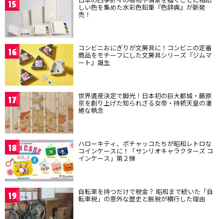
15
しい色を集めた水彩色鉛筆『色辞典』が新発
売！
コンビニおにぎりが文房具に！コンビニの定番
16
商品をモチーフにした文房具シリーズ『ジムマ
ート』誕生
世界遺産決定で脚光！日本初の巨大都城・藤原
17
京を創り上げた知られざる女帝・持統天皇の凄
絶な執念
ハローキティ、ポチャッコたちが昭和レトロな
18
コインケースに！「サンリオキャラクターズ コ
インケース」第２弾
自転車を持つだけで税金？ 昭和まで続いた「自
19
転車税」の意外な歴史と脱税が横行した理由