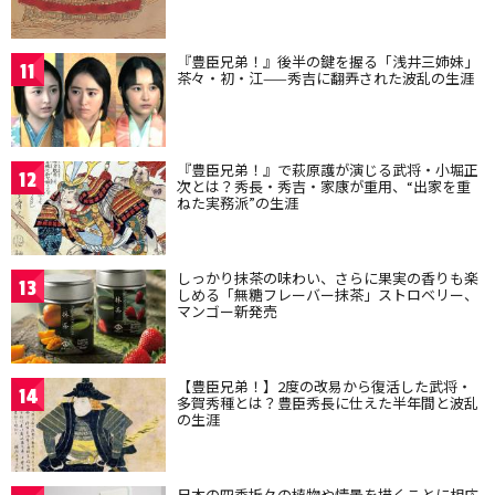
『豊臣兄弟！』後半の鍵を握る「浅井三姉妹」
11
茶々・初・江——秀吉に翻弄された波乱の生涯
『豊臣兄弟！』で萩原護が演じる武将・小堀正
12
次とは？秀長・秀吉・家康が重用、“出家を重
ねた実務派”の生涯
しっかり抹茶の味わい、さらに果実の香りも楽
13
しめる「無糖フレーバー抹茶」ストロベリー、
マンゴー新発売
【豊臣兄弟！】2度の改易から復活した武将・
14
多賀秀種とは？豊臣秀長に仕えた半年間と波乱
の生涯
日本の四季折々の植物や情景を描くことに相応