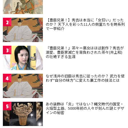
【豊臣兄弟！】秀吉は本当に「女狂い」だった
2
のか？ 天下人を彩った11人の側室たちを時系列
で一挙紹介
『豊臣兄弟！』茶々＝悪女はほぼ創作？秀吉が
3
溺愛、豊臣家滅亡を背負わされた茶々(井上和)
の壮絶すぎる生涯
なぜ浅井の旧臣は秀吉に従ったのか？ 武力を使
4
わず“自分の味方”に変えた裏工作の技法とは
あの装飾は「炎」ではない？縄文時代の国宝・
5
火焔型土器、5000年前の人々が刻んだ謎とデザ
インの秘密