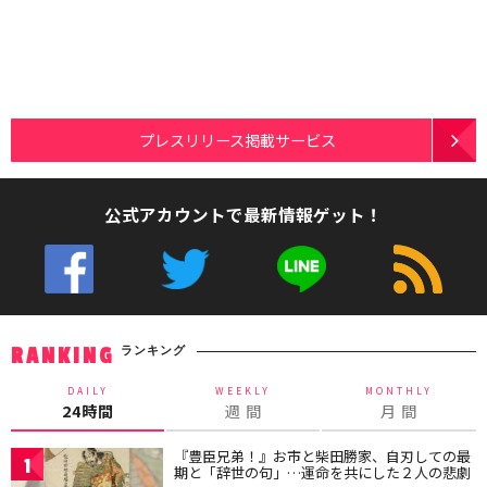
プレスリリース掲載サービス
公式アカウントで最新情報ゲット！
ランキング
RANKING
DAILY
WEEKLY
MONTHLY
24時間
週 間
月 間
『豊臣兄弟！』お市と柴田勝家、自刃しての最
1
期と「辞世の句」…運命を共にした２人の悲劇