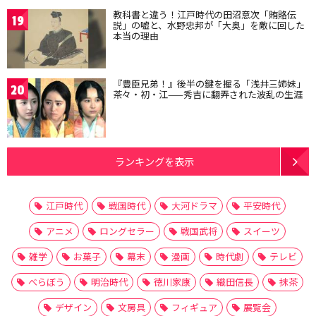
教科書と違う！江戸時代の田沼意次「賄賂伝
19
説」の嘘と、水野忠邦が「大奥」を敵に回した
本当の理由
『豊臣兄弟！』後半の鍵を握る「浅井三姉妹」
20
茶々・初・江——秀吉に翻弄された波乱の生涯
ランキングを表示
江戸時代
戦国時代
大河ドラマ
平安時代
アニメ
ロングセラー
戦国武将
スイーツ
雑学
お菓子
幕末
漫画
時代劇
テレビ
べらぼう
明治時代
徳川家康
織田信長
抹茶
デザイン
文房具
フィギュア
展覧会