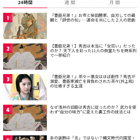
24時間
週 間
月 間
『豊臣兄弟！』お市と柴田勝家、自刃しての最
1
期と「辞世の句」…運命を共にした２人の悲劇
【豊臣兄弟！】秀吉は本当に「女狂い」だった
2
のか？ 天下人を彩った11人の側室たちを時系列
で一挙紹介
『豊臣兄弟！』茶々＝悪女はほぼ創作？秀吉が
3
溺愛、豊臣家滅亡を背負わされた茶々(井上和)
の壮絶すぎる生涯
なぜ浅井の旧臣は秀吉に従ったのか？ 武力を使
4
わず“自分の味方”に変えた裏工作の技法とは
あの装飾は「炎」ではない？縄文時代の国宝・