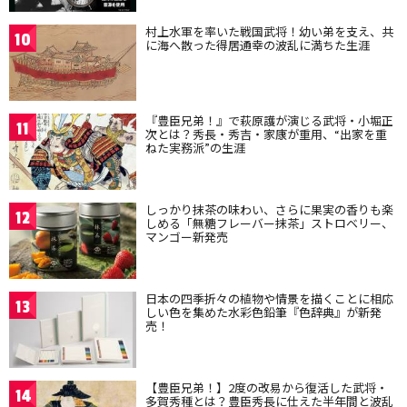
村上水軍を率いた戦国武将！幼い弟を支え、共
10
に海へ散った得居通幸の波乱に満ちた生涯
『豊臣兄弟！』で萩原護が演じる武将・小堀正
11
次とは？秀長・秀吉・家康が重用、“出家を重
ねた実務派”の生涯
しっかり抹茶の味わい、さらに果実の香りも楽
12
しめる「無糖フレーバー抹茶」ストロベリー、
マンゴー新発売
日本の四季折々の植物や情景を描くことに相応
13
しい色を集めた水彩色鉛筆『色辞典』が新発
売！
【豊臣兄弟！】2度の改易から復活した武将・
14
多賀秀種とは？豊臣秀長に仕えた半年間と波乱