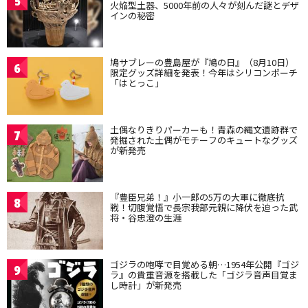
5
火焔型土器、5000年前の人々が刻んだ謎とデザ
インの秘密
鳩サブレーの豊島屋が『鳩の日』（8月10日）
6
限定グッズ詳細を発表！今年はシリコンポーチ
「はとっこ」
土偶なりきりパーカーも！青森の縄文遺跡群で
7
発掘された土偶がモチーフのキュートなグッズ
が新発売
『豊臣兄弟！』小一郎の5万の大軍に徹底抗
8
戦！切腹覚悟で長宗我部元親に降伏を迫った武
将・谷忠澄の生涯
ゴジラの咆哮で目覚める朝…1954年公開『ゴジ
9
ラ』の貴重音源を搭載した「ゴジラ音声目覚ま
し時計」が新発売