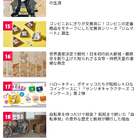
の生涯
コンビニおにぎりが文房具に！コンビニの定番
15
商品をモチーフにした文房具シリーズ『ジムマ
ート』誕生
世界遺産決定で脚光！日本初の巨大都城・藤原
16
京を創り上げた知られざる女帝・持統天皇の凄
絶な執念
ハローキティ、ポチャッコたちが昭和レトロな
17
コインケースに！「サンリオキャラクターズ コ
インケース」第２弾
自転車を持つだけで税金？ 昭和まで続いた「自
18
転車税」の意外な歴史と脱税が横行した理由