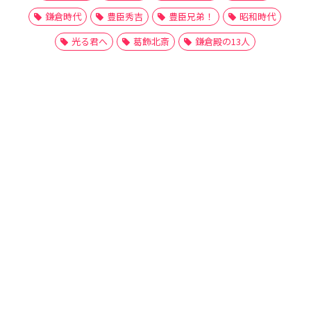
鎌倉時代
豊臣秀吉
豊臣兄弟！
昭和時代
光る君へ
葛飾北斎
鎌倉殿の13人