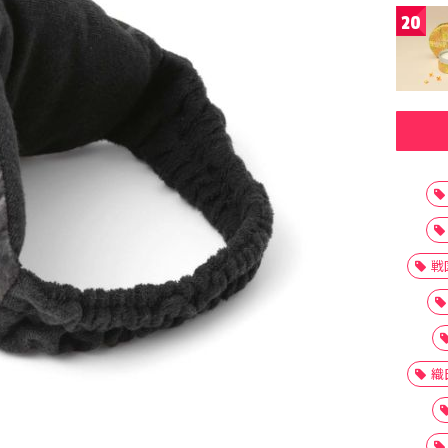
20
戦
織