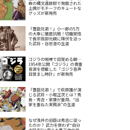
森の縄文遺跡群で発掘された
土偶がモチーフのキュートな
グッズが新発売
『豊臣兄弟！』小一郎の5万
の大軍に徹底抗戦！切腹覚悟
で長宗我部元親に降伏を迫っ
た武将・谷忠澄の生涯
ゴジラの咆哮で目覚める朝…
1954年公開『ゴジラ』の貴重
音源を搭載した「ゴジラ音声
目覚まし時計」が新発売
『豊臣兄弟！』で萩原護が演
じる武将・小堀正次とは？秀
長・秀吉・家康が重用、“出
家を重ねた実務派”の生涯
なぜ浅井の旧臣は秀吉に従っ
たのか？ 武力を使わず“自分
の味方”に変えた裏工作の技