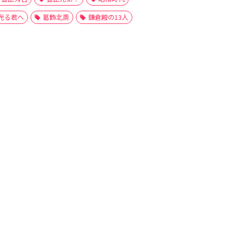
光る君へ
葛飾北斎
鎌倉殿の13人