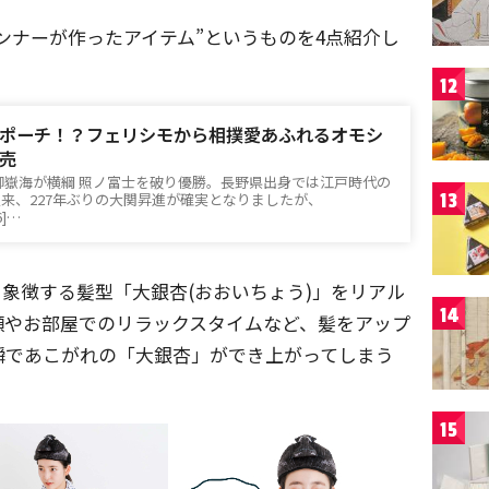
プランナーが作ったアイテム”というものを4点紹介し
12
ポーチ！？フェリシモから相撲愛あふれるオモシ
売
御嶽海が横綱 照ノ富士を破り優勝。長野県出身では江戸時代の
13
来、227年ぶりの大関昇進が確実となりましたが、
6]…
象徴する髪型「大銀杏(おおいちょう)」をリアル
14
顔やお部屋でのリラックスタイムなど、髪をアップ
瞬であこがれの「大銀杏」ができ上がってしまう
15