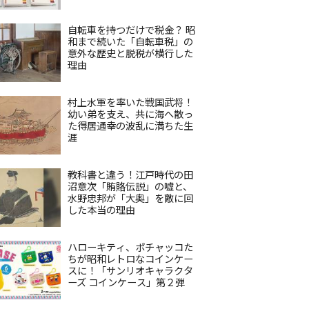
自転車を持つだけで税金？ 昭
和まで続いた「自転車税」の
意外な歴史と脱税が横行した
理由
村上水軍を率いた戦国武将！
幼い弟を支え、共に海へ散っ
た得居通幸の波乱に満ちた生
涯
教科書と違う！江戸時代の田
沼意次「賄賂伝説」の嘘と、
水野忠邦が「大奥」を敵に回
した本当の理由
ハローキティ、ポチャッコた
ちが昭和レトロなコインケー
スに！「サンリオキャラクタ
ーズ コインケース」第２弾