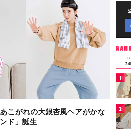
RAN
DA
2
1
2
 あこがれの大銀杏風ヘアがかな
ンド」誕生