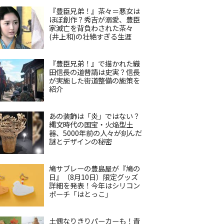
『豊臣兄弟！』茶々＝悪女は
ほぼ創作？秀吉が溺愛、豊臣
家滅亡を背負わされた茶々
(井上和)の壮絶すぎる生涯
『豊臣兄弟！』で描かれた織
田信長の道普請は史実？信長
が実施した街道整備の施策を
紹介
あの装飾は「炎」ではない？
縄文時代の国宝・火焔型土
器、5000年前の人々が刻んだ
謎とデザインの秘密
鳩サブレーの豊島屋が『鳩の
日』（8月10日）限定グッズ
詳細を発表！今年はシリコン
ポーチ「はとっこ」
土偶なりきりパーカーも！青