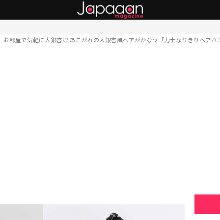
お部屋で気軽に大銀杏♡ あこがれの大銀杏風ヘアがかなう「力士なりきりヘアバ