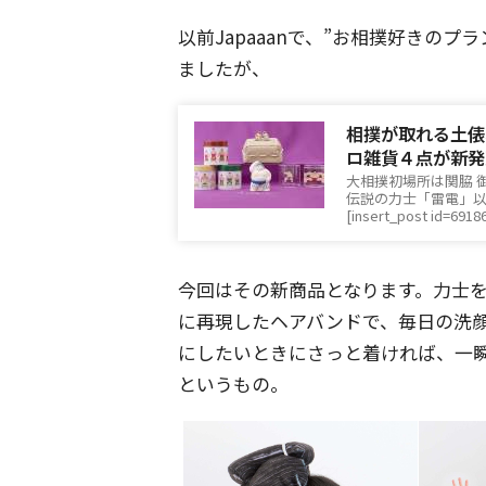
以前Japaaanで、”お相撲好きの
ましたが、
相撲が取れる土俵
ロ雑貨４点が新発
大相撲初場所は関脇 
伝説の力士「雷電」以
[insert_post id=6918
今回はその新商品となります。力士を
に再現したヘアバンドで、毎日の洗
にしたいときにさっと着ければ、一
というもの。