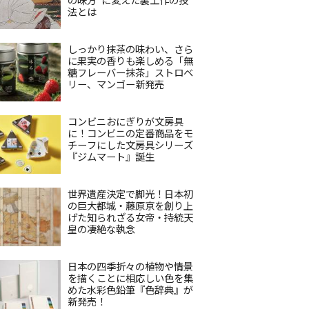
法とは
しっかり抹茶の味わい、さら
に果実の香りも楽しめる「無
糖フレーバー抹茶」ストロベ
リー、マンゴー新発売
コンビニおにぎりが文房具
に！コンビニの定番商品をモ
チーフにした文房具シリーズ
『ジムマート』誕生
世界遺産決定で脚光！日本初
の巨大都城・藤原京を創り上
げた知られざる女帝・持統天
皇の凄絶な執念
日本の四季折々の植物や情景
を描くことに相応しい色を集
めた水彩色鉛筆『色辞典』が
新発売！