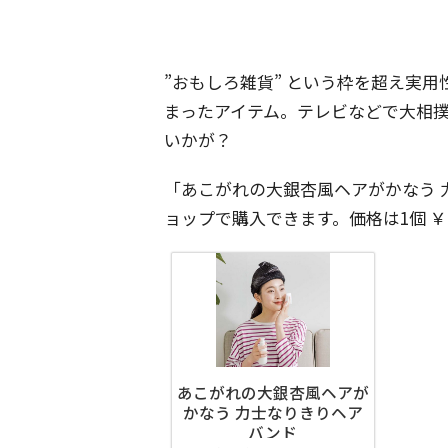
”おもしろ雑貨” という枠を超え実
まったアイテム。テレビなどで大相
いかが？
「あこがれの大銀杏風ヘアがかなう 
ョップで購入できます。価格は1個 ￥1
あこがれの大銀杏風ヘアが
かなう 力士なりきりヘア
バンド