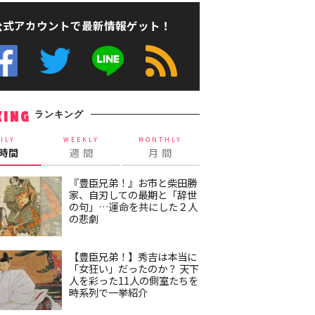
公式アカウントで最新情報ゲット！
ランキング
KING
ILY
WEEKLY
MONTHLY
4時間
週 間
月 間
『豊臣兄弟！』お市と柴田勝
家、自刃しての最期と「辞世
の句」…運命を共にした２人
の悲劇
【豊臣兄弟！】秀吉は本当に
「女狂い」だったのか？ 天下
人を彩った11人の側室たちを
時系列で一挙紹介