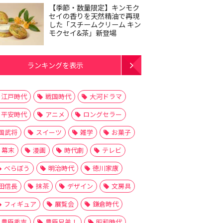
【季節・数量限定】キンモク
セイの香りを天然精油で再現
した「スチームクリーム キン
モクセイ&茶」新登場
ランキングを表示
江戸時代
戦国時代
大河ドラマ
平安時代
アニメ
ロングセラー
国武将
スイーツ
雑学
お菓子
幕末
漫画
時代劇
テレビ
べらぼう
明治時代
徳川家康
田信長
抹茶
デザイン
文房具
フィギュア
展覧会
鎌倉時代
豊臣秀吉
豊臣兄弟！
昭和時代