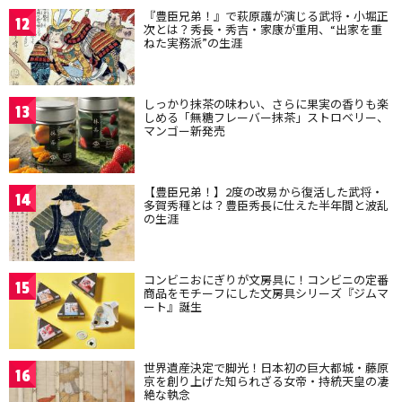
『豊臣兄弟！』で萩原護が演じる武将・小堀正
12
次とは？秀長・秀吉・家康が重用、“出家を重
ねた実務派”の生涯
しっかり抹茶の味わい、さらに果実の香りも楽
13
しめる「無糖フレーバー抹茶」ストロベリー、
マンゴー新発売
【豊臣兄弟！】2度の改易から復活した武将・
14
多賀秀種とは？豊臣秀長に仕えた半年間と波乱
の生涯
コンビニおにぎりが文房具に！コンビニの定番
15
商品をモチーフにした文房具シリーズ『ジムマ
ート』誕生
世界遺産決定で脚光！日本初の巨大都城・藤原
16
京を創り上げた知られざる女帝・持統天皇の凄
絶な執念