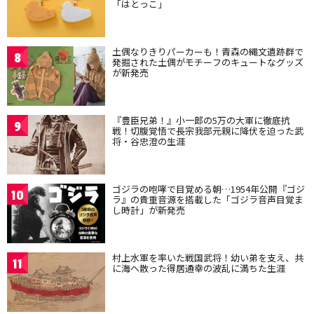
「はとっこ」
土偶なりきりパーカーも！青森の縄文遺跡群で
8
発掘された土偶がモチーフのキュートなグッズ
が新発売
『豊臣兄弟！』小一郎の5万の大軍に徹底抗
9
戦！切腹覚悟で長宗我部元親に降伏を迫った武
将・谷忠澄の生涯
ゴジラの咆哮で目覚める朝…1954年公開『ゴジ
10
ラ』の貴重音源を搭載した「ゴジラ音声目覚ま
し時計」が新発売
村上水軍を率いた戦国武将！幼い弟を支え、共
11
に海へ散った得居通幸の波乱に満ちた生涯