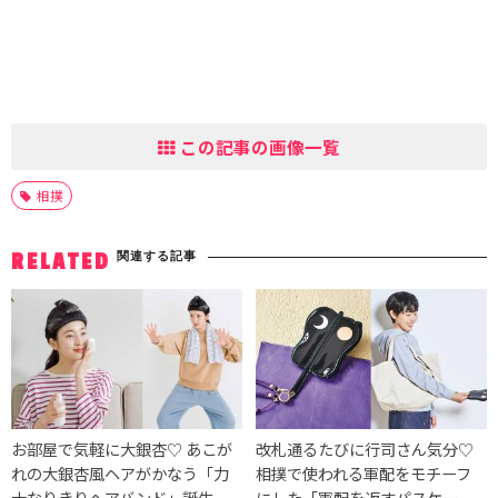
この記事の画像一覧
相撲
関連する記事
RELATED
お部屋で気軽に大銀杏♡ あこが
改札通るたびに行司さん気分♡
れの大銀杏風ヘアがかなう「力
相撲で使われる軍配をモチーフ
士なりきりヘアバンド」誕生
にした「軍配を返すパスケー