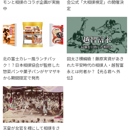
モンと相撲のコラボ企画が実施
会公式「大相撲検定」の開催決
中
定
北の富士カレー風ランチパッ
図太さ横綱級！藤原実資があき
ク！？日本相撲協会が監修した
れた平安時代の相撲人・越智富
惣菜パンや菓子パンがヤマザキ
永とは何者か？【光る君へ 外
から期間限定で発売
伝】
天皇が女官を裸にして相撲をさ