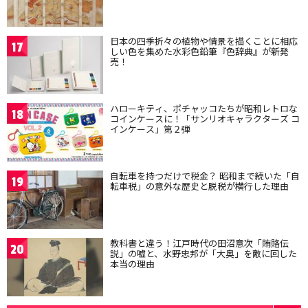
日本の四季折々の植物や情景を描くことに相応
17
しい色を集めた水彩色鉛筆『色辞典』が新発
売！
ハローキティ、ポチャッコたちが昭和レトロな
18
コインケースに！「サンリオキャラクターズ コ
インケース」第２弾
自転車を持つだけで税金？ 昭和まで続いた「自
19
転車税」の意外な歴史と脱税が横行した理由
教科書と違う！江戸時代の田沼意次「賄賂伝
20
説」の嘘と、水野忠邦が「大奥」を敵に回した
本当の理由