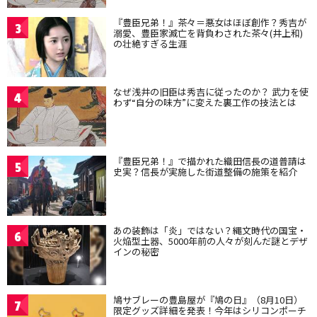
『豊臣兄弟！』茶々＝悪女はほぼ創作？秀吉が
3
溺愛、豊臣家滅亡を背負わされた茶々(井上和)
の壮絶すぎる生涯
なぜ浅井の旧臣は秀吉に従ったのか？ 武力を使
4
わず“自分の味方”に変えた裏工作の技法とは
『豊臣兄弟！』で描かれた織田信長の道普請は
5
史実？信長が実施した街道整備の施策を紹介
あの装飾は「炎」ではない？縄文時代の国宝・
6
火焔型土器、5000年前の人々が刻んだ謎とデザ
インの秘密
鳩サブレーの豊島屋が『鳩の日』（8月10日）
7
限定グッズ詳細を発表！今年はシリコンポーチ