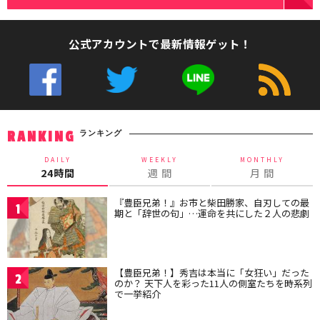
公式アカウントで最新情報ゲット！
ランキング
RANKING
DAILY
WEEKLY
MONTHLY
24時間
週 間
月 間
『豊臣兄弟！』お市と柴田勝家、自刃しての最
1
期と「辞世の句」…運命を共にした２人の悲劇
【豊臣兄弟！】秀吉は本当に「女狂い」だった
2
のか？ 天下人を彩った11人の側室たちを時系列
で一挙紹介