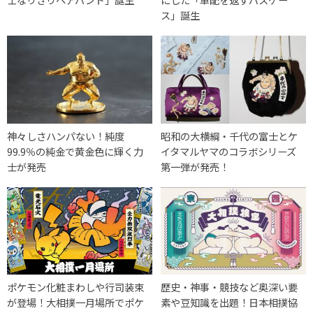
ス」誕生
神々しさハンパない！純度
昭和の大横綱・千代の富士とケ
99.9％の純金で黄金色に輝く力
イタマルヤマのコラボシリーズ
士が発売
第一弾が発売！
ポケモン化粧まわしや行司装束
歴史・神事・競技など奥深い要
が登場！大相撲一月場所でポケ
素や豆知識を出題！日本相撲協