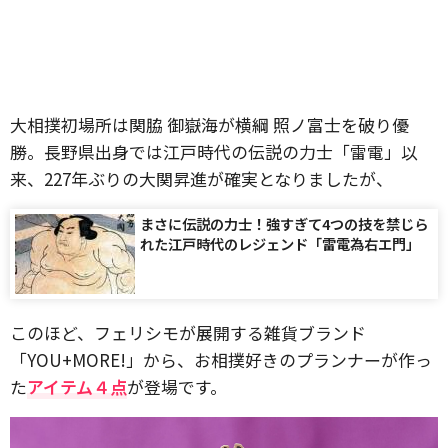
大相撲初場所は関脇 御嶽海が横綱 照ノ富士を破り優
勝。長野県出身では江戸時代の伝説の力士「雷電」以
来、227年ぶりの大関昇進が確実となりましたが、
まさに伝説の力士！強すぎて4つの技を禁じら
れた江戸時代のレジェンド「雷電為右エ門」
このほど、フェリシモが展開する雑貨ブランド
「YOU+MORE!」から、お相撲好きのプランナーが作っ
た
アイテム４点
が登場です。