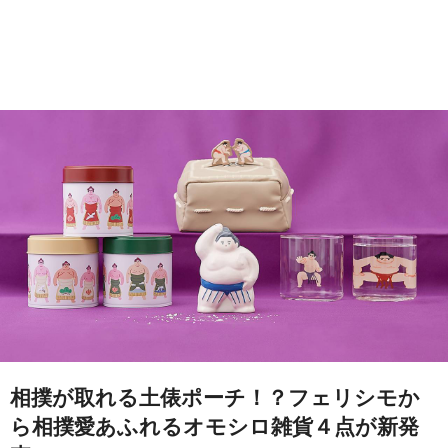
相撲が取れる土俵ポーチ！？フェリシモか
ら相撲愛あふれるオモシロ雑貨４点が新発