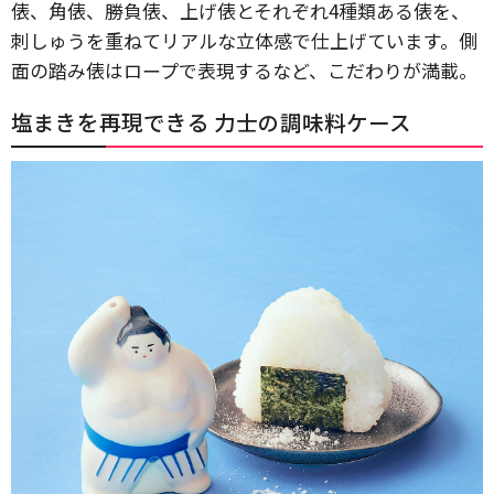
俵、角俵、勝負俵、上げ俵とそれぞれ4種類ある俵を、
刺しゅうを重ねてリアルな立体感で仕上げています。側
面の踏み俵はロープで表現するなど、こだわりが満載。
塩まきを再現できる 力士の調味料ケース