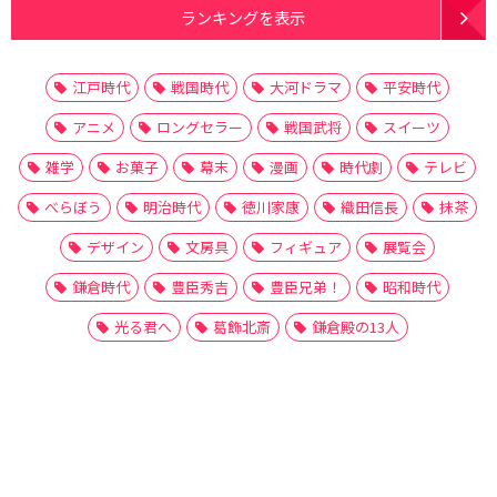
ランキングを表示
江戸時代
戦国時代
大河ドラマ
平安時代
アニメ
ロングセラー
戦国武将
スイーツ
雑学
お菓子
幕末
漫画
時代劇
テレビ
べらぼう
明治時代
徳川家康
織田信長
抹茶
デザイン
文房具
フィギュア
展覧会
鎌倉時代
豊臣秀吉
豊臣兄弟！
昭和時代
光る君へ
葛飾北斎
鎌倉殿の13人