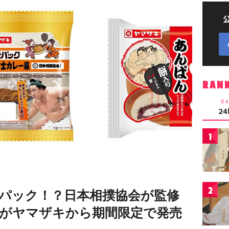
RAN
DA
2
1
2
パック！？日本相撲協会が監修
がヤマザキから期間限定で発売