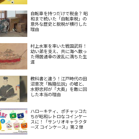
自転車を持つだけで税金？ 昭
和まで続いた「自転車税」の
意外な歴史と脱税が横行した
理由
村上水軍を率いた戦国武将！
幼い弟を支え、共に海へ散っ
た得居通幸の波乱に満ちた生
涯
教科書と違う！江戸時代の田
沼意次「賄賂伝説」の嘘と、
水野忠邦が「大奥」を敵に回
した本当の理由
ハローキティ、ポチャッコた
ちが昭和レトロなコインケー
スに！「サンリオキャラクタ
ーズ コインケース」第２弾