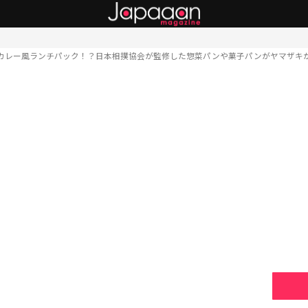
カレー風ランチパック！？日本相撲協会が監修した惣菜パンや菓子パンがヤマザキ