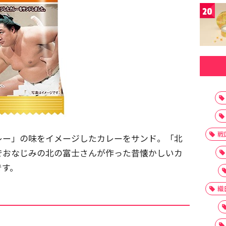
20
戦
レー」の味をイメージしたカレーをサンド。「北
でおなじみの北の富士さんが作った昔懐かしいカ
です。
織