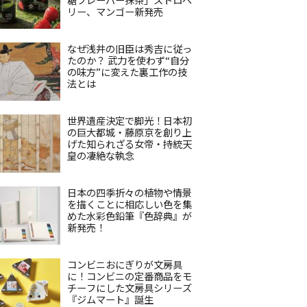
リー、マンゴー新発売
なぜ浅井の旧臣は秀吉に従っ
たのか？ 武力を使わず“自分
の味方”に変えた裏工作の技
法とは
世界遺産決定で脚光！日本初
の巨大都城・藤原京を創り上
げた知られざる女帝・持統天
皇の凄絶な執念
日本の四季折々の植物や情景
を描くことに相応しい色を集
めた水彩色鉛筆『色辞典』が
新発売！
コンビニおにぎりが文房具
に！コンビニの定番商品をモ
チーフにした文房具シリーズ
『ジムマート』誕生