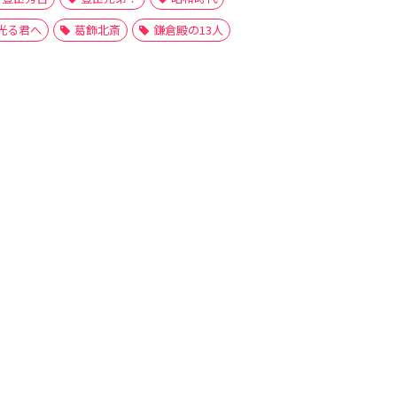
光る君へ
葛飾北斎
鎌倉殿の13人