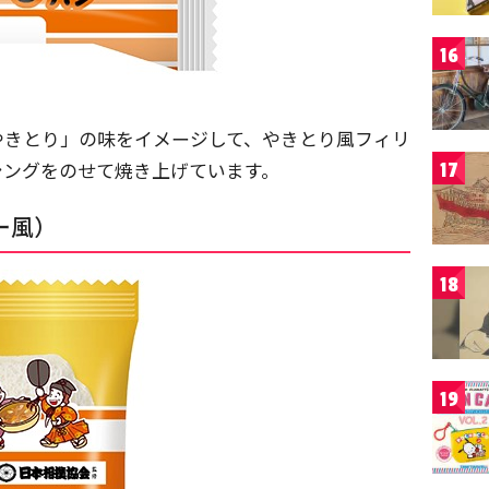
16
やきとり」の味をイメージして、やきとり風フィリ
シングをのせて焼き上げています。
17
ー風）
18
19