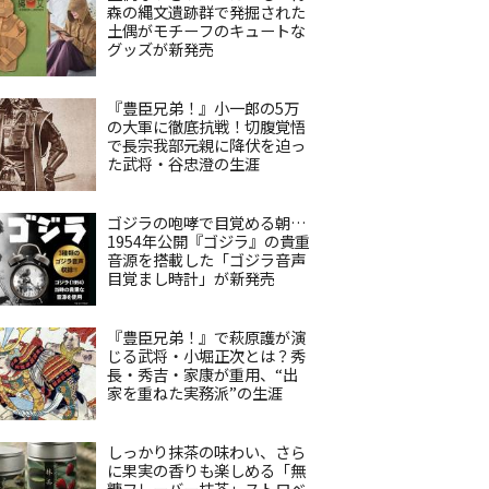
森の縄文遺跡群で発掘された
土偶がモチーフのキュートな
グッズが新発売
『豊臣兄弟！』小一郎の5万
の大軍に徹底抗戦！切腹覚悟
で長宗我部元親に降伏を迫っ
た武将・谷忠澄の生涯
ゴジラの咆哮で目覚める朝…
1954年公開『ゴジラ』の貴重
音源を搭載した「ゴジラ音声
目覚まし時計」が新発売
『豊臣兄弟！』で萩原護が演
じる武将・小堀正次とは？秀
長・秀吉・家康が重用、“出
家を重ねた実務派”の生涯
しっかり抹茶の味わい、さら
に果実の香りも楽しめる「無
糖フレーバー抹茶」ストロベ