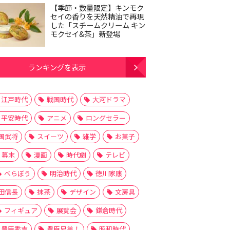
【季節・数量限定】キンモク
セイの香りを天然精油で再現
した「スチームクリーム キン
モクセイ&茶」新登場
ランキングを表示
江戸時代
戦国時代
大河ドラマ
平安時代
アニメ
ロングセラー
国武将
スイーツ
雑学
お菓子
幕末
漫画
時代劇
テレビ
べらぼう
明治時代
徳川家康
田信長
抹茶
デザイン
文房具
フィギュア
展覧会
鎌倉時代
豊臣秀吉
豊臣兄弟！
昭和時代