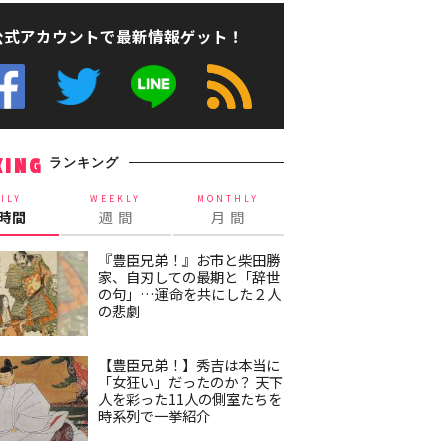
公式アカウントで最新情報ゲット！
ランキング
KING
ILY
WEEKLY
MONTHLY
4時間
週 間
月 間
『豊臣兄弟！』お市と柴田勝
家、自刃しての最期と「辞世
の句」…運命を共にした２人
の悲劇
【豊臣兄弟！】秀吉は本当に
「女狂い」だったのか？ 天下
人を彩った11人の側室たちを
時系列で一挙紹介