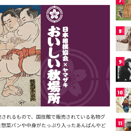
7
8
9
10
売されるもので、国技館で販売されている名物グ
11
た惣菜パンや中身がたっぷり入ったあんぱんやど