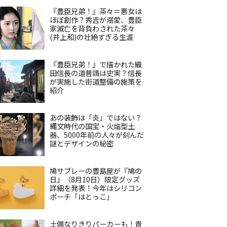
『豊臣兄弟！』茶々＝悪女は
ほぼ創作？秀吉が溺愛、豊臣
家滅亡を背負わされた茶々
(井上和)の壮絶すぎる生涯
『豊臣兄弟！』で描かれた織
田信長の道普請は史実？信長
が実施した街道整備の施策を
紹介
あの装飾は「炎」ではない？
縄文時代の国宝・火焔型土
器、5000年前の人々が刻んだ
謎とデザインの秘密
鳩サブレーの豊島屋が『鳩の
日』（8月10日）限定グッズ
詳細を発表！今年はシリコン
ポーチ「はとっこ」
土偶なりきりパーカーも！青