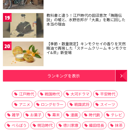
教科書と違う！江戸時代の田沼意次「賄賂伝
19
説」の嘘と、水野忠邦が「大奥」を敵に回した
本当の理由
【季節・数量限定】キンモクセイの香りを天然
20
精油で再現した「スチームクリーム キンモクセ
イ&茶」新登場
ランキングを表示
江戸時代
戦国時代
大河ドラマ
平安時代
アニメ
ロングセラー
戦国武将
スイーツ
雑学
お菓子
幕末
漫画
時代劇
テレビ
べらぼう
明治時代
徳川家康
織田信長
抹茶