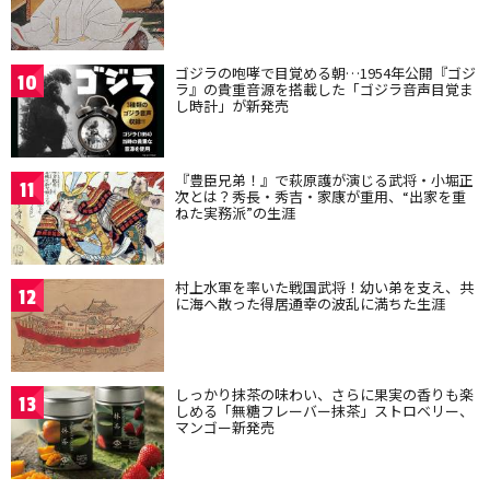
ゴジラの咆哮で目覚める朝…1954年公開『ゴジ
10
ラ』の貴重音源を搭載した「ゴジラ音声目覚ま
し時計」が新発売
『豊臣兄弟！』で萩原護が演じる武将・小堀正
11
次とは？秀長・秀吉・家康が重用、“出家を重
ねた実務派”の生涯
村上水軍を率いた戦国武将！幼い弟を支え、共
12
に海へ散った得居通幸の波乱に満ちた生涯
しっかり抹茶の味わい、さらに果実の香りも楽
13
しめる「無糖フレーバー抹茶」ストロベリー、
マンゴー新発売