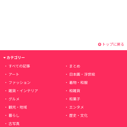
トップに戻る
カテゴリー
すべての記事
まとめ
アート
日本画・浮世絵
ファッション
着物・和服
雑貨・インテリア
和雑貨
グルメ
和菓子
観光・地域
エンタメ
暮らし
歴史・文化
古写真