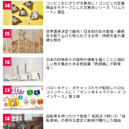
コンビニおにぎりが文房具に！コンビニの定番
14
商品をモチーフにした文房具シリーズ『ジムマ
ート』誕生
世界遺産決定で脚光！日本初の巨大都城・藤原
15
京を創り上げた知られざる女帝・持統天皇の凄
絶な執念
日本の四季折々の植物や情景を描くことに相応
16
しい色を集めた水彩色鉛筆『色辞典』が新発
売！
ハローキティ、ポチャッコたちが昭和レトロな
17
コインケースに！「サンリオキャラクターズ コ
インケース」第２弾
自転車を持つだけで税金？ 昭和まで続いた「自
18
転車税」の意外な歴史と脱税が横行した理由