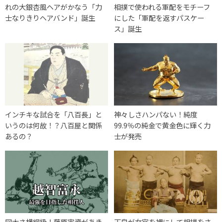
れの大銀杏風ヘアがかなう「力
相撲で使われる軍配をモチーフ
士なりきりヘアバンド」誕生
にした「軍配を返すパスケー
ス」誕生
インチキな試合を「八百長」と
神々しさハンパない！純度
いうのは何故！？八百屋と関係
99.9％の純金で黄金色に輝く力
あるの？
士が発売
図太さ横綱級！藤原実資があき
天皇が女官を裸にして相撲をさ