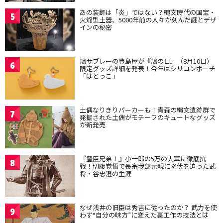
あの装飾は「炎」ではない？縄文時代の国宝・
5
火焔型土器、5000年前の人々が刻んだ謎とデザ
インの秘密
鳩サブレーの豊島屋が『鳩の日』（8月10日）
6
限定グッズ詳細を発表！今年はシリコンポーチ
「はとっこ」
土偶なりきりパーカーも！青森の縄文遺跡群で
7
発掘された土偶がモチーフのキュートなグッズ
が新発売
『豊臣兄弟！』小一郎の5万の大軍に徹底抗
8
戦！切腹覚悟で長宗我部元親に降伏を迫った武
将・谷忠澄の生涯
なぜ浅井の旧臣は秀吉に従ったのか？ 武力を使
9
わず“自分の味方”に変えた裏工作の技法とは