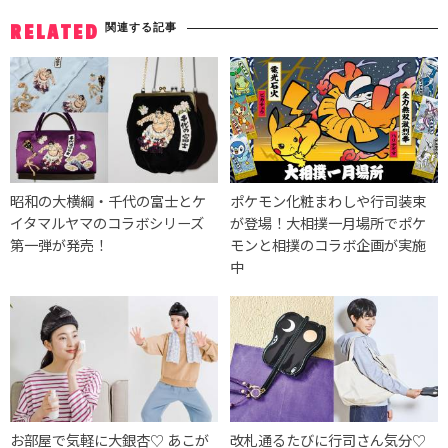
関連する記事
RELATED
昭和の大横綱・千代の富士とケ
ポケモン化粧まわしや行司装束
イタマルヤマのコラボシリーズ
が登場！大相撲一月場所でポケ
第一弾が発売！
モンと相撲のコラボ企画が実施
中
お部屋で気軽に大銀杏♡ あこが
改札通るたびに行司さん気分♡