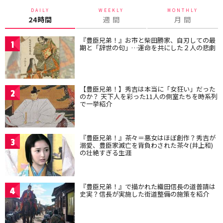
DAILY
WEEKLY
MONTHLY
24時間
週 間
月 間
『豊臣兄弟！』お市と柴田勝家、自刃しての最
1
期と「辞世の句」…運命を共にした２人の悲劇
【豊臣兄弟！】秀吉は本当に「女狂い」だった
2
のか？ 天下人を彩った11人の側室たちを時系列
で一挙紹介
『豊臣兄弟！』茶々＝悪女はほぼ創作？秀吉が
3
溺愛、豊臣家滅亡を背負わされた茶々(井上和)
の壮絶すぎる生涯
『豊臣兄弟！』で描かれた織田信長の道普請は
4
史実？信長が実施した街道整備の施策を紹介