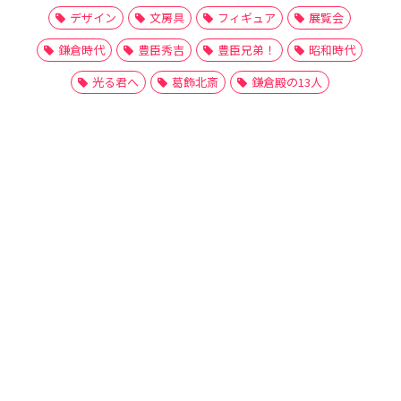
デザイン
文房具
フィギュア
展覧会
鎌倉時代
豊臣秀吉
豊臣兄弟！
昭和時代
光る君へ
葛飾北斎
鎌倉殿の13人