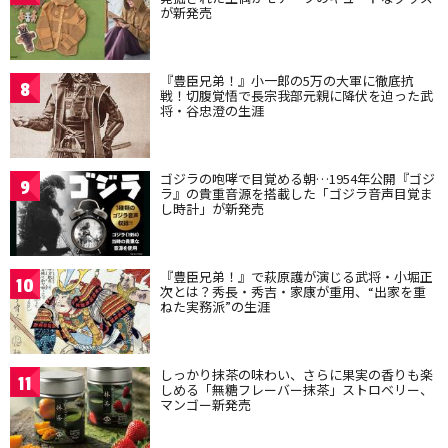
が新発売
『豊臣兄弟！』小一郎の5万の大軍に徹底抗
8
戦！切腹覚悟で長宗我部元親に降伏を迫った武
将・谷忠澄の生涯
ゴジラの咆哮で目覚める朝…1954年公開『ゴジ
9
ラ』の貴重音源を搭載した「ゴジラ音声目覚ま
し時計」が新発売
『豊臣兄弟！』で萩原護が演じる武将・小堀正
10
次とは？秀長・秀吉・家康が重用、“出家を重
ねた実務派”の生涯
しっかり抹茶の味わい、さらに果実の香りも楽
11
しめる「無糖フレーバー抹茶」ストロベリー、
マンゴー新発売