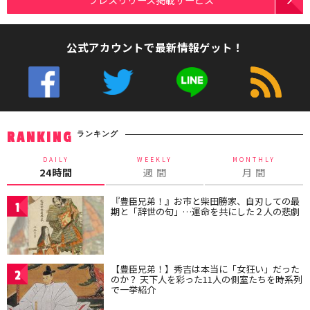
公式アカウントで最新情報ゲット！
ランキング
RANKING
DAILY
WEEKLY
MONTHLY
24時間
週 間
月 間
『豊臣兄弟！』お市と柴田勝家、自刃しての最
1
期と「辞世の句」…運命を共にした２人の悲劇
【豊臣兄弟！】秀吉は本当に「女狂い」だった
2
のか？ 天下人を彩った11人の側室たちを時系列
で一挙紹介