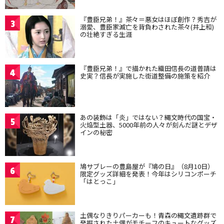
『豊臣兄弟！』茶々＝悪女はほぼ創作？秀吉が
3
溺愛、豊臣家滅亡を背負わされた茶々(井上和)
の壮絶すぎる生涯
『豊臣兄弟！』で描かれた織田信長の道普請は
4
史実？信長が実施した街道整備の施策を紹介
あの装飾は「炎」ではない？縄文時代の国宝・
5
火焔型土器、5000年前の人々が刻んだ謎とデザ
インの秘密
鳩サブレーの豊島屋が『鳩の日』（8月10日）
6
限定グッズ詳細を発表！今年はシリコンポーチ
「はとっこ」
土偶なりきりパーカーも！青森の縄文遺跡群で
7
発掘された土偶がモチーフのキュートなグッズ