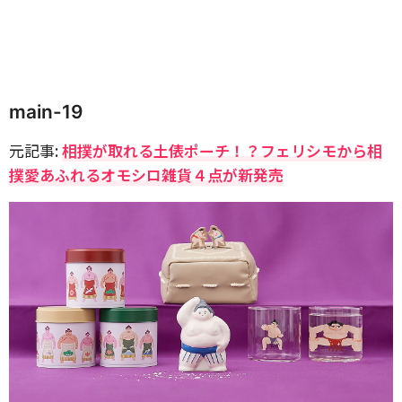
main-19
元記事:
相撲が取れる土俵ポーチ！？フェリシモから相
撲愛あふれるオモシロ雑貨４点が新発売