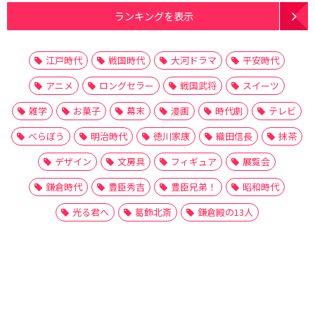
ランキングを表示
江戸時代
戦国時代
大河ドラマ
平安時代
アニメ
ロングセラー
戦国武将
スイーツ
雑学
お菓子
幕末
漫画
時代劇
テレビ
べらぼう
明治時代
徳川家康
織田信長
抹茶
デザイン
文房具
フィギュア
展覧会
鎌倉時代
豊臣秀吉
豊臣兄弟！
昭和時代
光る君へ
葛飾北斎
鎌倉殿の13人