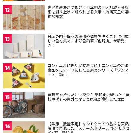
世界遺産決定で脚光！日本初の巨大都城・藤原
12
京を創り上げた知られざる女帝・持統天皇の凄
絶な執念
日本の四季折々の植物や情景を描くことに相応
13
しい色を集めた水彩色鉛筆『色辞典』が新発
売！
コンビニおにぎりが文房具に！コンビニの定番
14
商品をモチーフにした文房具シリーズ『ジムマ
ート』誕生
自転車を持つだけで税金？ 昭和まで続いた「自
15
転車税」の意外な歴史と脱税が横行した理由
【季節・数量限定】キンモクセイの香りを天然
16
精油で再現した「スチームクリーム キンモクセ
イ&茶」新登場