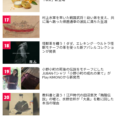
村上水軍を率いた戦国武将！幼い弟を支え、共
17
に海へ散った得居通幸の波乱に満ちた生涯
怪獣革を纏う！ダダ、エレキング…ウルトラ怪
18
獣モチーフの革を使った新アパレルコレクショ
ンが発表
小野小町の死後の伝説をモチーフにした
19
JUBAN-Tシャツ「小野小町の成れの果て」が
Play KIMONOから新発売
教科書と違う！江戸時代の田沼意次「賄賂伝
20
説」の嘘と、水野忠邦が「大奥」を敵に回した
本当の理由