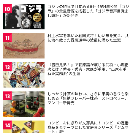
ゴジラの咆哮で目覚める朝…1954年公開『ゴジ
10
ラ』の貴重音源を搭載した「ゴジラ音声目覚ま
し時計」が新発売
村上水軍を率いた戦国武将！幼い弟を支え、共
11
に海へ散った得居通幸の波乱に満ちた生涯
『豊臣兄弟！』で萩原護が演じる武将・小堀正
12
次とは？秀長・秀吉・家康が重用、“出家を重
ねた実務派”の生涯
しっかり抹茶の味わい、さらに果実の香りも楽
13
しめる「無糖フレーバー抹茶」ストロベリー、
マンゴー新発売
コンビニおにぎりが文房具に！コンビニの定番
14
商品をモチーフにした文房具シリーズ『ジムマ
ート』誕生