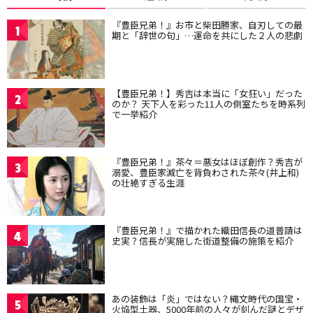
『豊臣兄弟！』お市と柴田勝家、自刃しての最
1
期と「辞世の句」…運命を共にした２人の悲劇
【豊臣兄弟！】秀吉は本当に「女狂い」だった
2
のか？ 天下人を彩った11人の側室たちを時系列
で一挙紹介
『豊臣兄弟！』茶々＝悪女はほぼ創作？秀吉が
3
溺愛、豊臣家滅亡を背負わされた茶々(井上和)
の壮絶すぎる生涯
『豊臣兄弟！』で描かれた織田信長の道普請は
4
史実？信長が実施した街道整備の施策を紹介
あの装飾は「炎」ではない？縄文時代の国宝・
5
火焔型土器、5000年前の人々が刻んだ謎とデザ