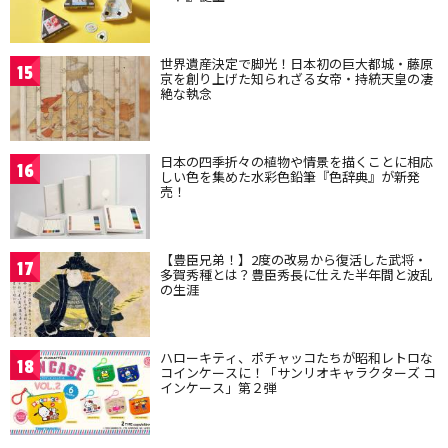
世界遺産決定で脚光！日本初の巨大都城・藤原
15
京を創り上げた知られざる女帝・持統天皇の凄
絶な執念
日本の四季折々の植物や情景を描くことに相応
16
しい色を集めた水彩色鉛筆『色辞典』が新発
売！
【豊臣兄弟！】2度の改易から復活した武将・
17
多賀秀種とは？豊臣秀長に仕えた半年間と波乱
の生涯
ハローキティ、ポチャッコたちが昭和レトロな
18
コインケースに！「サンリオキャラクターズ コ
インケース」第２弾