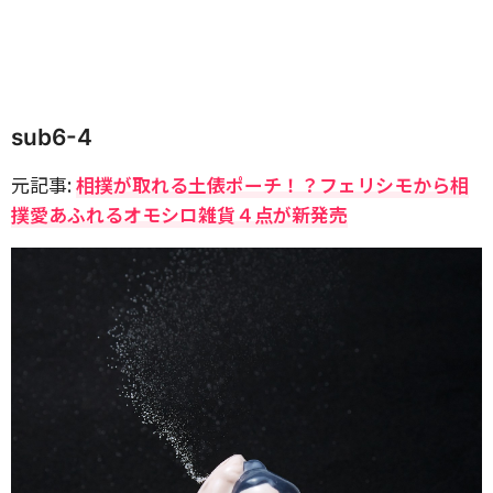
sub6-4
元記事:
相撲が取れる土俵ポーチ！？フェリシモから相
撲愛あふれるオモシロ雑貨４点が新発売