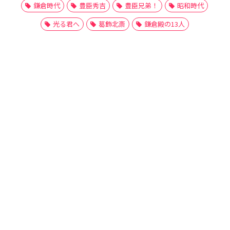
鎌倉時代
豊臣秀吉
豊臣兄弟！
昭和時代
光る君へ
葛飾北斎
鎌倉殿の13人