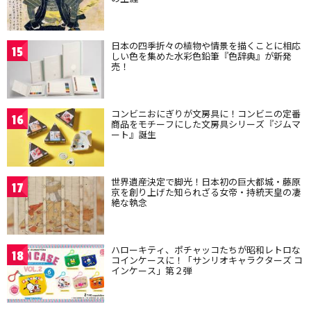
日本の四季折々の植物や情景を描くことに相応
15
しい色を集めた水彩色鉛筆『色辞典』が新発
売！
コンビニおにぎりが文房具に！コンビニの定番
16
商品をモチーフにした文房具シリーズ『ジムマ
ート』誕生
世界遺産決定で脚光！日本初の巨大都城・藤原
17
京を創り上げた知られざる女帝・持統天皇の凄
絶な執念
ハローキティ、ポチャッコたちが昭和レトロな
18
コインケースに！「サンリオキャラクターズ コ
インケース」第２弾