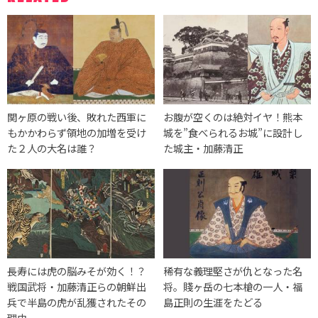
関ヶ原の戦い後、敗れた西軍に
お腹が空くのは絶対イヤ！熊本
もかかわらず領地の加増を受け
城を”食べられるお城”に設計し
た２人の大名は誰？
た城主・加藤清正
長寿には虎の脳みそが効く！？
稀有な義理堅さが仇となった名
戦国武将・加藤清正らの朝鮮出
将。賤ヶ岳の七本槍の一人・福
兵で半島の虎が乱獲されたその
島正則の生涯をたどる
理由