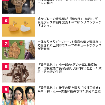
インの秘密
鳩サブレーの豊島屋が『鳩の日』（8月10日）
6
限定グッズ詳細を発表！今年はシリコンポーチ
「はとっこ」
土偶なりきりパーカーも！青森の縄文遺跡群で
7
発掘された土偶がモチーフのキュートなグッズ
が新発売
『豊臣兄弟！』小一郎の5万の大軍に徹底抗
8
戦！切腹覚悟で長宗我部元親に降伏を迫った武
将・谷忠澄の生涯
『豊臣兄弟！』後半の鍵を握る「浅井三姉妹」
9
茶々・初・江——秀吉に翻弄された波乱の生涯