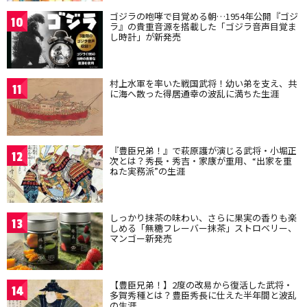
ゴジラの咆哮で目覚める朝…1954年公開『ゴジ
10
ラ』の貴重音源を搭載した「ゴジラ音声目覚ま
し時計」が新発売
村上水軍を率いた戦国武将！幼い弟を支え、共
11
に海へ散った得居通幸の波乱に満ちた生涯
『豊臣兄弟！』で萩原護が演じる武将・小堀正
12
次とは？秀長・秀吉・家康が重用、“出家を重
ねた実務派”の生涯
しっかり抹茶の味わい、さらに果実の香りも楽
13
しめる「無糖フレーバー抹茶」ストロベリー、
マンゴー新発売
【豊臣兄弟！】2度の改易から復活した武将・
14
多賀秀種とは？豊臣秀長に仕えた半年間と波乱
の生涯