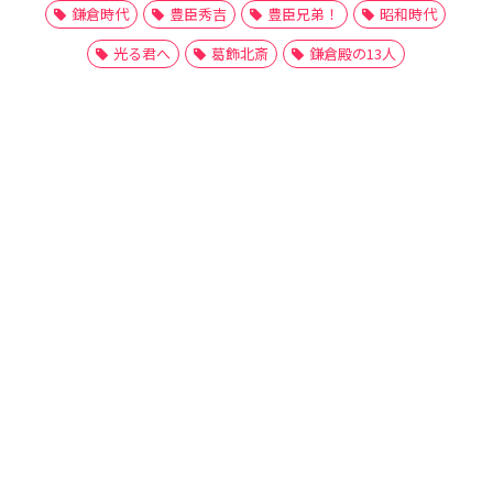
鎌倉時代
豊臣秀吉
豊臣兄弟！
昭和時代
光る君へ
葛飾北斎
鎌倉殿の13人