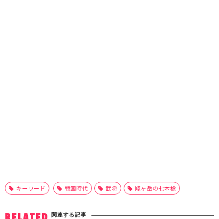
キーワード
戦国時代
武将
賤ヶ岳の七本槍
関連する記事
RELATED