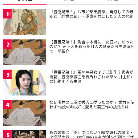
『豊臣兄弟！』お市と柴田勝家、自刃しての最
1
期と「辞世の句」…運命を共にした２人の悲劇
【豊臣兄弟！】秀吉は本当に「女狂い」だった
2
のか？ 天下人を彩った11人の側室たちを時系列
で一挙紹介
『豊臣兄弟！』茶々＝悪女はほぼ創作？秀吉が
3
溺愛、豊臣家滅亡を背負わされた茶々(井上和)
の壮絶すぎる生涯
なぜ浅井の旧臣は秀吉に従ったのか？ 武力を使
4
わず“自分の味方”に変えた裏工作の技法とは
あの装飾は「炎」ではない？縄文時代の国宝・
5
火焔型土器、5000年前の人々が刻んだ謎とデザ