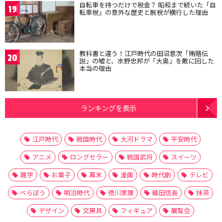
自転車を持つだけで税金？ 昭和まで続いた「自
19
転車税」の意外な歴史と脱税が横行した理由
教科書と違う！江戸時代の田沼意次「賄賂伝
20
説」の嘘と、水野忠邦が「大奥」を敵に回した
本当の理由
ランキングを表示
江戸時代
戦国時代
大河ドラマ
平安時代
アニメ
ロングセラー
戦国武将
スイーツ
雑学
お菓子
幕末
漫画
時代劇
テレビ
べらぼう
明治時代
徳川家康
織田信長
抹茶
デザイン
文房具
フィギュア
展覧会