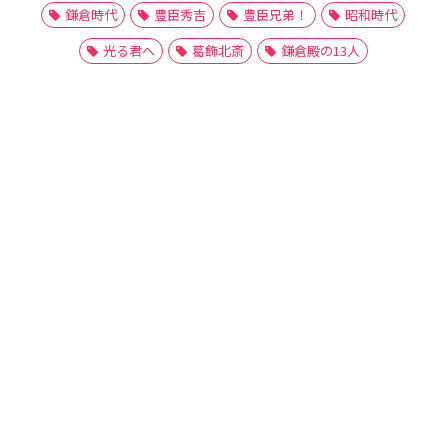
鎌倉時代
豊臣秀吉
豊臣兄弟！
昭和時代
光る君へ
葛飾北斎
鎌倉殿の13人