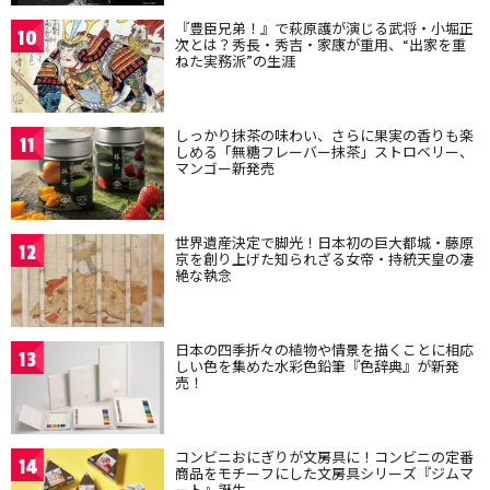
『豊臣兄弟！』で萩原護が演じる武将・小堀正
10
次とは？秀長・秀吉・家康が重用、“出家を重
ねた実務派”の生涯
しっかり抹茶の味わい、さらに果実の香りも楽
11
しめる「無糖フレーバー抹茶」ストロベリー、
マンゴー新発売
世界遺産決定で脚光！日本初の巨大都城・藤原
12
京を創り上げた知られざる女帝・持統天皇の凄
絶な執念
日本の四季折々の植物や情景を描くことに相応
13
しい色を集めた水彩色鉛筆『色辞典』が新発
売！
コンビニおにぎりが文房具に！コンビニの定番
14
商品をモチーフにした文房具シリーズ『ジムマ
ート』誕生