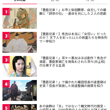
『豊臣兄弟！』お市と柴田勝家、自刃しての最
1
期と「辞世の句」…運命を共にした２人の悲劇
【豊臣兄弟！】秀吉は本当に「女狂い」だった
2
のか？ 天下人を彩った11人の側室たちを時系列
で一挙紹介
『豊臣兄弟！』茶々＝悪女はほぼ創作？秀吉が
3
溺愛、豊臣家滅亡を背負わされた茶々(井上和)
の壮絶すぎる生涯
『豊臣兄弟！』で描かれた織田信長の道普請は
4
史実？信長が実施した街道整備の施策を紹介
あの装飾は「炎」ではない？縄文時代の国宝・
5
火焔型土器、5000年前の人々が刻んだ謎とデザ