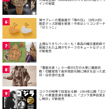
インの秘密
鳩サブレーの豊島屋が『鳩の日』（8月10日）
6
限定グッズ詳細を発表！今年はシリコンポーチ
「はとっこ」
土偶なりきりパーカーも！青森の縄文遺跡群で
7
発掘された土偶がモチーフのキュートなグッズ
が新発売
『豊臣兄弟！』小一郎の5万の大軍に徹底抗
8
戦！切腹覚悟で長宗我部元親に降伏を迫った武
将・谷忠澄の生涯
ゴジラの咆哮で目覚める朝…1954年公開『ゴジ
9
ラ』の貴重音源を搭載した「ゴジラ音声目覚ま
し時計」が新発売