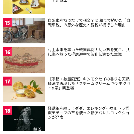
自転車を持つだけで税金？ 昭和まで続いた「自
15
転車税」の意外な歴史と脱税が横行した理由
村上水軍を率いた戦国武将！幼い弟を支え、共
16
に海へ散った得居通幸の波乱に満ちた生涯
【季節・数量限定】キンモクセイの香りを天然
17
精油で再現した「スチームクリーム キンモクセ
イ&茶」新登場
怪獣革を纏う！ダダ、エレキング…ウルトラ怪
18
獣モチーフの革を使った新アパレルコレクショ
ンが発表