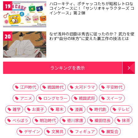
ハローキティ、ポチャッコたちが昭和レトロな
19
コインケースに！「サンリオキャラクターズ コ
インケース」第２弾
なぜ浅井の旧臣は秀吉に従ったのか？ 武力を使
20
わず“自分の味方”に変えた裏工作の技法とは
ランキングを表示
江戸時代
戦国時代
大河ドラマ
平安時代
アニメ
ロングセラー
戦国武将
スイーツ
雑学
お菓子
幕末
漫画
時代劇
テレビ
べらぼう
明治時代
徳川家康
織田信長
抹茶
デザイン
文房具
フィギュア
展覧会