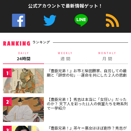
公式アカウントで最新情報ゲット！
ランキング
RANKING
DAILY
WEEKLY
MONTHLY
24時間
週 間
月 間
『豊臣兄弟！』お市と柴田勝家、自刃しての最
1
期と「辞世の句」…運命を共にした２人の悲劇
【豊臣兄弟！】秀吉は本当に「女狂い」だった
2
のか？ 天下人を彩った11人の側室たちを時系列
で一挙紹介
『豊臣兄弟！』茶々＝悪女はほぼ創作？秀吉が
3