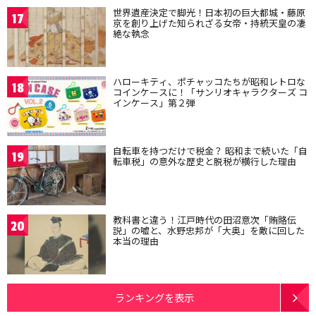
世界遺産決定で脚光！日本初の巨大都城・藤原
17
京を創り上げた知られざる女帝・持統天皇の凄
絶な執念
ハローキティ、ポチャッコたちが昭和レトロな
18
コインケースに！「サンリオキャラクターズ コ
インケース」第２弾
自転車を持つだけで税金？ 昭和まで続いた「自
19
転車税」の意外な歴史と脱税が横行した理由
教科書と違う！江戸時代の田沼意次「賄賂伝
20
説」の嘘と、水野忠邦が「大奥」を敵に回した
本当の理由
ランキングを表示