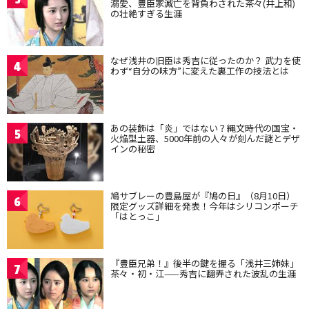
溺愛、豊臣家滅亡を背負わされた茶々(井上和)
の壮絶すぎる生涯
なぜ浅井の旧臣は秀吉に従ったのか？ 武力を使
4
わず“自分の味方”に変えた裏工作の技法とは
あの装飾は「炎」ではない？縄文時代の国宝・
5
火焔型土器、5000年前の人々が刻んだ謎とデザ
インの秘密
鳩サブレーの豊島屋が『鳩の日』（8月10日）
6
限定グッズ詳細を発表！今年はシリコンポーチ
「はとっこ」
『豊臣兄弟！』後半の鍵を握る「浅井三姉妹」
7
茶々・初・江——秀吉に翻弄された波乱の生涯