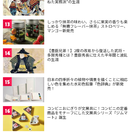
ねた実務派”の生涯
しっかり抹茶の味わい、さらに果実の香りも楽
13
しめる「無糖フレーバー抹茶」ストロベリー、
マンゴー新発売
【豊臣兄弟！】2度の改易から復活した武将・
14
多賀秀種とは？豊臣秀長に仕えた半年間と波乱
の生涯
日本の四季折々の植物や情景を描くことに相応
15
しい色を集めた水彩色鉛筆『色辞典』が新発
売！
コンビニおにぎりが文房具に！コンビニの定番
16
商品をモチーフにした文房具シリーズ『ジムマ
ート』誕生