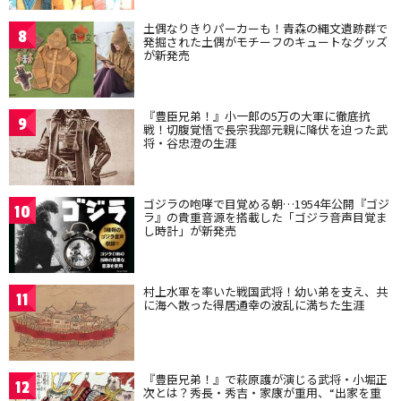
土偶なりきりパーカーも！青森の縄文遺跡群で
8
発掘された土偶がモチーフのキュートなグッズ
が新発売
『豊臣兄弟！』小一郎の5万の大軍に徹底抗
9
戦！切腹覚悟で長宗我部元親に降伏を迫った武
将・谷忠澄の生涯
ゴジラの咆哮で目覚める朝…1954年公開『ゴジ
10
ラ』の貴重音源を搭載した「ゴジラ音声目覚ま
し時計」が新発売
村上水軍を率いた戦国武将！幼い弟を支え、共
11
に海へ散った得居通幸の波乱に満ちた生涯
『豊臣兄弟！』で萩原護が演じる武将・小堀正
12
次とは？秀長・秀吉・家康が重用、“出家を重