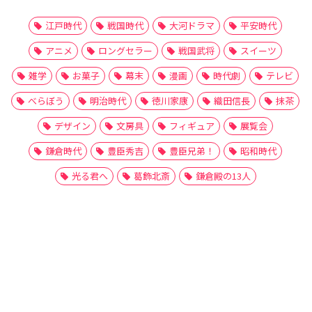
江戸時代
戦国時代
大河ドラマ
平安時代
アニメ
ロングセラー
戦国武将
スイーツ
雑学
お菓子
幕末
漫画
時代劇
テレビ
べらぼう
明治時代
徳川家康
織田信長
抹茶
デザイン
文房具
フィギュア
展覧会
鎌倉時代
豊臣秀吉
豊臣兄弟！
昭和時代
光る君へ
葛飾北斎
鎌倉殿の13人