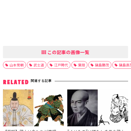
この記事の画像一覧
山本常朝
武士道
江戸時代
葉隠
鍋島勝茂
鍋島直
関連する記事
RELATED