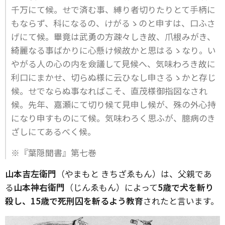
千万にて候。せで済む事、縛り者切りたりとて手柄に
もならず、科になるの、けがるゝのと申すは、口ふさ
げにて候。畢竟は武勇の方疎々しき故、爪根みがき、
綺麗なる事ばかりに心懸け候故かと思はるゝなり。い
やがる人の心の内を僉議して見候へ、気味わろき故に
利口にまかせ、切らぬ様に云ひなし申さるゝかと存じ
候。せでならぬ事なればこそ、直茂様御指図なされ
候。先年、嘉瀬にて切り候て見申し候が、殊の外心持
になり申すものにて候。気味わろく思ふが、臆病のき
ざしにてあるべく候。
※『葉隠聞書』第七巻
山本吉左衛門
（やまもと きちざゑもん）は、父親であ
る
山本神右衛門
（じんゑもん）によって
5歳で犬を斬り
殺し、15歳で死刑囚を斬るよう教育
されたと言います。