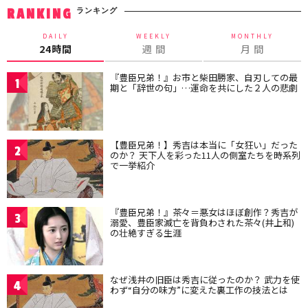
ランキング
RANKING
DAILY
WEEKLY
MONTHLY
24時間
週 間
月 間
『豊臣兄弟！』お市と柴田勝家、自刃しての最
1
期と「辞世の句」…運命を共にした２人の悲劇
【豊臣兄弟！】秀吉は本当に「女狂い」だった
2
のか？ 天下人を彩った11人の側室たちを時系列
で一挙紹介
『豊臣兄弟！』茶々＝悪女はほぼ創作？秀吉が
3
溺愛、豊臣家滅亡を背負わされた茶々(井上和)
の壮絶すぎる生涯
なぜ浅井の旧臣は秀吉に従ったのか？ 武力を使
4
わず“自分の味方”に変えた裏工作の技法とは