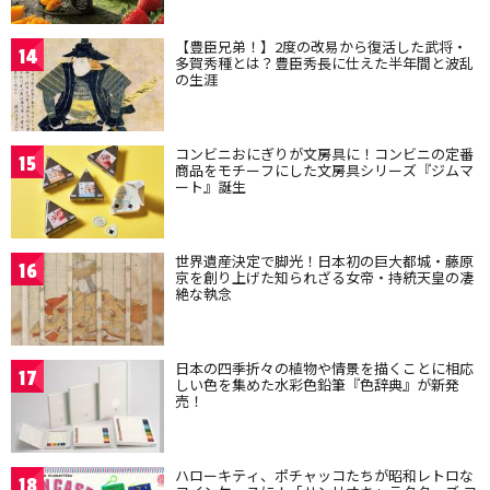
【豊臣兄弟！】2度の改易から復活した武将・
14
多賀秀種とは？豊臣秀長に仕えた半年間と波乱
の生涯
コンビニおにぎりが文房具に！コンビニの定番
15
商品をモチーフにした文房具シリーズ『ジムマ
ート』誕生
世界遺産決定で脚光！日本初の巨大都城・藤原
16
京を創り上げた知られざる女帝・持統天皇の凄
絶な執念
日本の四季折々の植物や情景を描くことに相応
17
しい色を集めた水彩色鉛筆『色辞典』が新発
売！
ハローキティ、ポチャッコたちが昭和レトロな
18