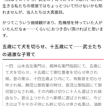
生きる私たちの感覚ではちょっとついて行けないかも知
れませんが、当人たちは大真面目。
かつてこういう価値観があり、危機感を持っていた人が
いたんだなぁ……くらいにおつき合い頂ければと思いま
す。
五歳にて犬を切らせ、十五歳にて……武士たち
の過激な子育て
一四 山本吉左衛門は、親神右衛門指図にて、五歳に
て犬を切らせ、十五歳にて御仕置者を切らせ申され
候。昔の衆は、十四五歳より内にて、有無首を切らせ
申され候。勝茂公御若輩の時分、直茂公御指図にて御
切習ひなされ候。その内続け切りに十人も遊ばされ候
由なり。昔は上つかたさへ斯様に遊ばされ候に、今ど
きは以下々々の子供にも終に切らせ申さぬ事は、油断