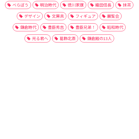
べらぼう
明治時代
徳川家康
織田信長
抹茶
デザイン
文房具
フィギュア
展覧会
鎌倉時代
豊臣秀吉
豊臣兄弟！
昭和時代
光る君へ
葛飾北斎
鎌倉殿の13人