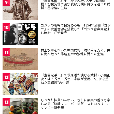
『豊臣兄弟！』小一郎の5万の大軍に徹底抗
9
戦！切腹覚悟で長宗我部元親に降伏を迫った武
将・谷忠澄の生涯
ゴジラの咆哮で目覚める朝…1954年公開『ゴジ
10
ラ』の貴重音源を搭載した「ゴジラ音声目覚ま
し時計」が新発売
村上水軍を率いた戦国武将！幼い弟を支え、共
11
に海へ散った得居通幸の波乱に満ちた生涯
『豊臣兄弟！』で萩原護が演じる武将・小堀正
12
次とは？秀長・秀吉・家康が重用、“出家を重
ねた実務派”の生涯
しっかり抹茶の味わい、さらに果実の香りも楽
13
しめる「無糖フレーバー抹茶」ストロベリー、
マンゴー新発売