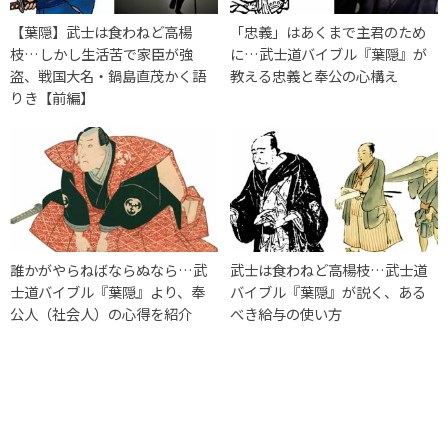
【葉隠】武士は食わねど高楊
「忠義」はあくまで主君のため
枝…しかし生活苦で家臣が強
に…武士道バイブル『葉隠』が
盗、戦国大名・鍋島直茂かく語
教える忠義と奉公の心構え
りき【前編】
誰かがやらねばならぬなら…武
武士は食わねど高楊枝…武士道
士道バイブル『葉隠』より、奉
バイブル『葉隠』が説く、ある
公人（社会人）の心得を紹介
べき給与の使い方