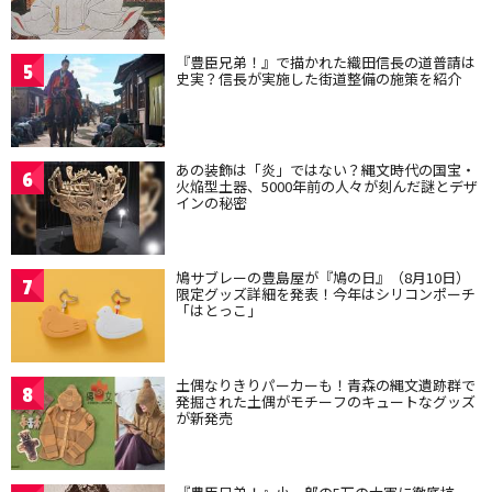
『豊臣兄弟！』で描かれた織田信長の道普請は
5
史実？信長が実施した街道整備の施策を紹介
あの装飾は「炎」ではない？縄文時代の国宝・
6
火焔型土器、5000年前の人々が刻んだ謎とデザ
インの秘密
鳩サブレーの豊島屋が『鳩の日』（8月10日）
7
限定グッズ詳細を発表！今年はシリコンポーチ
「はとっこ」
土偶なりきりパーカーも！青森の縄文遺跡群で
8
発掘された土偶がモチーフのキュートなグッズ
が新発売