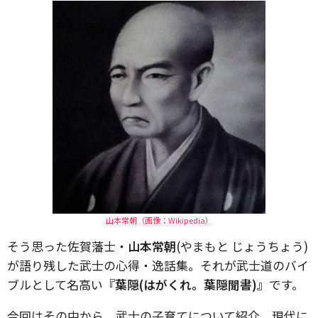
山本常朝（画像：Wikipedia）
そう思った佐賀藩士・
山本常朝
(やまもと じょうちょう)
が語り残した武士の心得・逸話集。それが武士道のバイ
ブルとして名高い
『葉隠(はがくれ。葉隠聞書)』
です。
今回はその中から、武士の子育てについて紹介。現代に