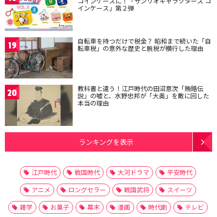
コインケースに！「サンリオキャラクターズ コ
インケース」第２弾
自転車を持つだけで税金？ 昭和まで続いた「自
19
転車税」の意外な歴史と脱税が横行した理由
教科書と違う！江戸時代の田沼意次「賄賂伝
20
説」の嘘と、水野忠邦が「大奥」を敵に回した
本当の理由
ランキングを表示
江戸時代
戦国時代
大河ドラマ
平安時代
アニメ
ロングセラー
戦国武将
スイーツ
雑学
お菓子
幕末
漫画
時代劇
テレビ