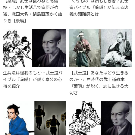
【葉隠】武士は食わねど高楊
”くせもの”は頼もしき者？武士
枝…しかし生活苦で家臣が強
道バイブル『葉隠』が伝える忠
盗、戦国大名・鍋島直茂かく語
義の距離感とは
りき【後編】
生兵法は怪我のもと…武士道バ
【武士道】あなたはどう生きる
イブル『葉隠』が説く奉公の心
のか…江戸時代の武士道教本
得を紹介
『葉隠』が説く、志に生きる大
切さ