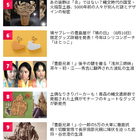
あの装飾は「炎」ではない？縄文時代の国宝・
5
火焔型土器、5000年前の人々が刻んだ謎とデザ
インの秘密
鳩サブレーの豊島屋が『鳩の日』（8月10日）
6
限定グッズ詳細を発表！今年はシリコンポーチ
「はとっこ」
『豊臣兄弟！』後半の鍵を握る「浅井三姉妹」
7
茶々・初・江——秀吉に翻弄された波乱の生涯
土偶なりきりパーカーも！青森の縄文遺跡群で
8
発掘された土偶がモチーフのキュートなグッズ
が新発売
『豊臣兄弟！』小一郎の5万の大軍に徹底抗
9
戦！切腹覚悟で長宗我部元親に降伏を迫った武
将・谷忠澄の生涯