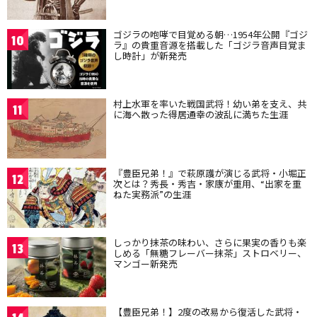
ゴジラの咆哮で目覚める朝…1954年公開『ゴジ
10
ラ』の貴重音源を搭載した「ゴジラ音声目覚ま
し時計」が新発売
村上水軍を率いた戦国武将！幼い弟を支え、共
11
に海へ散った得居通幸の波乱に満ちた生涯
『豊臣兄弟！』で萩原護が演じる武将・小堀正
12
次とは？秀長・秀吉・家康が重用、“出家を重
ねた実務派”の生涯
しっかり抹茶の味わい、さらに果実の香りも楽
13
しめる「無糖フレーバー抹茶」ストロベリー、
マンゴー新発売
【豊臣兄弟！】2度の改易から復活した武将・