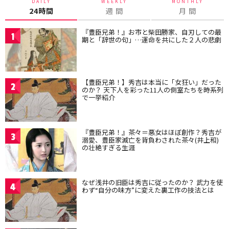
DAILY
WEEKLY
MONTHLY
24時間
週 間
月 間
『豊臣兄弟！』お市と柴田勝家、自刃しての最
1
期と「辞世の句」…運命を共にした２人の悲劇
【豊臣兄弟！】秀吉は本当に「女狂い」だった
2
のか？ 天下人を彩った11人の側室たちを時系列
で一挙紹介
『豊臣兄弟！』茶々＝悪女はほぼ創作？秀吉が
3
溺愛、豊臣家滅亡を背負わされた茶々(井上和)
の壮絶すぎる生涯
なぜ浅井の旧臣は秀吉に従ったのか？ 武力を使
4
わず“自分の味方”に変えた裏工作の技法とは