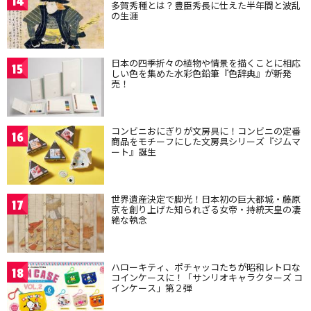
14
多賀秀種とは？豊臣秀長に仕えた半年間と波乱
の生涯
日本の四季折々の植物や情景を描くことに相応
15
しい色を集めた水彩色鉛筆『色辞典』が新発
売！
コンビニおにぎりが文房具に！コンビニの定番
16
商品をモチーフにした文房具シリーズ『ジムマ
ート』誕生
世界遺産決定で脚光！日本初の巨大都城・藤原
17
京を創り上げた知られざる女帝・持統天皇の凄
絶な執念
ハローキティ、ポチャッコたちが昭和レトロな
18
コインケースに！「サンリオキャラクターズ コ
インケース」第２弾