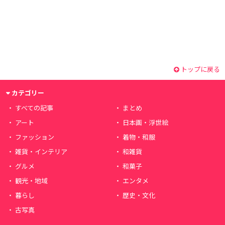
トップに戻る
カテゴリー
すべての記事
まとめ
アート
日本画・浮世絵
ファッション
着物・和服
雑貨・インテリア
和雑貨
グルメ
和菓子
観光・地域
エンタメ
暮らし
歴史・文化
古写真