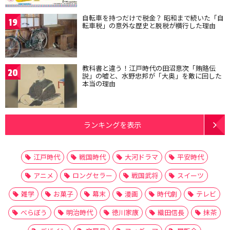
自転車を持つだけで税金？ 昭和まで続いた「自
19
転車税」の意外な歴史と脱税が横行した理由
教科書と違う！江戸時代の田沼意次「賄賂伝
20
説」の嘘と、水野忠邦が「大奥」を敵に回した
本当の理由
ランキングを表示
江戸時代
戦国時代
大河ドラマ
平安時代
アニメ
ロングセラー
戦国武将
スイーツ
雑学
お菓子
幕末
漫画
時代劇
テレビ
べらぼう
明治時代
徳川家康
織田信長
抹茶