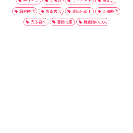
デザイン
文房具
フィギュア
展覧会
鎌倉時代
豊臣秀吉
豊臣兄弟！
昭和時代
光る君へ
葛飾北斎
鎌倉殿の13人