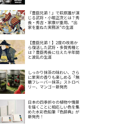
『豊臣兄弟！』で萩原護が演
じる武将・小堀正次とは？秀
長・秀吉・家康が重用、“出
家を重ねた実務派”の生涯
【豊臣兄弟！】2度の改易か
ら復活した武将・多賀秀種と
は？豊臣秀長に仕えた半年間
と波乱の生涯
しっかり抹茶の味わい、さら
に果実の香りも楽しめる「無
糖フレーバー抹茶」ストロベ
リー、マンゴー新発売
日本の四季折々の植物や情景
を描くことに相応しい色を集
めた水彩色鉛筆『色辞典』が
新発売！