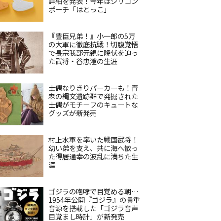
詳細を発表！今年はシリコン
ポーチ「はとっこ」
『豊臣兄弟！』小一郎の5万
の大軍に徹底抗戦！切腹覚悟
で長宗我部元親に降伏を迫っ
た武将・谷忠澄の生涯
土偶なりきりパーカーも！青
森の縄文遺跡群で発掘された
土偶がモチーフのキュートな
グッズが新発売
村上水軍を率いた戦国武将！
幼い弟を支え、共に海へ散っ
た得居通幸の波乱に満ちた生
涯
ゴジラの咆哮で目覚める朝…
1954年公開『ゴジラ』の貴重
音源を搭載した「ゴジラ音声
目覚まし時計」が新発売