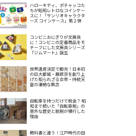
ハローキティ、ポチャッコた
ちが昭和レトロなコインケー
スに！「サンリオキャラクタ
ーズ コインケース」第２弾
コンビニおにぎりが文房具
に！コンビニの定番商品をモ
チーフにした文房具シリーズ
『ジムマート』誕生
世界遺産決定で脚光！日本初
の巨大都城・藤原京を創り上
げた知られざる女帝・持統天
皇の凄絶な執念
自転車を持つだけで税金？ 昭
和まで続いた「自転車税」の
意外な歴史と脱税が横行した
理由
教科書と違う！江戸時代の田