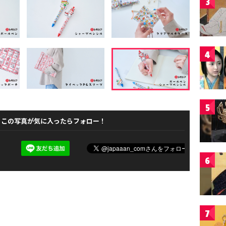
3
4
5
この写真が気に入ったらフォロー！
6
7