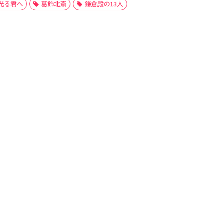
光る君へ
葛飾北斎
鎌倉殿の13人