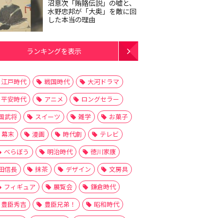
沼意次「賄賂伝説」の嘘と、
水野忠邦が「大奥」を敵に回
した本当の理由
ランキングを表示
江戸時代
戦国時代
大河ドラマ
平安時代
アニメ
ロングセラー
国武将
スイーツ
雑学
お菓子
幕末
漫画
時代劇
テレビ
べらぼう
明治時代
徳川家康
田信長
抹茶
デザイン
文房具
フィギュア
展覧会
鎌倉時代
豊臣秀吉
豊臣兄弟！
昭和時代