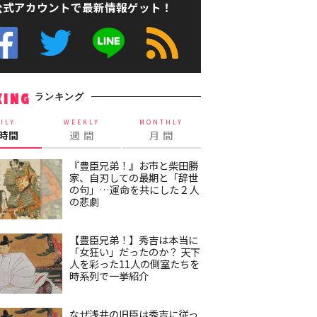
公式アカウントで最新情報ゲット！
ランキング
KING
ILY
WEEKLY
MONTHLY
4時間
週 間
月 間
『豊臣兄弟！』お市と柴田勝
家、自刃しての最期と「辞世
の句」…運命を共にした２人
の悲劇
【豊臣兄弟！】秀吉は本当に
「女狂い」だったのか？ 天下
人を彩った11人の側室たちを
時系列で一挙紹介
なぜ浅井の旧臣は秀吉に従っ