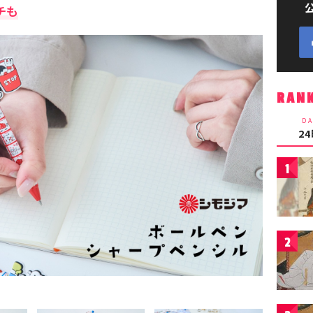
チも
RAN
DA
2
1
2