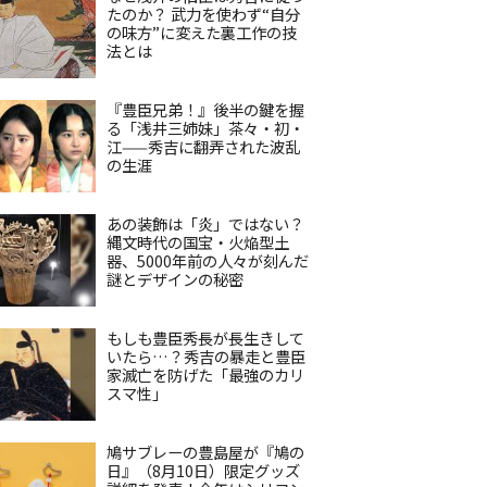
たのか？ 武力を使わず“自分
の味方”に変えた裏工作の技
法とは
『豊臣兄弟！』後半の鍵を握
る「浅井三姉妹」茶々・初・
江——秀吉に翻弄された波乱
の生涯
あの装飾は「炎」ではない？
縄文時代の国宝・火焔型土
器、5000年前の人々が刻んだ
謎とデザインの秘密
もしも豊臣秀長が長生きして
いたら…？秀吉の暴走と豊臣
家滅亡を防げた「最強のカリ
スマ性」
鳩サブレーの豊島屋が『鳩の
日』（8月10日）限定グッズ