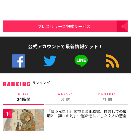
プレスリリース掲載サービス
公式アカウントで最新情報ゲット！
ランキング
RANKING
DAILY
WEEKLY
MONTHLY
24時間
週 間
月 間
『豊臣兄弟！』お市と柴田勝家、自刃しての最
1
期と「辞世の句」…運命を共にした２人の悲劇