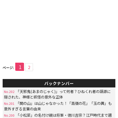
1
2
ページ:
バックナンバー
「天邪鬼(あまのじゃく)」って何者？ひねくれ者の語源に
No.202
隠された、神様と妖怪の意外な正体
「関の山」は山じゃなかった！「高嶺の花」「玉の輿」も
No.201
意外すぎる言葉の由来
「小松菜」の名付け親は将軍・徳川吉宗？江戸時代まで遡
No.200