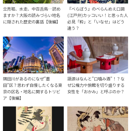
立売堀、水走、中百舌鳥…読め
『べらぼう』のべらんめえ口調
ますか？大阪の読みづらい地名
(江戸弁)カッコいい！と思った人
に隠された歴史の裏話【後編】
必見「粋」と「いなせ」はどう
違う？
隅田川があるのになぜ”墨
語源はなんと”口噛み酒”！？な
田”区？思わず自慢したくなる東
ぜ公権力や旅館を切り盛りする
京の区名・地名に関するトリビ
女性を「おかみ」と呼ぶのか？
ア【後編】