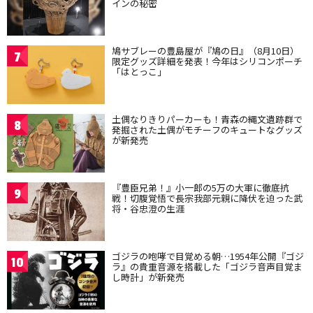
インの秘密
鳩サブレーの豊島屋が『鳩の日』（8月10日）
7
限定グッズ詳細を発表！今年はシリコンポーチ
「はとっこ」
土偶なりきりパーカーも！青森の縄文遺跡群で
8
発掘された土偶がモチーフのキュートなグッズ
が新発売
『豊臣兄弟！』小一郎の5万の大軍に徹底抗
9
戦！切腹覚悟で長宗我部元親に降伏を迫った武
将・谷忠澄の生涯
ゴジラの咆哮で目覚める朝…1954年公開『ゴジ
10
ラ』の貴重音源を搭載した「ゴジラ音声目覚ま
し時計」が新発売