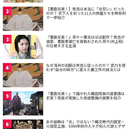
【豊臣兄弟！】秀吉は本当に「女狂い」だった
2
のか？ 天下人を彩った11人の側室たちを時系列
で一挙紹介
『豊臣兄弟！』茶々＝悪女はほぼ創作？秀吉が
3
溺愛、豊臣家滅亡を背負わされた茶々(井上和)
の壮絶すぎる生涯
なぜ浅井の旧臣は秀吉に従ったのか？ 武力を使
4
わず“自分の味方”に変えた裏工作の技法とは
『豊臣兄弟！』で描かれた織田信長の道普請は
5
史実？信長が実施した街道整備の施策を紹介
あの装飾は「炎」ではない？縄文時代の国宝・
6
火焔型土器、5000年前の人々が刻んだ謎とデザ