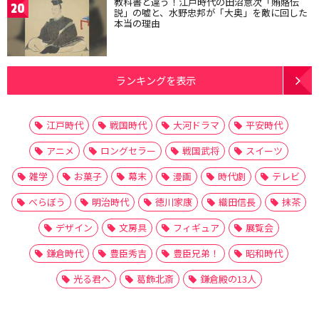
教科書と違う！江戸時代の田沼意次「賄賂伝
20
説」の嘘と、水野忠邦が「大奥」を敵に回した
本当の理由
ランキングを表示
江戸時代
戦国時代
大河ドラマ
平安時代
アニメ
ロングセラー
戦国武将
スイーツ
雑学
お菓子
幕末
漫画
時代劇
テレビ
べらぼう
明治時代
徳川家康
織田信長
抹茶
デザイン
文房具
フィギュア
展覧会
鎌倉時代
豊臣秀吉
豊臣兄弟！
昭和時代
光る君へ
葛飾北斎
鎌倉殿の13人