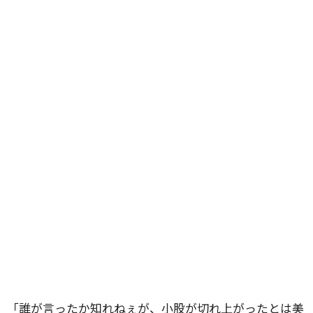
「誰が言ったか知れねぇが、小股が切れ上がったとは美