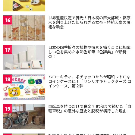
世界遺産決定で脚光！日本初の巨大都城・藤原
16
京を創り上げた知られざる女帝・持統天皇の凄
絶な執念
日本の四季折々の植物や情景を描くことに相応
17
しい色を集めた水彩色鉛筆『色辞典』が新発
売！
ハローキティ、ポチャッコたちが昭和レトロな
18
コインケースに！「サンリオキャラクターズ コ
インケース」第２弾
自転車を持つだけで税金？ 昭和まで続いた「自
19
転車税」の意外な歴史と脱税が横行した理由