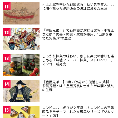
村上水軍を率いた戦国武将！幼い弟を支え、共
11
に海へ散った得居通幸の波乱に満ちた生涯
『豊臣兄弟！』で萩原護が演じる武将・小堀正
12
次とは？秀長・秀吉・家康が重用、“出家を重
ねた実務派”の生涯
しっかり抹茶の味わい、さらに果実の香りも楽
13
しめる「無糖フレーバー抹茶」ストロベリー、
マンゴー新発売
【豊臣兄弟！】2度の改易から復活した武将・
14
多賀秀種とは？豊臣秀長に仕えた半年間と波乱
の生涯
コンビニおにぎりが文房具に！コンビニの定番
15
商品をモチーフにした文房具シリーズ『ジムマ
ート』誕生