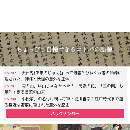
「天邪鬼(あまのじゃく)」って何者？ひねくれ者の語源に
No.202
隠された、神様と妖怪の意外な正体
「関の山」は山じゃなかった！「高嶺の花」「玉の輿」も
No.201
意外すぎる言葉の由来
「小松菜」の名付け親は将軍・徳川吉宗？江戸時代まで遡
No.200
る身近な野菜に隠された意外な歴史
バックナンバー