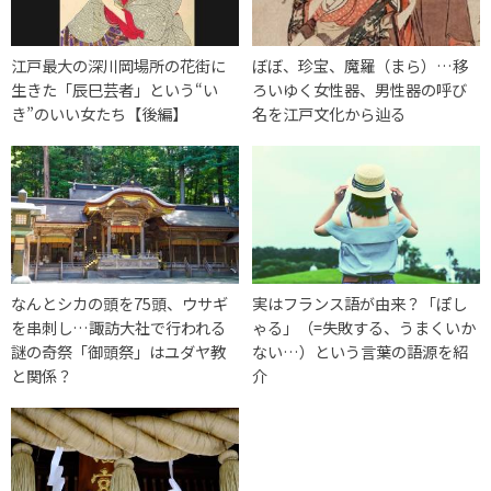
江戸最大の深川岡場所の花街に
ぼぼ、珍宝、魔羅（まら）…移
生きた「辰巳芸者」という“い
ろいゆく女性器、男性器の呼び
き”のいい女たち【後編】
名を江戸文化から辿る
なんとシカの頭を75頭、ウサギ
実はフランス語が由来？「ぽし
を串刺し…諏訪大社で行われる
ゃる」（=失敗する、うまくいか
謎の奇祭「御頭祭」はユダヤ教
ない…）という言葉の語源を紹
と関係？
介