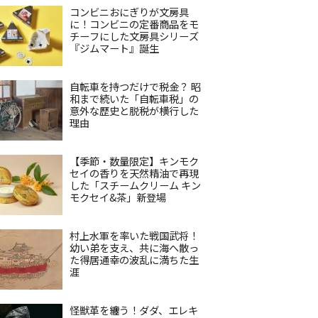
コンビニおにぎりが文房具
に！コンビニの定番商品をモ
チーフにした文房具シリーズ
『ジムマート』誕生
自転車を持つだけで税金？ 昭
和まで続いた「自転車税」の
意外な歴史と脱税が横行した
理由
【季節・数量限定】キンモク
セイの香りを天然精油で再現
した「スチームクリーム キン
モクセイ&茶」新登場
村上水軍を率いた戦国武将！
幼い弟を支え、共に海へ散っ
た得居通幸の波乱に満ちた生
涯
怪獣革を纏う！ダダ、エレキ