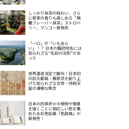
しっかり抹茶の味わい、さら
に果実の香りも楽しめる「無
糖フレーバー抹茶」ストロベ
リー、マンゴー新発売
「一口」が「いもあら
い」！？ 日本の難読地名には
知られざる“名前の法則”があ
った
世界遺産決定で脚光！日本初
の巨大都城・藤原京を創り上
げた知られざる女帝・持統天
皇の凄絶な執念
日本の四季折々の植物や情景
を描くことに相応しい色を集
めた水彩色鉛筆『色辞典』が
新発売！