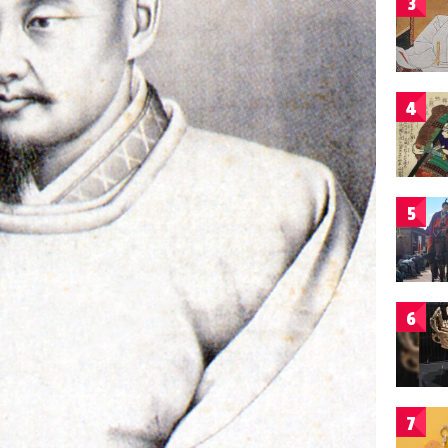
3
4
5
6
7