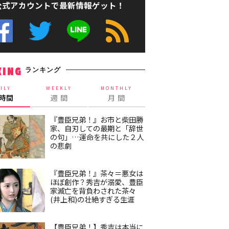
公式アカウントで最新情報ゲット！
ランキング
KING
ILY
WEEKLY
MONTHLY
4時間
週 間
月 間
『豊臣兄弟！』お市と柴田勝
家、自刃しての最期と「辞世
の句」…運命を共にした２人
の悲劇
『豊臣兄弟！』茶々＝悪女は
ほぼ創作？秀吉が溺愛、豊臣
家滅亡を背負わされた茶々
(井上和)の壮絶すぎる生涯
【豊臣兄弟！】秀吉は本当に