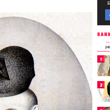
RAN
DA
2
1
2