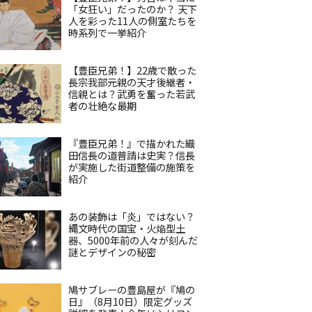
「女狂い」だったのか？ 天下
人を彩った11人の側室たちを
時系列で一挙紹介
【豊臣兄弟！】22歳で散った
長宗我部元親の天才後継者・
信親とは？武勇を奮った若武
者の壮絶な最期
『豊臣兄弟！』で描かれた織
田信長の道普請は史実？信長
が実施した街道整備の施策を
紹介
あの装飾は「炎」ではない？
縄文時代の国宝・火焔型土
器、5000年前の人々が刻んだ
謎とデザインの秘密
鳩サブレーの豊島屋が『鳩の
日』（8月10日）限定グッズ