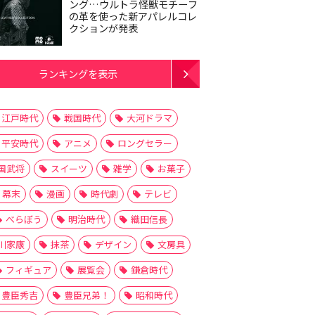
ング…ウルトラ怪獣モチーフ
の革を使った新アパレルコレ
クションが発表
ランキングを表示
江戸時代
戦国時代
大河ドラマ
平安時代
アニメ
ロングセラー
国武将
スイーツ
雑学
お菓子
幕末
漫画
時代劇
テレビ
べらぼう
明治時代
織田信長
川家康
抹茶
デザイン
文房具
フィギュア
展覧会
鎌倉時代
豊臣秀吉
豊臣兄弟！
昭和時代