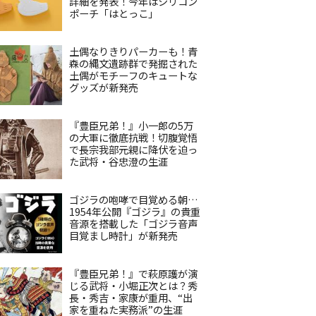
詳細を発表！今年はシリコン
ポーチ「はとっこ」
土偶なりきりパーカーも！青
森の縄文遺跡群で発掘された
土偶がモチーフのキュートな
グッズが新発売
『豊臣兄弟！』小一郎の5万
の大軍に徹底抗戦！切腹覚悟
で長宗我部元親に降伏を迫っ
た武将・谷忠澄の生涯
ゴジラの咆哮で目覚める朝…
1954年公開『ゴジラ』の貴重
音源を搭載した「ゴジラ音声
目覚まし時計」が新発売
『豊臣兄弟！』で萩原護が演
じる武将・小堀正次とは？秀
長・秀吉・家康が重用、“出
家を重ねた実務派”の生涯