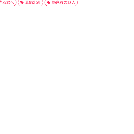
光る君へ
葛飾北斎
鎌倉殿の13人