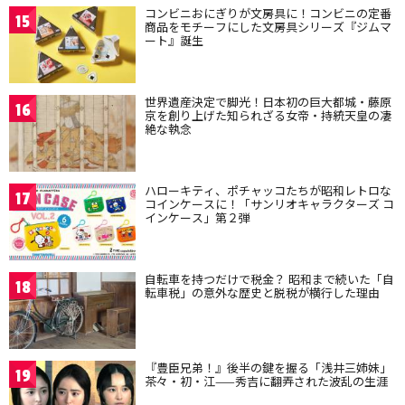
コンビニおにぎりが文房具に！コンビニの定番
15
商品をモチーフにした文房具シリーズ『ジムマ
ート』誕生
世界遺産決定で脚光！日本初の巨大都城・藤原
16
京を創り上げた知られざる女帝・持統天皇の凄
絶な執念
ハローキティ、ポチャッコたちが昭和レトロな
17
コインケースに！「サンリオキャラクターズ コ
インケース」第２弾
自転車を持つだけで税金？ 昭和まで続いた「自
18
転車税」の意外な歴史と脱税が横行した理由
『豊臣兄弟！』後半の鍵を握る「浅井三姉妹」
19
茶々・初・江——秀吉に翻弄された波乱の生涯