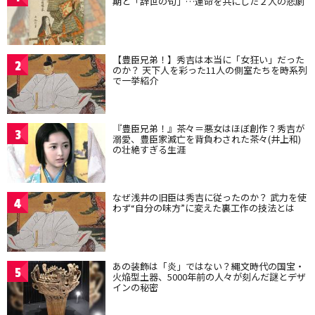
期と「辞世の句」…運命を共にした２人の悲劇
【豊臣兄弟！】秀吉は本当に「女狂い」だった
2
のか？ 天下人を彩った11人の側室たちを時系列
で一挙紹介
『豊臣兄弟！』茶々＝悪女はほぼ創作？秀吉が
3
溺愛、豊臣家滅亡を背負わされた茶々(井上和)
の壮絶すぎる生涯
なぜ浅井の旧臣は秀吉に従ったのか？ 武力を使
4
わず“自分の味方”に変えた裏工作の技法とは
あの装飾は「炎」ではない？縄文時代の国宝・
5
火焔型土器、5000年前の人々が刻んだ謎とデザ
インの秘密