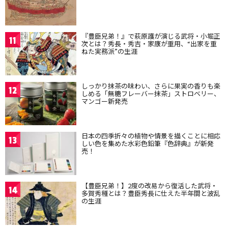
『豊臣兄弟！』で萩原護が演じる武将・小堀正
11
次とは？秀長・秀吉・家康が重用、“出家を重
ねた実務派”の生涯
しっかり抹茶の味わい、さらに果実の香りも楽
12
しめる「無糖フレーバー抹茶」ストロベリー、
マンゴー新発売
日本の四季折々の植物や情景を描くことに相応
13
しい色を集めた水彩色鉛筆『色辞典』が新発
売！
【豊臣兄弟！】2度の改易から復活した武将・
14
多賀秀種とは？豊臣秀長に仕えた半年間と波乱
の生涯