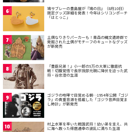
鳩サブレーの豊島屋が『鳩の日』（8月10日）
6
限定グッズ詳細を発表！今年はシリコンポーチ
「はとっこ」
土偶なりきりパーカーも！青森の縄文遺跡群で
7
発掘された土偶がモチーフのキュートなグッズ
が新発売
『豊臣兄弟！』小一郎の5万の大軍に徹底抗
8
戦！切腹覚悟で長宗我部元親に降伏を迫った武
将・谷忠澄の生涯
ゴジラの咆哮で目覚める朝…1954年公開『ゴジ
9
ラ』の貴重音源を搭載した「ゴジラ音声目覚ま
し時計」が新発売
村上水軍を率いた戦国武将！幼い弟を支え、共
10
に海へ散った得居通幸の波乱に満ちた生涯