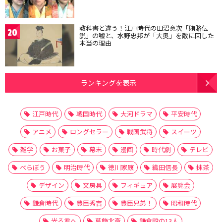
教科書と違う！江戸時代の田沼意次「賄賂伝
20
説」の嘘と、水野忠邦が「大奥」を敵に回した
本当の理由
ランキングを表示
江戸時代
戦国時代
大河ドラマ
平安時代
アニメ
ロングセラー
戦国武将
スイーツ
雑学
お菓子
幕末
漫画
時代劇
テレビ
べらぼう
明治時代
徳川家康
織田信長
抹茶
デザイン
文房具
フィギュア
展覧会
鎌倉時代
豊臣秀吉
豊臣兄弟！
昭和時代
光る君へ
葛飾北斎
鎌倉殿の13人