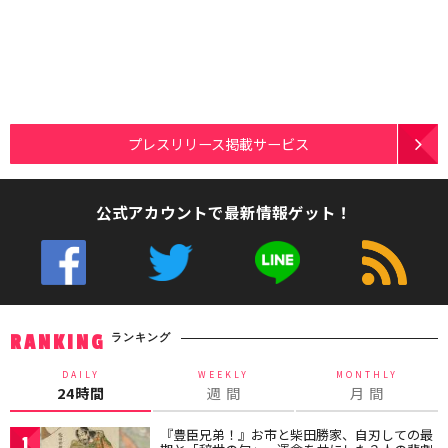
プレスリリース掲載サービス
公式アカウントで最新情報ゲット！
ランキング
RANKING
DAILY
WEEKLY
MONTHLY
24時間
週 間
月 間
『豊臣兄弟！』お市と柴田勝家、自刃しての最
1