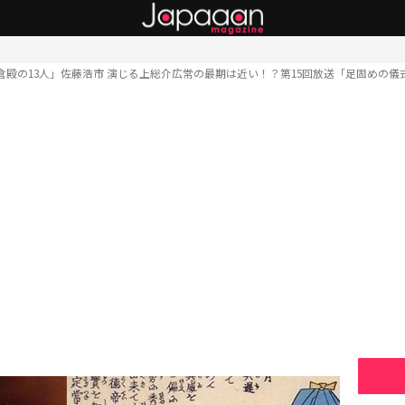
倉殿の13人」佐藤浩市 演じる上総介広常の最期は近い！？第15回放送「足固めの儀