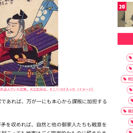
20
戦
惚れ込んでいた広常。大江広元は、そこへつけ入った（イメージ）
常であれば、万が一にも本心から謀叛に加担する
織
が矛を収めれば、自然と他の御家人たちも戦意を
に起こっても被害はごく限定的なものに留まりま