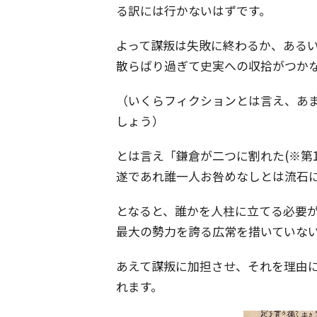
る訳には行かないはずです。
よって謀叛は失敗に終わるか、ある
散らばり過ぎて史実への収拾がつか
（いくらフィクションとは言え、あ
しょう）
とは言え「鎌倉が二つに割れた(※第
遂であれ誰一人お咎めなしとは流石
となると、誰かを人柱に立てる必要
最大の勢力を誇る広常を措いていな
あえて謀叛に加担させ、それを理由
れます。