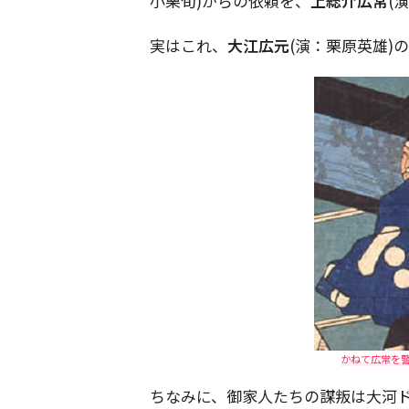
小栗旬)からの依頼を、
上総介広常
(
実はこれ、
大江広元
(演：栗原英雄)
かねて広常を
ちなみに、御家人たちの謀叛は大河