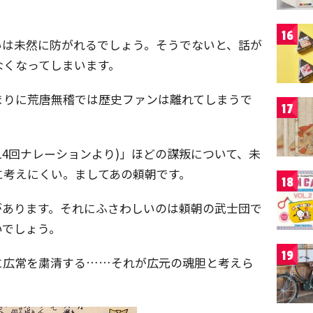
16
いは未然に防がれるでしょう。そうでないと、話が
なくなってしまいます。
まりに荒唐無稽では歴史ファンは離れてしまうで
17
14回ナレーションより)」ほどの謀叛について、未
に考えにくい。ましてあの頼朝です。
18
があります。それにふさわしいのは頼朝の武士団で
いでしょう。
19
に広常を粛清する……それが広元の魂胆と考えら