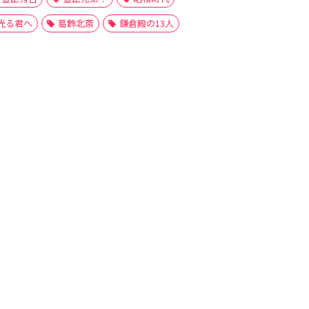
光る君へ
葛飾北斎
鎌倉殿の13人