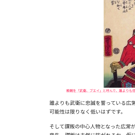
頼朝を「武衛、ブエイ」と呼んで、誰よりも
誰よりも武衛に忠誠を誓っている広
可能性は限りなく低いはずです。
そして謀叛の中心人物となった広常
喪失。謀叛は未然に防がれるか、仮