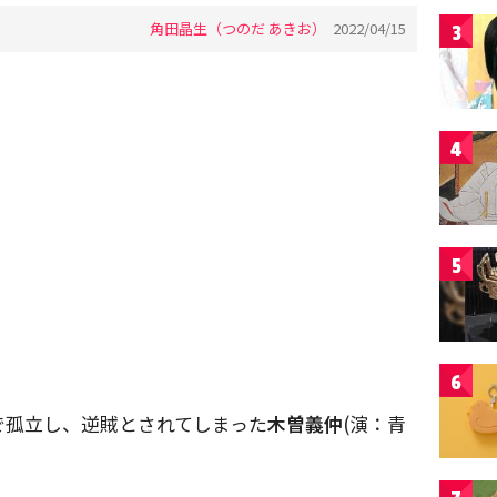
角田晶生（つのだ あきお）
2022/04/15
3
4
5
6
で孤立し、逆賊とされてしまった
木曽義仲
(演：青