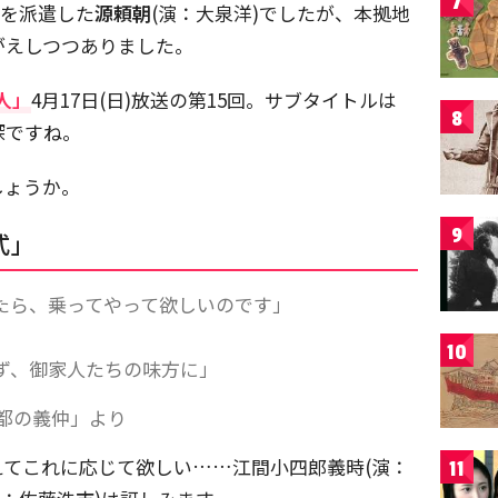
7
)を派遣した
源頼朝
(演：大泉洋)でしたが、本拠地
がえしつつありました。
人」
4月17日(日)放送の第15回。サブタイトルは
8
深ですね。
しょうか。
9
式」
たら、乗ってやって欲しいのです」
10
ず、御家人たちの味方に」
「都の義仲」より
えてこれに応じて欲しい……江間小四郎義時(演：
11