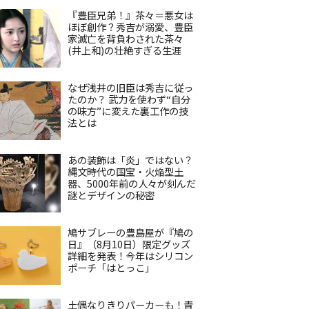
『豊臣兄弟！』茶々＝悪女は
ほぼ創作？秀吉が溺愛、豊臣
家滅亡を背負わされた茶々
(井上和)の壮絶すぎる生涯
なぜ浅井の旧臣は秀吉に従っ
たのか？ 武力を使わず“自分
の味方”に変えた裏工作の技
法とは
あの装飾は「炎」ではない？
縄文時代の国宝・火焔型土
器、5000年前の人々が刻んだ
謎とデザインの秘密
鳩サブレーの豊島屋が『鳩の
日』（8月10日）限定グッズ
詳細を発表！今年はシリコン
ポーチ「はとっこ」
土偶なりきりパーカーも！青