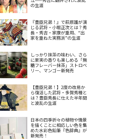
の生涯
『豊臣兄弟！』で萩原護が演
じる武将・小堀正次とは？秀
長・秀吉・家康が重用、“出
家を重ねた実務派”の生涯
しっかり抹茶の味わい、さら
に果実の香りも楽しめる「無
糖フレーバー抹茶」ストロベ
リー、マンゴー新発売
【豊臣兄弟！】2度の改易か
ら復活した武将・多賀秀種と
は？豊臣秀長に仕えた半年間
と波乱の生涯
日本の四季折々の植物や情景
を描くことに相応しい色を集
めた水彩色鉛筆『色辞典』が
新発売！