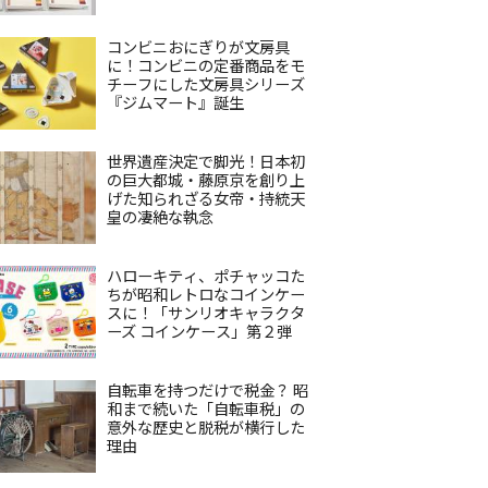
コンビニおにぎりが文房具
に！コンビニの定番商品をモ
チーフにした文房具シリーズ
『ジムマート』誕生
世界遺産決定で脚光！日本初
の巨大都城・藤原京を創り上
げた知られざる女帝・持統天
皇の凄絶な執念
ハローキティ、ポチャッコた
ちが昭和レトロなコインケー
スに！「サンリオキャラクタ
ーズ コインケース」第２弾
自転車を持つだけで税金？ 昭
和まで続いた「自転車税」の
意外な歴史と脱税が横行した
理由