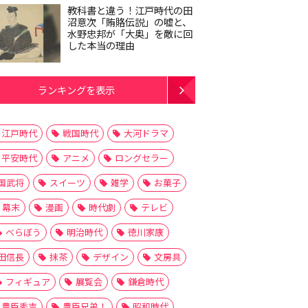
教科書と違う！江戸時代の田
沼意次「賄賂伝説」の嘘と、
水野忠邦が「大奥」を敵に回
した本当の理由
ランキングを表示
江戸時代
戦国時代
大河ドラマ
平安時代
アニメ
ロングセラー
国武将
スイーツ
雑学
お菓子
幕末
漫画
時代劇
テレビ
べらぼう
明治時代
徳川家康
田信長
抹茶
デザイン
文房具
フィギュア
展覧会
鎌倉時代
豊臣秀吉
豊臣兄弟！
昭和時代