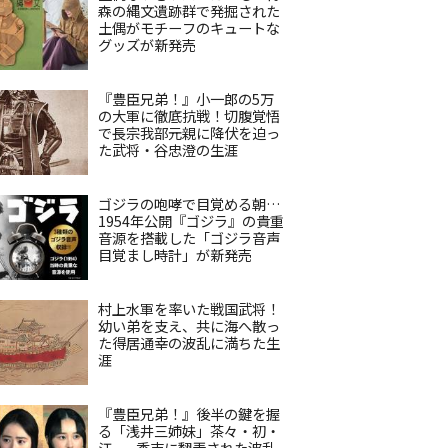
森の縄文遺跡群で発掘された
土偶がモチーフのキュートな
グッズが新発売
『豊臣兄弟！』小一郎の5万
の大軍に徹底抗戦！切腹覚悟
で長宗我部元親に降伏を迫っ
た武将・谷忠澄の生涯
ゴジラの咆哮で目覚める朝…
1954年公開『ゴジラ』の貴重
音源を搭載した「ゴジラ音声
目覚まし時計」が新発売
村上水軍を率いた戦国武将！
幼い弟を支え、共に海へ散っ
た得居通幸の波乱に満ちた生
涯
『豊臣兄弟！』後半の鍵を握
る「浅井三姉妹」茶々・初・
江——秀吉に翻弄された波乱