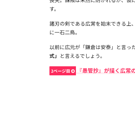
す。
諸刃の剣である広常を始末できる上
に一石二鳥。
以前に広元が「鎌倉は安泰」と言っ
式」
と言えるでしょう。
『愚管抄』が描く広常
2ページ目