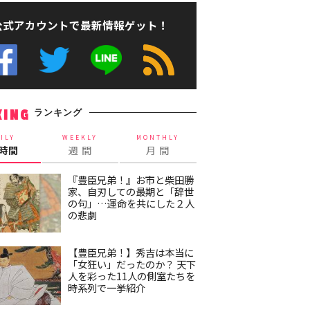
公式アカウントで最新情報ゲット！
ランキング
KING
ILY
WEEKLY
MONTHLY
4時間
週 間
月 間
『豊臣兄弟！』お市と柴田勝
家、自刃しての最期と「辞世
の句」…運命を共にした２人
の悲劇
【豊臣兄弟！】秀吉は本当に
「女狂い」だったのか？ 天下
人を彩った11人の側室たちを
時系列で一挙紹介