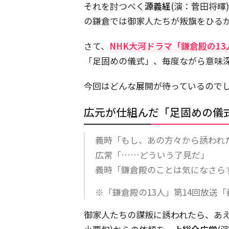
それを討つべく
源義経
(演：菅田将暉
の鎌倉では御家人たちが叛旗をひる
さて、
NHK大河ドラマ「鎌倉殿の13
「足固めの儀式」、毎度ながら意味
今回はどんな展開が待っているので
広元が仕組んだ「足固めの儀
義時「もし、あの方々から誘われ
広常「……どういう了見だ」
義時「鎌倉殿のことは気になさら
※「鎌倉殿の13人」第14回放送
御家人たちの謀叛に誘われたら、あ