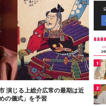
RAN
DA
2
1
2
市 演じる上総介広常の最期は近
固めの儀式」を予習