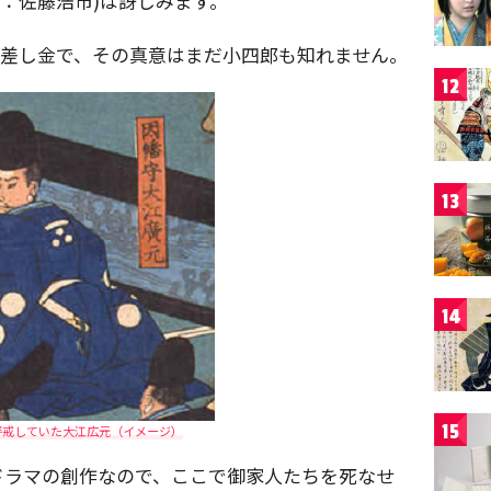
演：佐藤浩市)は訝しみます。
の差し金で、その真意はまだ小四郎も知れません。
12
13
14
15
警戒していた大江広元（イメージ）
ドラマの創作なので、ここで御家人たちを死なせ