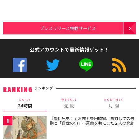
プレスリリース掲載サービス
公式アカウントで最新情報ゲット！
ランキング
RANKING
DAILY
WEEKLY
MONTHLY
24時間
週 間
月 間
『豊臣兄弟！』お市と柴田勝家、自刃しての最
1
期と「辞世の句」…運命を共にした２人の悲劇