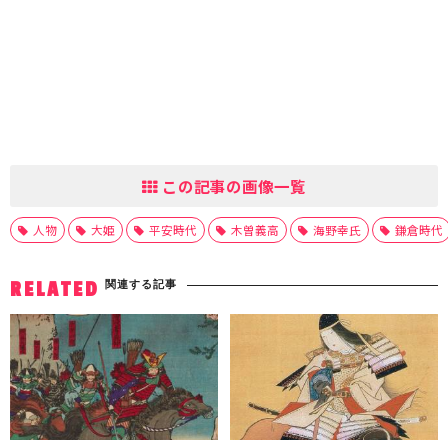
この記事の画像一覧
人物
大姫
平安時代
木曽義高
海野幸氏
鎌倉時代
関連する記事
RELATED