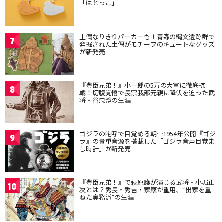
「はとっこ」
土偶なりきりパーカーも！青森の縄文遺跡群で
7
発掘された土偶がモチーフのキュートなグッズ
が新発売
『豊臣兄弟！』小一郎の5万の大軍に徹底抗
8
戦！切腹覚悟で長宗我部元親に降伏を迫った武
将・谷忠澄の生涯
ゴジラの咆哮で目覚める朝…1954年公開『ゴジ
9
ラ』の貴重音源を搭載した「ゴジラ音声目覚ま
し時計」が新発売
『豊臣兄弟！』で萩原護が演じる武将・小堀正
10
次とは？秀長・秀吉・家康が重用、“出家を重
ねた実務派”の生涯