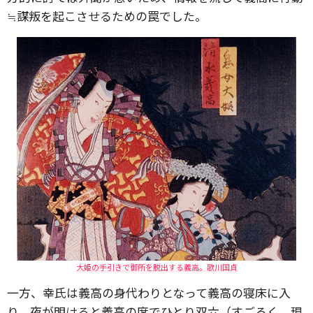
≒謀叛を起こさせるための罠でした。
大姫の手引きで御所を脱出する義高。歌川国貞
一方、幸氏は義高の身代わりとなって義高の寝床に入
り、夜が明けると義高の席でひとり双六（すごろく。現