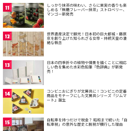
しっかり抹茶の味わい、さらに果実の香りも楽
11
しめる「無糖フレーバー抹茶」ストロベリー、
マンゴー新発売
世界遺産決定で脚光！日本初の巨大都城・藤原
12
京を創り上げた知られざる女帝・持統天皇の凄
絶な執念
日本の四季折々の植物や情景を描くことに相応
13
しい色を集めた水彩色鉛筆『色辞典』が新発
売！
コンビニおにぎりが文房具に！コンビニの定番
14
商品をモチーフにした文房具シリーズ『ジムマ
ート』誕生
自転車を持つだけで税金？ 昭和まで続いた「自
15
転車税」の意外な歴史と脱税が横行した理由