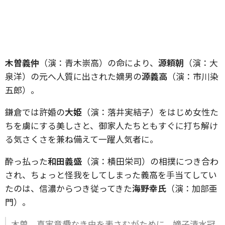
木曽義仲
（演：青木崇高）の命により、
源頼朝
（演：大
泉洋）の元へ人質に出された嫡男の
源義高
（演：市川染
五郎）。
鎌倉では許婚の
大姫
（演：落井実結子）をはじめ女性た
ちを虜にする美しさと、御家人たちともすぐに打ち解け
る気さくさを兼ね備えて一躍人気者に。
酔っ払った
和田義盛
（演：横田栄司）の相撲につき合わ
され、ちょっと怪我をしてしまった義高を手当てしてい
たのは、信濃からつき従ってきた
海野幸氏
（演：加部亜
門）。
木曽、真実意趣なき由を表さむがために、嫡子清水冠