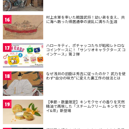
村上水軍を率いた戦国武将！幼い弟を支え、共
16
に海へ散った得居通幸の波乱に満ちた生涯
ハローキティ、ポチャッコたちが昭和レトロな
17
コインケースに！「サンリオキャラクターズ コ
インケース」第２弾
なぜ浅井の旧臣は秀吉に従ったのか？ 武力を使
18
わず“自分の味方”に変えた裏工作の技法とは
【季節・数量限定】キンモクセイの香りを天然
19
精油で再現した「スチームクリーム キンモクセ
イ&茶」新登場