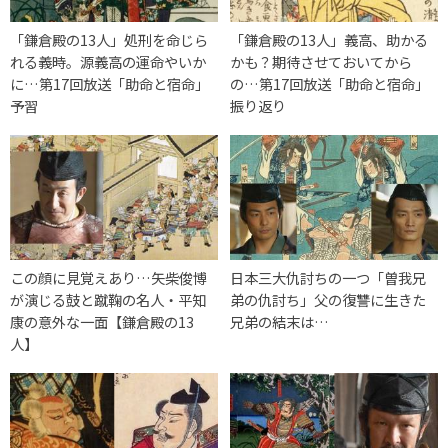
「鎌倉殿の13人」処刑を命じら
「鎌倉殿の13人」義高、助かる
れる義時。源義高の運命やいか
かも？期待させておいてから
に…第17回放送「助命と宿命」
の…第17回放送「助命と宿命」
予習
振り返り
この顔に見覚えあり…矢柴俊博
日本三大仇討ちの一つ「曽我兄
が演じる鼓と蹴鞠の名人・平知
弟の仇討ち」父の復讐に生きた
康の意外な一面【鎌倉殿の13
兄弟の結末は…
人】