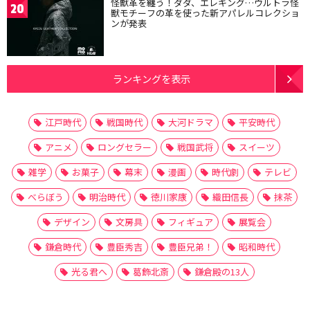
怪獣革を纏う！ダダ、エレキング…ウルトラ怪
20
獣モチーフの革を使った新アパレルコレクショ
ンが発表
ランキングを表示
江戸時代
戦国時代
大河ドラマ
平安時代
アニメ
ロングセラー
戦国武将
スイーツ
雑学
お菓子
幕末
漫画
時代劇
テレビ
べらぼう
明治時代
徳川家康
織田信長
抹茶
デザイン
文房具
フィギュア
展覧会
鎌倉時代
豊臣秀吉
豊臣兄弟！
昭和時代
光る君へ
葛飾北斎
鎌倉殿の13人