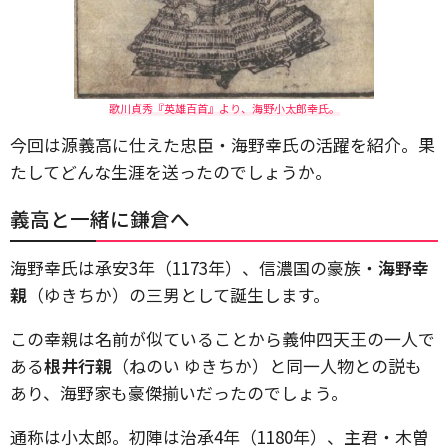
歌川貞秀『英雄百首』より、海野小太郎幸氏。
今回は源義高に仕えた忠臣・海野幸氏の活躍を紹介。果
たしてどんな生涯を送ったのでしょうか。
義高と一緒に鎌倉へ
海野幸氏は承安3年（1173年）、信濃国の豪族・
海野幸
親
（ゆきちか）の三男として誕生します。
この幸親は名前が似ていることから義仲四天王の一人で
ある
根井行親
（ねのい ゆきちか）と同一人物との説も
あり、海野家も豪傑揃いだったのでしょう。
通称は小太郎。初陣は治承4年（1180年）、主君・木曽