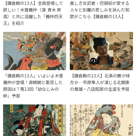
【鎌倉殿の13人】全員登場して
美しき女武者・巴御前が愛する
欲しい！木曽義仲（演: 青木 崇
人々と別離の悲しみを詠んだ和
高）と共に活躍した「義仲四天
歌がこちら【鎌倉殿の13人】
王」を紹介
「鎌倉殿の13人」いよいよ木曾
【鎌倉殿の13人】北条の敵か味
義仲が登場！源頼朝と衝突した
方か…市原隼人が演じる北関東
原因は？第13回「幼なじみの
の梟雄・八田知家の生涯を予習
絆」予習