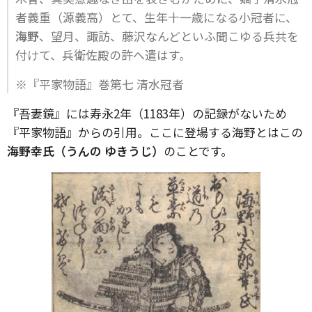
者義重（源義高）とて、生年十一歳になる小冠者に、
海野
、望月、諏訪、藤沢なんどといふ聞こゆる兵共を
付けて、兵衛佐殿の許へ遣はす。
※『平家物語』巻第七 清水冠者
『吾妻鏡』には寿永2年（1183年）の記録がないため
『平家物語』からの引用。ここに登場する海野とはこの
海野幸氏（うんの ゆきうじ）
のことです。