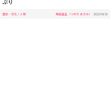
ぶり
歴史・文化
/
人物
角田晶生（つのだ あきお）
2022/04/20