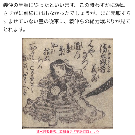
義仲の挙兵に従ったといいます。この時わずかに9歳。
さすがに前線には出なかったでしょうが、まだ元服すら
すませていない童の従軍に、義仲らの総力戦ぶりが見て
とれます。
清水冠者義高。歌川貞秀『英雄百首』より