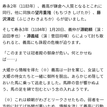
寿永2年（1183年）、義高が鎌倉へ人質となるとこれに
同行。他に同族の
望月重隆
（もちづき しげたか）、
藤
沢清近
（ふじさわ きよちか）らが従いました。
そして寿永3年（1184年）1月20日、義仲が
源範頼
（演：
迫田孝也）・
源義経
（演：菅田将暉）らによって討ち取
られると、義高にも誅殺の危機が迫ります。
「このままでは冠者殿の御身が危い。何とかせね
ば……」
大姫から情報を得た（※）義高は一計を案じ、女装して
大姫の侍女たちと一緒に御所を脱出。あらかじめ隠して
おいた馬に乗って逃走しました。馬蹄の音が響かぬよ
う、馬の足を綿で包むという念の入れようです。
（※）これは頼朝がわざとリークさせたもの。弱者を一
方的に討てば外聞が悪いため、情報を流して義高に行動