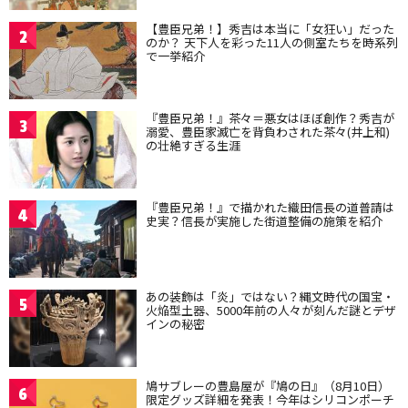
【豊臣兄弟！】秀吉は本当に「女狂い」だった
2
のか？ 天下人を彩った11人の側室たちを時系列
で一挙紹介
『豊臣兄弟！』茶々＝悪女はほぼ創作？秀吉が
3
溺愛、豊臣家滅亡を背負わされた茶々(井上和)
の壮絶すぎる生涯
『豊臣兄弟！』で描かれた織田信長の道普請は
4
史実？信長が実施した街道整備の施策を紹介
あの装飾は「炎」ではない？縄文時代の国宝・
5
火焔型土器、5000年前の人々が刻んだ謎とデザ
インの秘密
鳩サブレーの豊島屋が『鳩の日』（8月10日）
6
限定グッズ詳細を発表！今年はシリコンポーチ