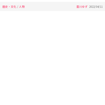
歴史・文化
/
人物
雲川ゆず
2022/04/11