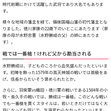
時代前期にかけて活躍した武将であり大名でもありま
す。
様々な地域の藩主を経て、備後国福山藩の初代藩主とな
りました。徳川家康の22歳下のいとこにあたります（家
康の母が水野忠重（水野勝成の父）の姉にあたりま
す）。
戦では一番槍！けれど父から勘当される
水野勝成は、子どものころから血気盛んだったといいま
す。初陣を飾った1579年の高天神城の戦いでは首級をあ
げ、信長からたいそう褒められたとか。
さらに、羽柴軍vs織田・徳川軍の戦いである1584年の小
牧・長久手の戦いでは、勝成は一番槍。このどんな戦い
でも一番槍を貫くスタイルは、若いときだけではなく大
将になっても同じで、生涯変わらなかったといいます。