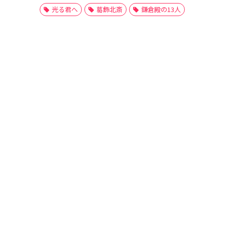
光る君へ
葛飾北斎
鎌倉殿の13人