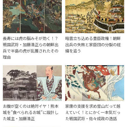
長寿には虎の脳みそが効く！？
暗雲立ち込める豊臣政権！朝鮮
戦国武将・加藤清正らの朝鮮出
出兵の失敗と家臣団の分裂の経
兵で半島の虎が乱獲されたその
緯を追う
理由
お腹が空くのは絶対イヤ！熊本
家康の支援を求め雪山だって越
城を”食べられるお城”に設計し
えていく！とにかく一本気だっ
た城主・加藤清正
た戦国武将・佐々成政の逸話