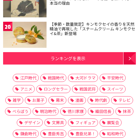
本当の理由
【季節・数量限定】キンモクセイの香りを天然
20
精油で再現した「スチームクリーム キンモクセ
イ&茶」新登場
ランキングを表示
江戸時代
戦国時代
大河ドラマ
平安時代
アニメ
ロングセラー
戦国武将
スイーツ
雑学
お菓子
幕末
漫画
時代劇
テレビ
べらぼう
明治時代
徳川家康
織田信長
抹茶
デザイン
文房具
フィギュア
展覧会
鎌倉時代
豊臣秀吉
豊臣兄弟！
昭和時代