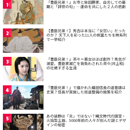
『豊臣兄弟！』お市と柴田勝家、自刃しての最
1
期と「辞世の句」…運命を共にした２人の悲劇
【豊臣兄弟！】秀吉は本当に「女狂い」だった
2
のか？ 天下人を彩った11人の側室たちを時系列
で一挙紹介
『豊臣兄弟！』茶々＝悪女はほぼ創作？秀吉が
3
溺愛、豊臣家滅亡を背負わされた茶々(井上和)
の壮絶すぎる生涯
『豊臣兄弟！』で描かれた織田信長の道普請は
4
史実？信長が実施した街道整備の施策を紹介
あの装飾は「炎」ではない？縄文時代の国宝・
5
火焔型土器、5000年前の人々が刻んだ謎とデザ
インの秘密