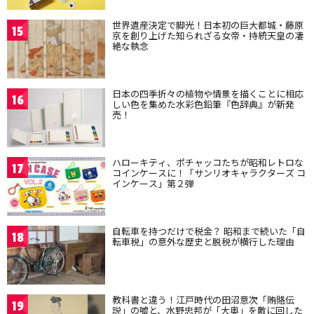
世界遺産決定で脚光！日本初の巨大都城・藤原
15
京を創り上げた知られざる女帝・持統天皇の凄
絶な執念
日本の四季折々の植物や情景を描くことに相応
16
しい色を集めた水彩色鉛筆『色辞典』が新発
売！
ハローキティ、ポチャッコたちが昭和レトロな
17
コインケースに！「サンリオキャラクターズ コ
インケース」第２弾
自転車を持つだけで税金？ 昭和まで続いた「自
18
転車税」の意外な歴史と脱税が横行した理由
教科書と違う！江戸時代の田沼意次「賄賂伝
19
説」の嘘と、水野忠邦が「大奥」を敵に回した