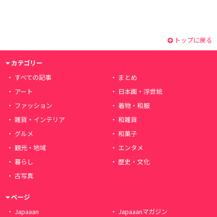
トップに戻る
カテゴリー
すべての記事
まとめ
アート
日本画・浮世絵
ファッション
着物・和服
雑貨・インテリア
和雑貨
グルメ
和菓子
観光・地域
エンタメ
暮らし
歴史・文化
古写真
ページ
Japaaan
Japaaanマガジン