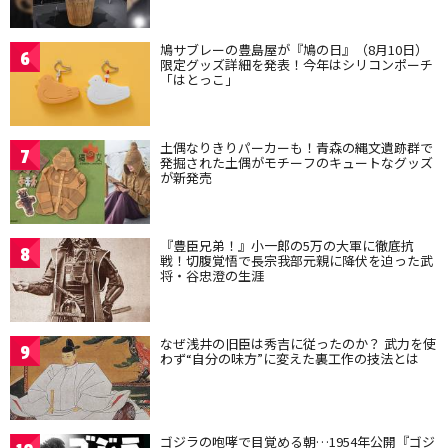
鳩サブレーの豊島屋が『鳩の日』（8月10日）
6
限定グッズ詳細を発表！今年はシリコンポーチ
「はとっこ」
土偶なりきりパーカーも！青森の縄文遺跡群で
7
発掘された土偶がモチーフのキュートなグッズ
が新発売
『豊臣兄弟！』小一郎の5万の大軍に徹底抗
8
戦！切腹覚悟で長宗我部元親に降伏を迫った武
将・谷忠澄の生涯
なぜ浅井の旧臣は秀吉に従ったのか？ 武力を使
9
わず“自分の味方”に変えた裏工作の技法とは
ゴジラの咆哮で目覚める朝…1954年公開『ゴジ