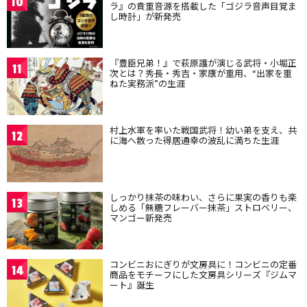
10
ラ』の貴重音源を搭載した「ゴジラ音声目覚ま
し時計」が新発売
『豊臣兄弟！』で萩原護が演じる武将・小堀正
11
次とは？秀長・秀吉・家康が重用、“出家を重
ねた実務派”の生涯
村上水軍を率いた戦国武将！幼い弟を支え、共
12
に海へ散った得居通幸の波乱に満ちた生涯
しっかり抹茶の味わい、さらに果実の香りも楽
13
しめる「無糖フレーバー抹茶」ストロベリー、
マンゴー新発売
コンビニおにぎりが文房具に！コンビニの定番
14
商品をモチーフにした文房具シリーズ『ジムマ
ート』誕生