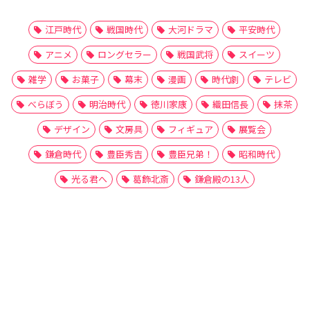
江戸時代
戦国時代
大河ドラマ
平安時代
アニメ
ロングセラー
戦国武将
スイーツ
雑学
お菓子
幕末
漫画
時代劇
テレビ
べらぼう
明治時代
徳川家康
織田信長
抹茶
デザイン
文房具
フィギュア
展覧会
鎌倉時代
豊臣秀吉
豊臣兄弟！
昭和時代
光る君へ
葛飾北斎
鎌倉殿の13人