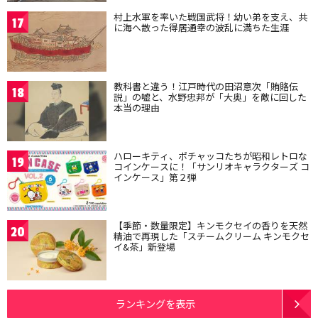
村上水軍を率いた戦国武将！幼い弟を支え、共
17
に海へ散った得居通幸の波乱に満ちた生涯
教科書と違う！江戸時代の田沼意次「賄賂伝
18
説」の嘘と、水野忠邦が「大奥」を敵に回した
本当の理由
ハローキティ、ポチャッコたちが昭和レトロな
19
コインケースに！「サンリオキャラクターズ コ
インケース」第２弾
【季節・数量限定】キンモクセイの香りを天然
20
精油で再現した「スチームクリーム キンモクセ
イ&茶」新登場
ランキングを表示