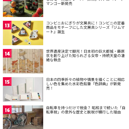
マンゴー新発売
コンビニおにぎりが文房具に！コンビニの定番
13
商品をモチーフにした文房具シリーズ『ジムマ
ート』誕生
世界遺産決定で脚光！日本初の巨大都城・藤原
14
京を創り上げた知られざる女帝・持統天皇の凄
絶な執念
日本の四季折々の植物や情景を描くことに相応
15
しい色を集めた水彩色鉛筆『色辞典』が新発
売！
自転車を持つだけで税金？ 昭和まで続いた「自
16
転車税」の意外な歴史と脱税が横行した理由