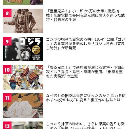
『豊臣兄弟！』小一郎の5万の大軍に徹底抗
8
戦！切腹覚悟で長宗我部元親に降伏を迫った武
将・谷忠澄の生涯
ゴジラの咆哮で目覚める朝…1954年公開『ゴジ
9
ラ』の貴重音源を搭載した「ゴジラ音声目覚ま
し時計」が新発売
『豊臣兄弟！』で萩原護が演じる武将・小堀正
10
次とは？秀長・秀吉・家康が重用、“出家を重
ねた実務派”の生涯
なぜ浅井の旧臣は秀吉に従ったのか？ 武力を使
11
わず“自分の味方”に変えた裏工作の技法とは
しっかり抹茶の味わい、さらに果実の香りも楽
12
しめる「無糖フレーバー抹茶」ストロベリー、