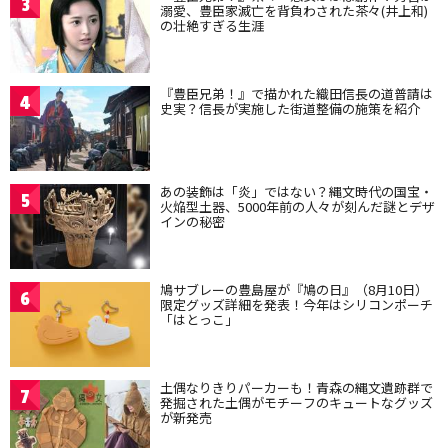
3
溺愛、豊臣家滅亡を背負わされた茶々(井上和)
の壮絶すぎる生涯
『豊臣兄弟！』で描かれた織田信長の道普請は
4
史実？信長が実施した街道整備の施策を紹介
あの装飾は「炎」ではない？縄文時代の国宝・
5
火焔型土器、5000年前の人々が刻んだ謎とデザ
インの秘密
鳩サブレーの豊島屋が『鳩の日』（8月10日）
6
限定グッズ詳細を発表！今年はシリコンポーチ
「はとっこ」
土偶なりきりパーカーも！青森の縄文遺跡群で
7
発掘された土偶がモチーフのキュートなグッズ
が新発売