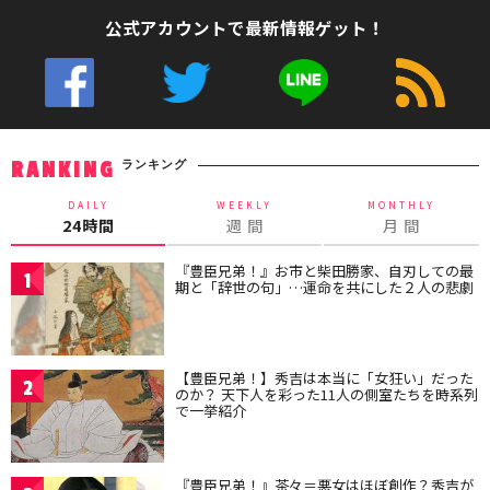
公式アカウントで最新情報ゲット！
ランキング
RANKING
DAILY
WEEKLY
MONTHLY
24時間
週 間
月 間
『豊臣兄弟！』お市と柴田勝家、自刃しての最
1
期と「辞世の句」…運命を共にした２人の悲劇
【豊臣兄弟！】秀吉は本当に「女狂い」だった
2
のか？ 天下人を彩った11人の側室たちを時系列
で一挙紹介
『豊臣兄弟！』茶々＝悪女はほぼ創作？秀吉が