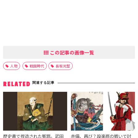
この記事の画像一覧
人物
戦国時代
長坂光堅
関連する記事
RELATED
歴史書で捏造された冤罪。武田
赤備、再び？設楽原の戦いで討