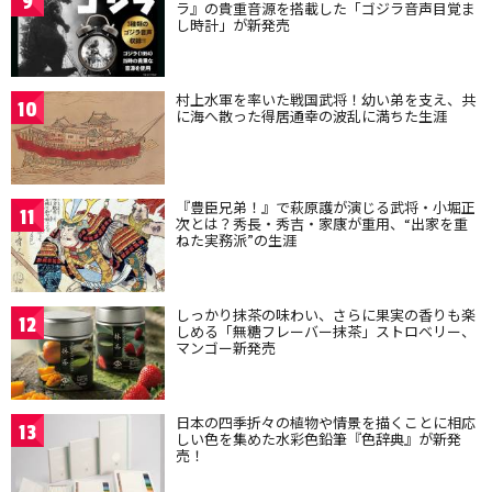
9
ラ』の貴重音源を搭載した「ゴジラ音声目覚ま
し時計」が新発売
村上水軍を率いた戦国武将！幼い弟を支え、共
10
に海へ散った得居通幸の波乱に満ちた生涯
『豊臣兄弟！』で萩原護が演じる武将・小堀正
11
次とは？秀長・秀吉・家康が重用、“出家を重
ねた実務派”の生涯
しっかり抹茶の味わい、さらに果実の香りも楽
12
しめる「無糖フレーバー抹茶」ストロベリー、
マンゴー新発売
日本の四季折々の植物や情景を描くことに相応
13
しい色を集めた水彩色鉛筆『色辞典』が新発
売！