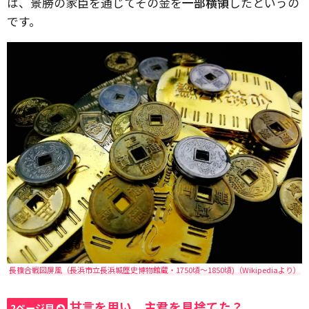
は、景勝の家臣を通じてその金を
一部横領
したというの
です。
長篠合戦図屏風（長浜市立長浜城歴史博物館蔵・1750頃～1850頃)（Wikipediaより）
甘言を用い、主君を見捨てた？
2ページ目