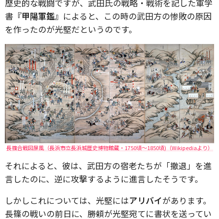
歴史的な戦闘ですが、武田氏の戦略・戦術を記した軍学
書
『甲陽軍鑑』
によると、この時の武田方の惨敗の原因
を作ったのが光堅だというのです。
長篠合戦図屏風（長浜市立長浜城歴史博物館蔵・1750頃～1850頃)（Wikipediaより）
それによると、彼は、武田方の宿老たちが「撤退」を進
言したのに、逆に攻撃するように進言したそうです。
しかしこれについては、光堅には
アリバイ
があります。
長篠の戦いの前日に、勝頼が光堅宛てに書状を送ってい