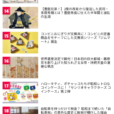
【豊臣兄弟！】2度の改易から復活した武将・
14
多賀秀種とは？豊臣秀長に仕えた半年間と波乱
の生涯
コンビニおにぎりが文房具に！コンビニの定番
15
商品をモチーフにした文房具シリーズ『ジムマ
ート』誕生
世界遺産決定で脚光！日本初の巨大都城・藤原
16
京を創り上げた知られざる女帝・持統天皇の凄
絶な執念
ハローキティ、ポチャッコたちが昭和レトロな
17
コインケースに！「サンリオキャラクターズ コ
インケース」第２弾
自転車を持つだけで税金？ 昭和まで続いた「自
18
転車税」の意外な歴史と脱税が横行した理由