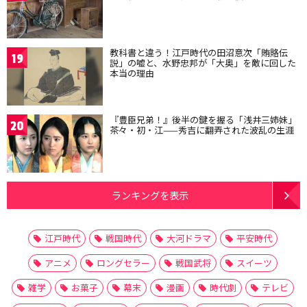
教科書と違う！江戸時代の田沼意次「賄賂伝
19
説」の嘘と、水野忠邦が「大奥」を敵に回した
本当の理由
『豊臣兄弟！』後半の鍵を握る「浅井三姉妹」
20
茶々・初・江——秀吉に翻弄された波乱の生涯
ランキングを表示
江戸時代
戦国時代
大河ドラマ
平安時代
アニメ
ロングセラー
戦国武将
スイーツ
雑学
お菓子
幕末
漫画
時代劇
テレビ