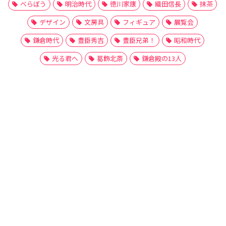
べらぼう
明治時代
徳川家康
織田信長
抹茶
デザイン
文房具
フィギュア
展覧会
鎌倉時代
豊臣秀吉
豊臣兄弟！
昭和時代
光る君へ
葛飾北斎
鎌倉殿の13人