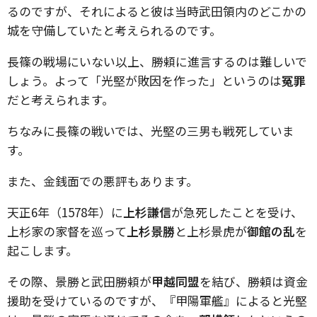
るのですが、それによると彼は当時武田領内のどこかの
城を守備していたと考えられるのです。
長篠の戦場にいない以上、勝頼に進言するのは難しいで
しょう。よって「光堅が敗因を作った」というのは
冤罪
だと考えられます。
ちなみに長篠の戦いでは、光堅の三男も戦死していま
す。
また、金銭面での悪評もあります。
天正6年（1578年）に
上杉謙信
が急死したことを受け、
上杉家の家督を巡って
上杉景勝
と上杉景虎が
御館の乱
を
起こします。
その際、景勝と武田勝頼が
甲越同盟
を結び、勝頼は資金
援助を受けているのですが、『甲陽軍艦』によると光堅