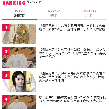
ランキング
RANKING
DAILY
WEEKLY
MONTHLY
24時間
週 間
月 間
『豊臣兄弟！』お市と柴田勝家、自刃しての最
1
期と「辞世の句」…運命を共にした２人の悲劇
【豊臣兄弟！】秀吉は本当に「女狂い」だった
2
のか？ 天下人を彩った11人の側室たちを時系列
で一挙紹介
『豊臣兄弟！』茶々＝悪女はほぼ創作？秀吉が
3
溺愛、豊臣家滅亡を背負わされた茶々(井上和)
の壮絶すぎる生涯
なぜ浅井の旧臣は秀吉に従ったのか？ 武力を使
4
わず“自分の味方”に変えた裏工作の技法とは