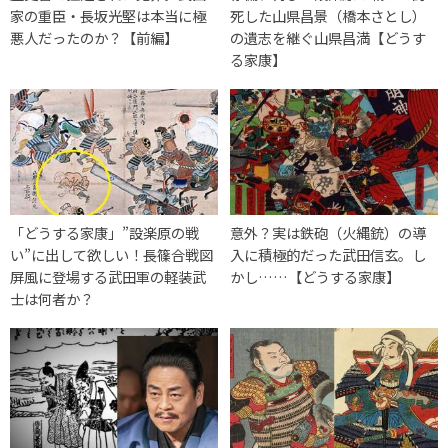
家の重臣・長坂光堅は本当に極
死した山県昌景（橋本さとし）
悪人だったのか？【前編】
の遺志を継ぐ山県昌満【どうす
る家康】
「どうする家康」”設楽原の戦
意外？実は鉄砲（火縄銃）の導
い”に出して欲しい！長篠合戦図
入に積極的だった武田信玄。し
屏風に登場する武田軍の軽装武
かし……【どうする家康】
士は何者か？