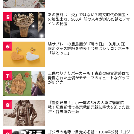
あの装飾は「炎」ではない？縄文時代の国宝・
5
火焔型土器、5000年前の人々が刻んだ謎とデザ
インの秘密
鳩サブレーの豊島屋が『鳩の日』（8月10日）
6
限定グッズ詳細を発表！今年はシリコンポーチ
「はとっこ」
土偶なりきりパーカーも！青森の縄文遺跡群で
7
発掘された土偶がモチーフのキュートなグッズ
が新発売
『豊臣兄弟！』小一郎の5万の大軍に徹底抗
8
戦！切腹覚悟で長宗我部元親に降伏を迫った武
将・谷忠澄の生涯
ゴジラの咆哮で目覚める朝…1954年公開『ゴジ