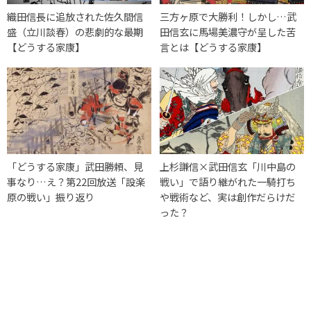
織田信長に追放された佐久間信
三方ヶ原で大勝利！しかし…武
盛（立川談春）の悲劇的な最期
田信玄に馬場美濃守が呈した苦
【どうする家康】
言とは【どうする家康】
「どうする家康」武田勝頼、見
上杉謙信×武田信玄「川中島の
事なり…え？第22回放送「設楽
戦い」で語り継がれた一騎打ち
原の戦い」振り返り
や戦術など、実は創作だらけだ
った？