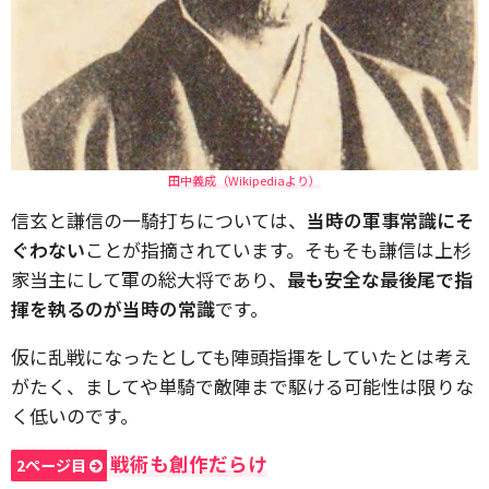
田中義成（Wikipediaより）
信玄と謙信の一騎打ちについては、
当時の軍事常識にそ
ぐわない
ことが指摘されています。そもそも謙信は上杉
家当主にして軍の総大将であり、
最も安全な最後尾で指
揮を執るのが当時の常識
です。
仮に乱戦になったとしても陣頭指揮をしていたとは考え
がたく、ましてや単騎で敵陣まで駆ける可能性は限りな
く低いのです。
戦術も創作だらけ
2ページ目