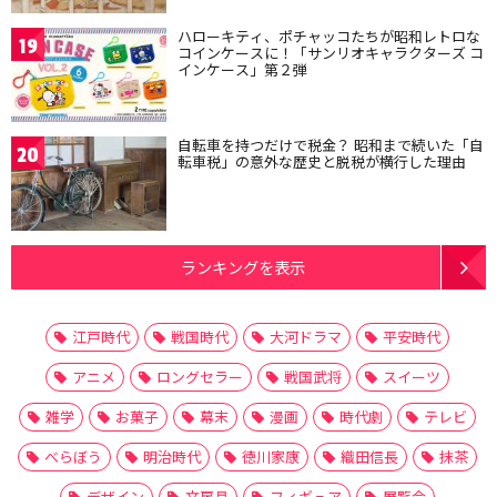
ハローキティ、ポチャッコたちが昭和レトロな
19
コインケースに！「サンリオキャラクターズ コ
インケース」第２弾
自転車を持つだけで税金？ 昭和まで続いた「自
20
転車税」の意外な歴史と脱税が横行した理由
ランキングを表示
江戸時代
戦国時代
大河ドラマ
平安時代
アニメ
ロングセラー
戦国武将
スイーツ
雑学
お菓子
幕末
漫画
時代劇
テレビ
べらぼう
明治時代
徳川家康
織田信長
抹茶
デザイン
文房具
フィギュア
展覧会