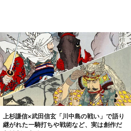
上杉謙信×武田信玄「川中島の戦い」で語り
継がれた一騎打ちや戦術など、実は創作だ