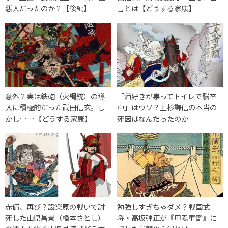
悪人だったのか？【後編】
言とは【どうする家康】
意外？実は鉄砲（火縄銃）の導
「酒好きが祟ってトイレで脳卒
入に積極的だった武田信玄。し
中」はウソ？上杉謙信の本当の
かし……【どうする家康】
死因はなんだったのか
赤備、再び？設楽原の戦いで討
勉強しすぎちゃダメ？戦国武
死した山県昌景（橋本さとし）
将・高坂弾正が『甲陽軍鑑』に