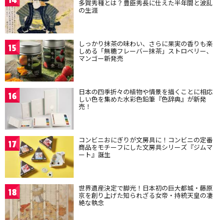
14
多賀秀種とは？豊臣秀長に仕えた半年間と波乱
の生涯
しっかり抹茶の味わい、さらに果実の香りも楽
15
しめる「無糖フレーバー抹茶」ストロベリー、
マンゴー新発売
日本の四季折々の植物や情景を描くことに相応
16
しい色を集めた水彩色鉛筆『色辞典』が新発
売！
コンビニおにぎりが文房具に！コンビニの定番
17
商品をモチーフにした文房具シリーズ『ジムマ
ート』誕生
世界遺産決定で脚光！日本初の巨大都城・藤原
18
京を創り上げた知られざる女帝・持統天皇の凄
絶な執念