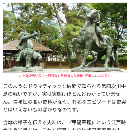
川中島の戦いの「一騎打ち」を再現した銅像（Wikipediaより）
このようなドラマティックな展開で知られる第四次川中
島の戦いですが、実は実態はほとんどわかっていませ
ん。信頼性の高い史料がなく、有名なエピソードは史実
とはいえないものばかりなのです。
合戦の様子を伝える史料は、
『甲陽軍鑑』
という江戸時
代の兵学書だけ。これを編纂したのは武田家家臣の末