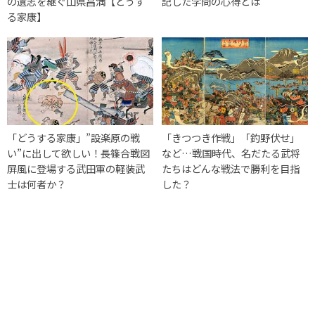
の遺志を継ぐ山県昌満【どうす
記した学問の心得とは
る家康】
「どうする家康」”設楽原の戦
「きつつき作戦」「釣野伏せ」
い”に出して欲しい！長篠合戦図
など…戦国時代、名だたる武将
屏風に登場する武田軍の軽装武
たちはどんな戦法で勝利を目指
士は何者か？
した？