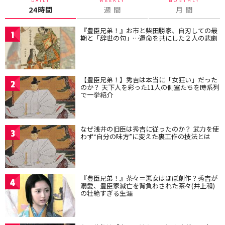
DAILY
WEEKLY
MONTHLY
24時間
週 間
月 間
『豊臣兄弟！』お市と柴田勝家、自刃しての最
1
期と「辞世の句」…運命を共にした２人の悲劇
【豊臣兄弟！】秀吉は本当に「女狂い」だった
2
のか？ 天下人を彩った11人の側室たちを時系列
で一挙紹介
なぜ浅井の旧臣は秀吉に従ったのか？ 武力を使
3
わず“自分の味方”に変えた裏工作の技法とは
『豊臣兄弟！』茶々＝悪女はほぼ創作？秀吉が
4
溺愛、豊臣家滅亡を背負わされた茶々(井上和)
の壮絶すぎる生涯