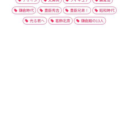
鎌倉時代
豊臣秀吉
豊臣兄弟！
昭和時代
光る君へ
葛飾北斎
鎌倉殿の13人