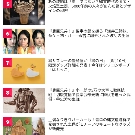
あの装飾は「炎」ではない？縄文時代の国宝・
5
火焔型土器、5000年前の人々が刻んだ謎とデザ
インの秘密
『豊臣兄弟！』後半の鍵を握る「浅井三姉妹」
6
茶々・初・江——秀吉に翻弄された波乱の生涯
鳩サブレーの豊島屋が『鳩の日』（8月10日）
7
限定グッズ詳細を発表！今年はシリコンポーチ
「はとっこ」
『豊臣兄弟！』小一郎の5万の大軍に徹底抗
8
戦！切腹覚悟で長宗我部元親に降伏を迫った武
将・谷忠澄の生涯
土偶なりきりパーカーも！青森の縄文遺跡群で
9
発掘された土偶がモチーフのキュートなグッズ
が新発売