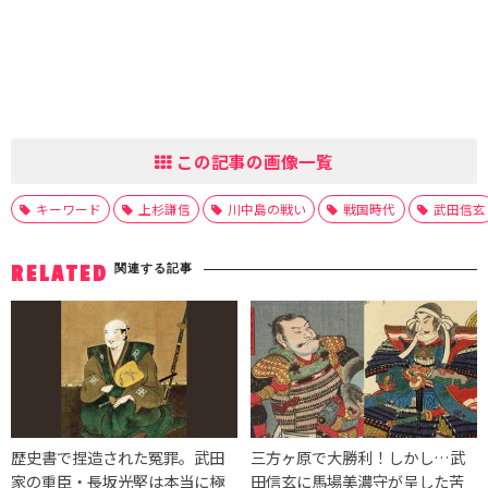
この記事の画像一覧
キーワード
上杉謙信
川中島の戦い
戦国時代
武田信玄
関連する記事
RELATED
歴史書で捏造された冤罪。武田
三方ヶ原で大勝利！しかし…武
家の重臣・長坂光堅は本当に極
田信玄に馬場美濃守が呈した苦