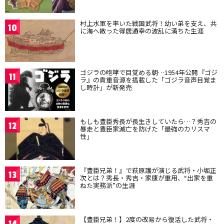
村上水軍を率いた戦国武将！幼い弟を支え、共
10
に海へ散った得居通幸の波乱に満ちた生涯
ゴジラの咆哮で目覚める朝…1954年公開『ゴジ
11
ラ』の貴重音源を搭載した「ゴジラ音声目覚ま
し時計」が新発売
もしも豊臣秀長が長生きしていたら…？秀吉の
12
暴走と豊臣家滅亡を防げた「最強のカリスマ
性」
『豊臣兄弟！』で萩原護が演じる武将・小堀正
13
次とは？秀長・秀吉・家康が重用、“出家を重
ねた実務派”の生涯
【豊臣兄弟！】2度の改易から復活した武将・