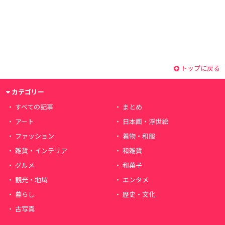
トップに戻る
カテゴリー
すべての記事
まとめ
アート
日本画・浮世絵
ファッション
着物・和服
雑貨・インテリア
和雑貨
グルメ
和菓子
観光・地域
エンタメ
暮らし
歴史・文化
古写真