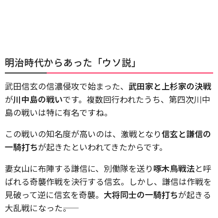
明治時代からあった「ウソ説」
武田信玄の信濃侵攻で始まった、
武田家と上杉家の決戦
が
川中島の戦い
です。複数回行われたうち、第四次川中
島の戦いは特に有名ですね。
この戦いの知名度が高いのは、激戦となり
信玄と謙信の
一騎打ち
が起きたといわれてきたからです。
妻女山に布陣する謙信に、別働隊を送り
啄木鳥戦法
と呼
ばれる奇襲作戦を決行する信玄。しかし、謙信は作戦を
見破って逆に信玄を奇襲。
大将同士の一騎打ち
が起きる
大乱戦になった――。