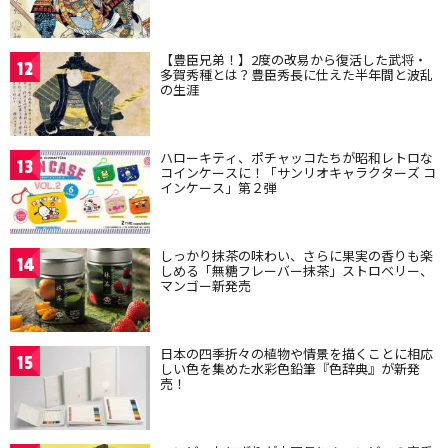
【豊臣兄弟！】2度の改易から復活した武将・
12
多賀秀種とは？豊臣秀長に仕えた半年間と波乱
の生涯
ハローキティ、ポチャッコたちが昭和レトロな
13
コインケースに！「サンリオキャラクターズ コ
インケース」第２弾
しっかり抹茶の味わい、さらに果実の香りも楽
14
しめる「無糖フレーバー抹茶」ストロベリー、
マンゴー新発売
日本の四季折々の植物や情景を描くことに相応
15
しい色を集めた水彩色鉛筆『色辞典』が新発
売！