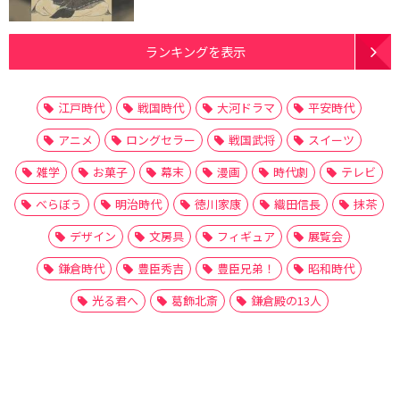
ランキングを表示
江戸時代
戦国時代
大河ドラマ
平安時代
アニメ
ロングセラー
戦国武将
スイーツ
雑学
お菓子
幕末
漫画
時代劇
テレビ
べらぼう
明治時代
徳川家康
織田信長
抹茶
デザイン
文房具
フィギュア
展覧会
鎌倉時代
豊臣秀吉
豊臣兄弟！
昭和時代
光る君へ
葛飾北斎
鎌倉殿の13人