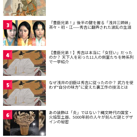
『豊臣兄弟！』後半の鍵を握る「浅井三姉妹」
3
茶々・初・江——秀吉に翻弄された波乱の生涯
【豊臣兄弟！】秀吉は本当に「女狂い」だった
4
のか？ 天下人を彩った11人の側室たちを時系列
で一挙紹介
なぜ浅井の旧臣は秀吉に従ったのか？ 武力を使
5
わず“自分の味方”に変えた裏工作の技法とは
あの装飾は「炎」ではない？縄文時代の国宝・
6
火焔型土器、5000年前の人々が刻んだ謎とデザ
インの秘密