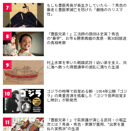
もしも豊臣秀長が長生きしていたら…？秀吉の
7
暴走と豊臣家滅亡を防げた「最強のカリスマ
性」
『豊臣兄弟！』三法師の誘拐は史実？秀吉
8
の“暴挙”、お市＆勝家再婚の真意…第30回放送
の真相考察
村上水軍を率いた戦国武将！幼い弟を支え、共
9
に海へ散った得居通幸の波乱に満ちた生涯
ゴジラの咆哮で目覚める朝…1954年公開『ゴジ
10
ラ』の貴重音源を搭載した「ゴジラ音声目覚ま
し時計」が新発売
『豊臣兄弟！』で萩原護が演じる武将・小堀正
11
次とは？秀長・秀吉・家康が重用、“出家を重
ねた実務派”の生涯