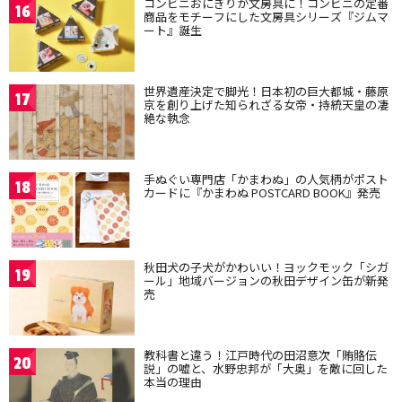
コンビニおにぎりが文房具に！コンビニの定番
16
商品をモチーフにした文房具シリーズ『ジムマ
ート』誕生
世界遺産決定で脚光！日本初の巨大都城・藤原
17
京を創り上げた知られざる女帝・持統天皇の凄
絶な執念
手ぬぐい専門店「かまわぬ」の人気柄がポスト
18
カードに『かまわぬ POSTCARD BOOK』発売
秋田犬の子犬がかわいい！ヨックモック「シガ
19
ール」地域バージョンの秋田デザイン缶が新発
売
教科書と違う！江戸時代の田沼意次「賄賂伝
20
説」の嘘と、水野忠邦が「大奥」を敵に回した
本当の理由