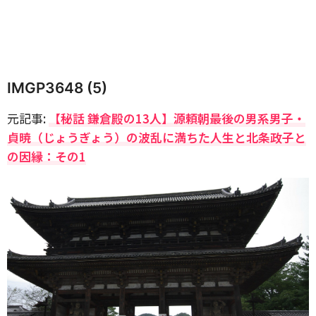
IMGP3648 (5)
元記事:
【秘話 鎌倉殿の13人】源頼朝最後の男系男子・
貞暁（じょうぎょう）の波乱に満ちた人生と北条政子と
の因縁：その1