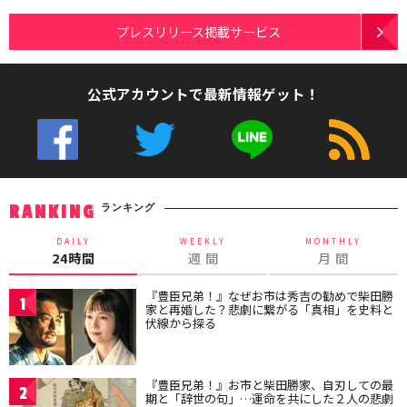
プレスリリース掲載サービス
公式アカウントで最新情報ゲット！
ランキング
RANKING
DAILY
WEEKLY
MONTHLY
24時間
週 間
月 間
『豊臣兄弟！』なぜお市は秀吉の勧めで柴田勝
1
家と再婚した？悲劇に繋がる「真相」を史料と
伏線から探る
『豊臣兄弟！』お市と柴田勝家、自刃しての最
2
期と「辞世の句」…運命を共にした２人の悲劇