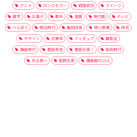
アニメ
ロングセラー
戦国武将
スイーツ
雑学
お菓子
幕末
漫画
時代劇
テレビ
べらぼう
明治時代
織田信長
徳川家康
抹茶
デザイン
文房具
フィギュア
展覧会
鎌倉時代
豊臣秀吉
豊臣兄弟！
昭和時代
光る君へ
葛飾北斎
鎌倉殿の13人