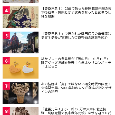
【豊臣兄弟！】22歳で散った長宗我部元親の天
4
才後継者・信親とは？武勇を奮った若武者の壮
絶な最期
『豊臣兄弟！』で描かれた織田信長の道普請は
5
史実？信長が実施した街道整備の施策を紹介
鳩サブレーの豊島屋が『鳩の日』（8月10日）
6
限定グッズ詳細を発表！今年はシリコンポーチ
「はとっこ」
あの装飾は「炎」ではない？縄文時代の国宝・
7
火焔型土器、5000年前の人々が刻んだ謎とデザ
インの秘密
『豊臣兄弟！』小一郎の5万の大軍に徹底抗
8
戦！切腹覚悟で長宗我部元親に降伏を迫った武