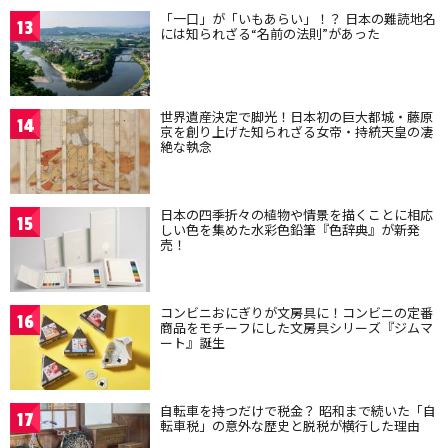
「一口」が「いもあらい」！？ 日本の難読地名
13
には知られざる“名前の法則”があった
世界遺産決定で脚光！日本初の巨大都城・藤原
14
京を創り上げた知られざる女帝・持統天皇の凄
絶な執念
日本の四季折々の植物や情景を描くことに相応
15
しい色を集めた水彩色鉛筆『色辞典』が新発
売！
コンビニおにぎりが文房具に！コンビニの定番
16
商品をモチーフにした文房具シリーズ『ジムマ
ート』誕生
自転車を持つだけで税金？ 昭和まで続いた「自
17
転車税」の意外な歴史と脱税が横行した理由