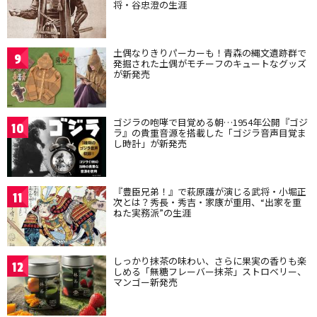
将・谷忠澄の生涯
土偶なりきりパーカーも！青森の縄文遺跡群で
9
発掘された土偶がモチーフのキュートなグッズ
が新発売
ゴジラの咆哮で目覚める朝…1954年公開『ゴジ
10
ラ』の貴重音源を搭載した「ゴジラ音声目覚ま
し時計」が新発売
『豊臣兄弟！』で萩原護が演じる武将・小堀正
11
次とは？秀長・秀吉・家康が重用、“出家を重
ねた実務派”の生涯
しっかり抹茶の味わい、さらに果実の香りも楽
12
しめる「無糖フレーバー抹茶」ストロベリー、
マンゴー新発売