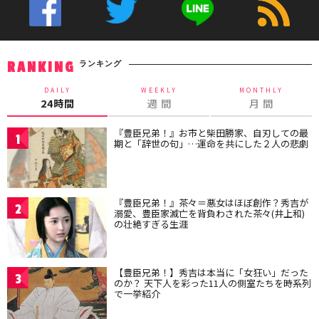
ランキング
RANKING
DAILY
WEEKLY
MONTHLY
24時間
週 間
月 間
『豊臣兄弟！』お市と柴田勝家、自刃しての最
1
期と「辞世の句」…運命を共にした２人の悲劇
『豊臣兄弟！』茶々＝悪女はほぼ創作？秀吉が
2
溺愛、豊臣家滅亡を背負わされた茶々(井上和)
の壮絶すぎる生涯
【豊臣兄弟！】秀吉は本当に「女狂い」だった
3
のか？ 天下人を彩った11人の側室たちを時系列
で一挙紹介