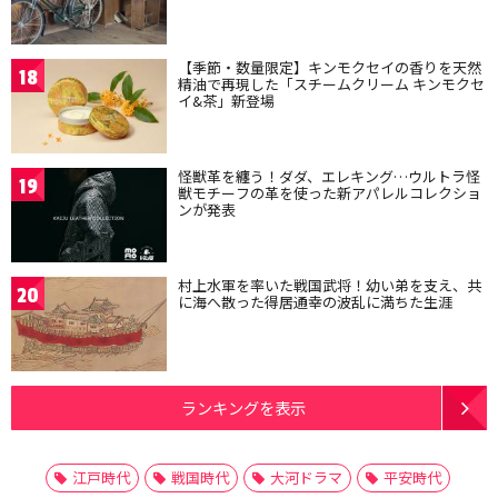
【季節・数量限定】キンモクセイの香りを天然
18
精油で再現した「スチームクリーム キンモクセ
イ&茶」新登場
怪獣革を纏う！ダダ、エレキング…ウルトラ怪
19
獣モチーフの革を使った新アパレルコレクショ
ンが発表
村上水軍を率いた戦国武将！幼い弟を支え、共
20
に海へ散った得居通幸の波乱に満ちた生涯
ランキングを表示
江戸時代
戦国時代
大河ドラマ
平安時代