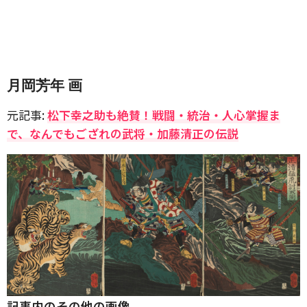
月岡芳年 画
元記事:
松下幸之助も絶賛！戦闘・統治・人心掌握ま
で、なんでもござれの武将・加藤清正の伝説
記事内のその他の画像