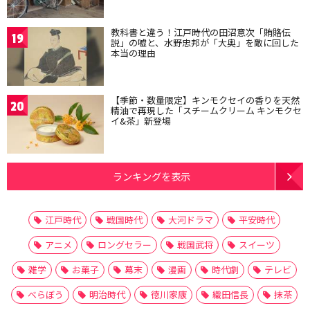
教科書と違う！江戸時代の田沼意次「賄賂伝
19
説」の嘘と、水野忠邦が「大奥」を敵に回した
本当の理由
【季節・数量限定】キンモクセイの香りを天然
20
精油で再現した「スチームクリーム キンモクセ
イ&茶」新登場
ランキングを表示
江戸時代
戦国時代
大河ドラマ
平安時代
アニメ
ロングセラー
戦国武将
スイーツ
雑学
お菓子
幕末
漫画
時代劇
テレビ
べらぼう
明治時代
徳川家康
織田信長
抹茶