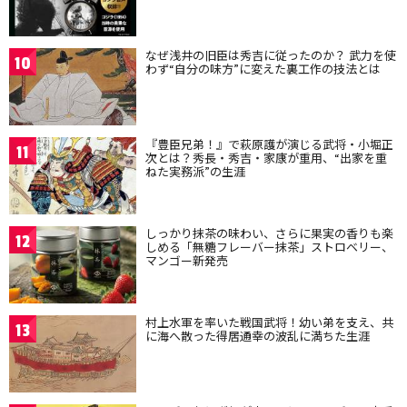
なぜ浅井の旧臣は秀吉に従ったのか？ 武力を使
10
わず“自分の味方”に変えた裏工作の技法とは
『豊臣兄弟！』で萩原護が演じる武将・小堀正
11
次とは？秀長・秀吉・家康が重用、“出家を重
ねた実務派”の生涯
しっかり抹茶の味わい、さらに果実の香りも楽
12
しめる「無糖フレーバー抹茶」ストロベリー、
マンゴー新発売
村上水軍を率いた戦国武将！幼い弟を支え、共
13
に海へ散った得居通幸の波乱に満ちた生涯