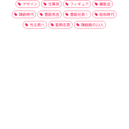
デザイン
文房具
フィギュア
展覧会
鎌倉時代
豊臣秀吉
豊臣兄弟！
昭和時代
光る君へ
葛飾北斎
鎌倉殿の13人