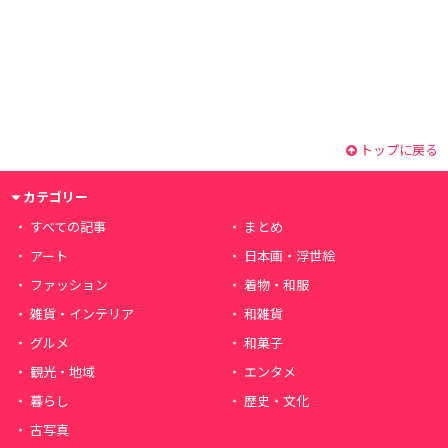
トップに戻る
カテゴリー
すべての記事
まとめ
アート
日本画・浮世絵
ファッション
着物・和服
雑貨・インテリア
和雑貨
グルメ
和菓子
観光・地域
エンタメ
暮らし
歴史・文化
古写真