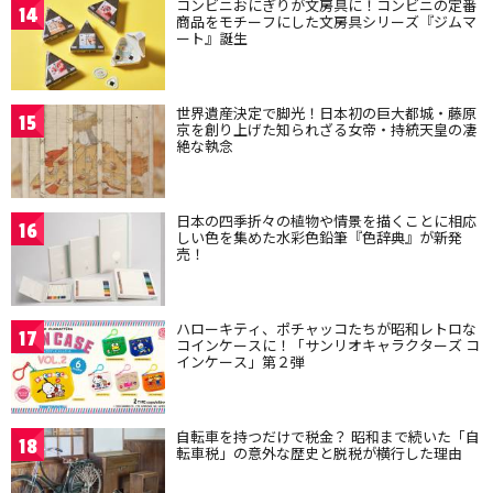
コンビニおにぎりが文房具に！コンビニの定番
14
商品をモチーフにした文房具シリーズ『ジムマ
ート』誕生
世界遺産決定で脚光！日本初の巨大都城・藤原
15
京を創り上げた知られざる女帝・持統天皇の凄
絶な執念
日本の四季折々の植物や情景を描くことに相応
16
しい色を集めた水彩色鉛筆『色辞典』が新発
売！
ハローキティ、ポチャッコたちが昭和レトロな
17
コインケースに！「サンリオキャラクターズ コ
インケース」第２弾
自転車を持つだけで税金？ 昭和まで続いた「自
18
転車税」の意外な歴史と脱税が横行した理由