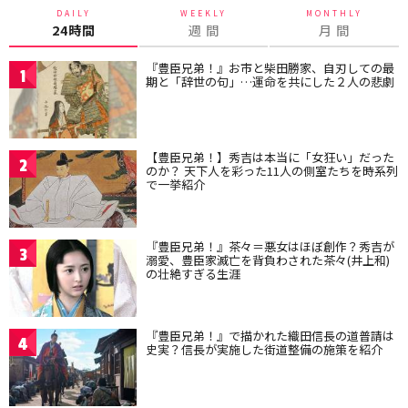
DAILY
WEEKLY
MONTHLY
24時間
週 間
月 間
『豊臣兄弟！』お市と柴田勝家、自刃しての最
1
期と「辞世の句」…運命を共にした２人の悲劇
【豊臣兄弟！】秀吉は本当に「女狂い」だった
2
のか？ 天下人を彩った11人の側室たちを時系列
で一挙紹介
『豊臣兄弟！』茶々＝悪女はほぼ創作？秀吉が
3
溺愛、豊臣家滅亡を背負わされた茶々(井上和)
の壮絶すぎる生涯
『豊臣兄弟！』で描かれた織田信長の道普請は
4
史実？信長が実施した街道整備の施策を紹介