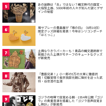
あの装飾は「炎」ではない？縄文時代の国宝・
5
火焔型土器、5000年前の人々が刻んだ謎とデザ
インの秘密
鳩サブレーの豊島屋が『鳩の日』（8月10日）
6
限定グッズ詳細を発表！今年はシリコンポーチ
「はとっこ」
土偶なりきりパーカーも！青森の縄文遺跡群で
7
発掘された土偶がモチーフのキュートなグッズ
が新発売
『豊臣兄弟！』小一郎の5万の大軍に徹底抗
8
戦！切腹覚悟で長宗我部元親に降伏を迫った武
将・谷忠澄の生涯
ゴジラの咆哮で目覚める朝…1954年公開『ゴジ
9
ラ』の貴重音源を搭載した「ゴジラ音声目覚ま
し時計」が新発売