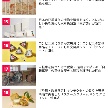
絶な執念
日本の四季折々の植物や情景を描くことに相応
15
しい色を集めた水彩色鉛筆『色辞典』が新発
売！
コンビニおにぎりが文房具に！コンビニの定番
16
商品をモチーフにした文房具シリーズ『ジムマ
ート』誕生
自転車を持つだけで税金？ 昭和まで続いた「自
17
転車税」の意外な歴史と脱税が横行した理由
【季節・数量限定】キンモクセイの香りを天然
18
精油で再現した「スチームクリーム キンモクセ
イ&茶」新登場