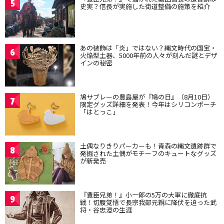
5
史実？信長が実施した街道整備の施策を紹介
あの装飾は「炎」ではない？縄文時代の国宝・
6
火焔型土器、5000年前の人々が刻んだ謎とデザ
インの秘密
鳩サブレーの豊島屋が『鳩の日』（8月10日）
7
限定グッズ詳細を発表！今年はシリコンポーチ
「はとっこ」
土偶なりきりパーカーも！青森の縄文遺跡群で
8
発掘された土偶がモチーフのキュートなグッズ
が新発売
『豊臣兄弟！』小一郎の5万の大軍に徹底抗
9
戦！切腹覚悟で長宗我部元親に降伏を迫った武
将・谷忠澄の生涯