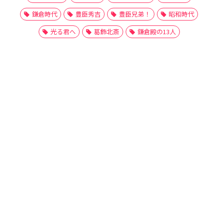
鎌倉時代
豊臣秀吉
豊臣兄弟！
昭和時代
光る君へ
葛飾北斎
鎌倉殿の13人