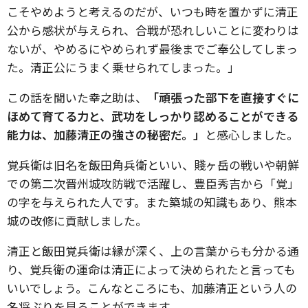
こそやめようと考えるのだが、いつも時を置かずに清正
公から感状が与えられ、合戦が恐れしいことに変わりは
ないが、やめるにやめられず最後までご奉公してしまっ
た。清正公にうまく乗せられてしまった。」
この話を聞いた幸之助は、
「頑張った部下を直接すぐに
ほめて育てる力と、武功をしっかり認めることができる
能力は、加藤清正の強さの秘密だ。」
と感心しました。
覚兵衛は旧名を飯田角兵衛といい、賤ヶ岳の戦いや朝鮮
での第二次晋州城攻防戦で活躍し、豊臣秀吉から「覚」
の字を与えられた人です。また築城の知識もあり、熊本
城の改修に貢献しました。
清正と飯田覚兵衛は縁が深く、上の言葉からも分かる通
り、覚兵衛の運命は清正によって決められたと言っても
いいでしょう。こんなところにも、加藤清正という人の
名将ぶりを見ることができます。