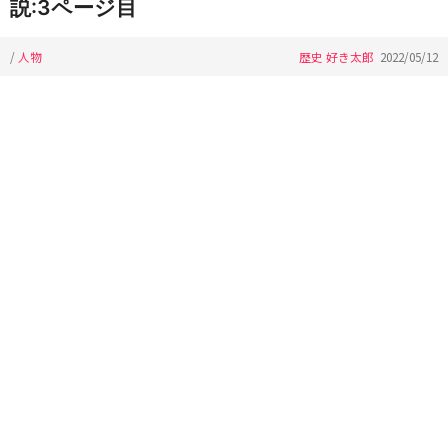
説:3ページ目
/
人物
歴史 好き太郎
2022/05/12