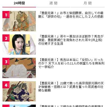
24時間
週 間
月 間
『豊臣兄弟！』お市と柴田勝家、自刃しての最
1
期と「辞世の句」…運命を共にした２人の悲劇
『豊臣兄弟！』茶々＝悪女はほぼ創作？秀吉が
2
溺愛、豊臣家滅亡を背負わされた茶々(井上和)
の壮絶すぎる生涯
【豊臣兄弟！】秀吉は本当に「女狂い」だった
3
のか？ 天下人を彩った11人の側室たちを時系列
で一挙紹介
【豊臣兄弟！】22歳で散った長宗我部元親の天
4
才後継者・信親とは？武勇を奮った若武者の壮
絶な最期
『豊臣兄弟！』で描かれた織田信長の道普請は