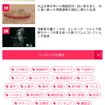
村上水軍を率いた戦国武将！幼い弟を支え、共
19
に海へ散った得居通幸の波乱に満ちた生涯
怪獣革を纏う！ダダ、エレキング…ウルトラ怪
20
獣モチーフの革を使った新アパレルコレクショ
ンが発表
ランキングを表示
江戸時代
戦国時代
大河ドラマ
平安時代
アニメ
ロングセラー
戦国武将
スイーツ
雑学
お菓子
幕末
漫画
時代劇
テレビ
べらぼう
明治時代
織田信長
徳川家康
抹茶
デザイン
文房具
フィギュア
展覧会