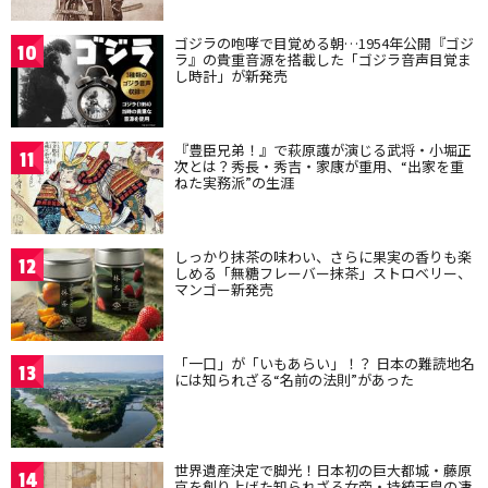
ゴジラの咆哮で目覚める朝…1954年公開『ゴジ
10
ラ』の貴重音源を搭載した「ゴジラ音声目覚ま
し時計」が新発売
『豊臣兄弟！』で萩原護が演じる武将・小堀正
11
次とは？秀長・秀吉・家康が重用、“出家を重
ねた実務派”の生涯
しっかり抹茶の味わい、さらに果実の香りも楽
12
しめる「無糖フレーバー抹茶」ストロベリー、
マンゴー新発売
「一口」が「いもあらい」！？ 日本の難読地名
13
には知られざる“名前の法則”があった
世界遺産決定で脚光！日本初の巨大都城・藤原
14
京を創り上げた知られざる女帝・持統天皇の凄