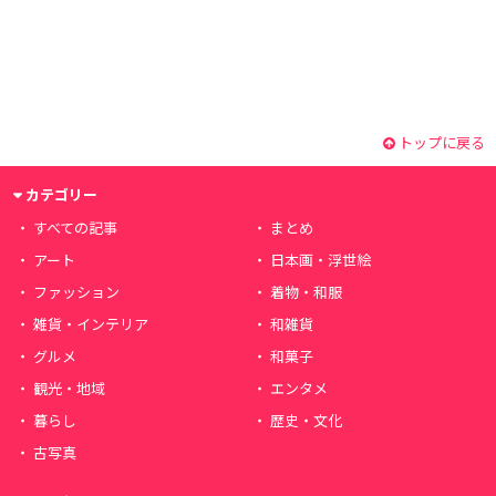
トップに戻る
カテゴリー
すべての記事
まとめ
アート
日本画・浮世絵
ファッション
着物・和服
雑貨・インテリア
和雑貨
グルメ
和菓子
観光・地域
エンタメ
暮らし
歴史・文化
古写真