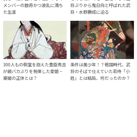
メンバーの数奇かつ波乱に満ち
将ぶりから鬼日向と呼ばれた武
た生涯
将・水野勝成に迫る
300人もの側室を抱えた豊臣秀吉
条件は美少年！？戦国時代、武
が親バカぶりを発揮した愛娘・
将のそばで仕えていた若侍「小
豪姫の正体とは？
姓」とは結局、何だったのか？