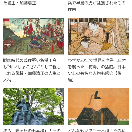
た城主・加藤清正
兵で半島の虎が乱獲されたその
理由
戦国時代の義理堅い名将！今
わずか20年で世界を席巻し日本
も”せいしょこさん”として親し
を襲った「梅毒」の猛威。日本
まれる武将・加藤清正の人生と
史上の有名な人物も感染【後
人柄
編】
我ら「賤ヶ岳の七本槍」！その
どんな戦いでも一番槍！その猛