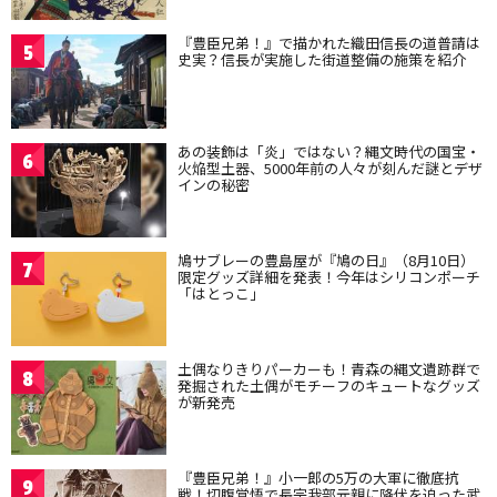
『豊臣兄弟！』で描かれた織田信長の道普請は
5
史実？信長が実施した街道整備の施策を紹介
あの装飾は「炎」ではない？縄文時代の国宝・
6
火焔型土器、5000年前の人々が刻んだ謎とデザ
インの秘密
鳩サブレーの豊島屋が『鳩の日』（8月10日）
7
限定グッズ詳細を発表！今年はシリコンポーチ
「はとっこ」
土偶なりきりパーカーも！青森の縄文遺跡群で
8
発掘された土偶がモチーフのキュートなグッズ
が新発売
『豊臣兄弟！』小一郎の5万の大軍に徹底抗
9
戦！切腹覚悟で長宗我部元親に降伏を迫った武