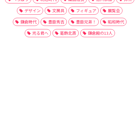
デザイン
文房具
フィギュア
展覧会
鎌倉時代
豊臣秀吉
豊臣兄弟！
昭和時代
光る君へ
葛飾北斎
鎌倉殿の13人