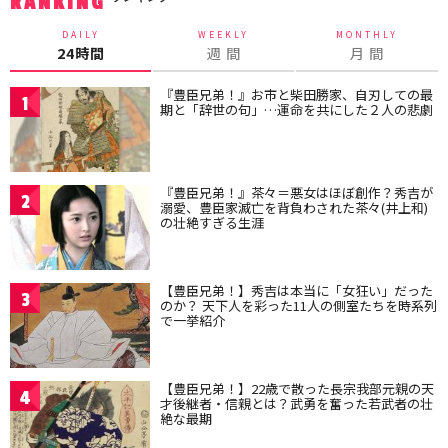
RANKING
DAILY
WEEKLY
MONTHLY
24時間
週 間
月 間
『豊臣兄弟！』お市と柴田勝家、自刃しての最
1
期と「辞世の句」…運命を共にした２人の悲劇
『豊臣兄弟！』茶々＝悪女はほぼ創作？秀吉が
2
溺愛、豊臣家滅亡を背負わされた茶々(井上和)
の壮絶すぎる生涯
【豊臣兄弟！】秀吉は本当に「女狂い」だった
3
のか？ 天下人を彩った11人の側室たちを時系列
で一挙紹介
【豊臣兄弟！】22歳で散った長宗我部元親の天
4
才後継者・信親とは？武勇を奮った若武者の壮
絶な最期