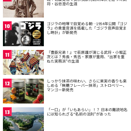
将・谷忠澄の生涯
ゴジラの咆哮で目覚める朝…1954年公開『ゴジ
10
ラ』の貴重音源を搭載した「ゴジラ音声目覚ま
し時計」が新発売
『豊臣兄弟！』で萩原護が演じる武将・小堀正
11
次とは？秀長・秀吉・家康が重用、“出家を重
ねた実務派”の生涯
しっかり抹茶の味わい、さらに果実の香りも楽
12
しめる「無糖フレーバー抹茶」ストロベリー、
マンゴー新発売
「一口」が「いもあらい」！？ 日本の難読地名
13
には知られざる“名前の法則”があった