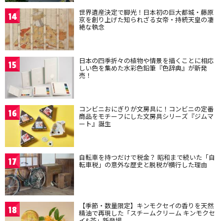
世界遺産決定で脚光！日本初の巨大都城・藤原
14
京を創り上げた知られざる女帝・持統天皇の凄
絶な執念
日本の四季折々の植物や情景を描くことに相応
15
しい色を集めた水彩色鉛筆『色辞典』が新発
売！
コンビニおにぎりが文房具に！コンビニの定番
16
商品をモチーフにした文房具シリーズ『ジムマ
ート』誕生
自転車を持つだけで税金？ 昭和まで続いた「自
17
転車税」の意外な歴史と脱税が横行した理由
【季節・数量限定】キンモクセイの香りを天然
18
精油で再現した「スチームクリーム キンモクセ
イ&茶」新登場