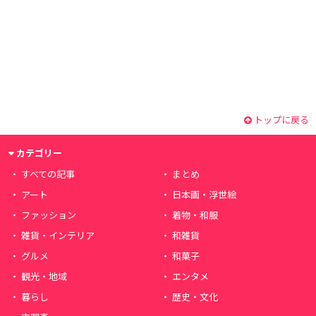
トップに戻る
カテゴリー
すべての記事
まとめ
アート
日本画・浮世絵
ファッション
着物・和服
雑貨・インテリア
和雑貨
グルメ
和菓子
観光・地域
エンタメ
暮らし
歴史・文化