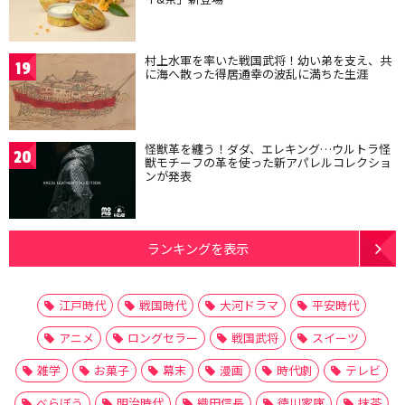
村上水軍を率いた戦国武将！幼い弟を支え、共
19
に海へ散った得居通幸の波乱に満ちた生涯
怪獣革を纏う！ダダ、エレキング…ウルトラ怪
20
獣モチーフの革を使った新アパレルコレクショ
ンが発表
ランキングを表示
江戸時代
戦国時代
大河ドラマ
平安時代
アニメ
ロングセラー
戦国武将
スイーツ
雑学
お菓子
幕末
漫画
時代劇
テレビ
べらぼう
明治時代
織田信長
徳川家康
抹茶