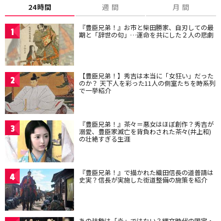
24時間
週 間
月 間
『豊臣兄弟！』お市と柴田勝家、自刃しての最
1
期と「辞世の句」…運命を共にした２人の悲劇
【豊臣兄弟！】秀吉は本当に「女狂い」だった
2
のか？ 天下人を彩った11人の側室たちを時系列
で一挙紹介
『豊臣兄弟！』茶々＝悪女はほぼ創作？秀吉が
3
溺愛、豊臣家滅亡を背負わされた茶々(井上和)
の壮絶すぎる生涯
『豊臣兄弟！』で描かれた織田信長の道普請は
4
史実？信長が実施した街道整備の施策を紹介
あの装飾は「炎」ではない？縄文時代の国宝・