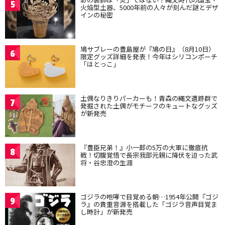
5
火焔型土器、5000年前の人々が刻んだ謎とデザ
インの秘密
鳩サブレーの豊島屋が『鳩の日』（8月10日）
6
限定グッズ詳細を発表！今年はシリコンポーチ
「はとっこ」
土偶なりきりパーカーも！青森の縄文遺跡群で
7
発掘された土偶がモチーフのキュートなグッズ
が新発売
『豊臣兄弟！』小一郎の5万の大軍に徹底抗
8
戦！切腹覚悟で長宗我部元親に降伏を迫った武
将・谷忠澄の生涯
ゴジラの咆哮で目覚める朝…1954年公開『ゴジ
9
ラ』の貴重音源を搭載した「ゴジラ音声目覚ま
し時計」が新発売