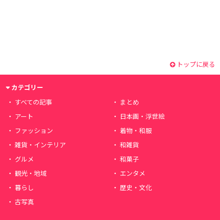
トップに戻る
カテゴリー
すべての記事
まとめ
アート
日本画・浮世絵
ファッション
着物・和服
雑貨・インテリア
和雑貨
グルメ
和菓子
観光・地域
エンタメ
暮らし
歴史・文化
古写真