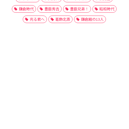
鎌倉時代
豊臣秀吉
豊臣兄弟！
昭和時代
光る君へ
葛飾北斎
鎌倉殿の13人