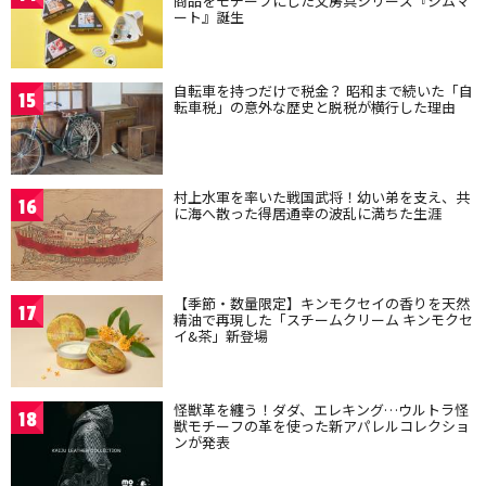
商品をモチーフにした文房具シリーズ『ジムマ
ート』誕生
自転車を持つだけで税金？ 昭和まで続いた「自
15
転車税」の意外な歴史と脱税が横行した理由
村上水軍を率いた戦国武将！幼い弟を支え、共
16
に海へ散った得居通幸の波乱に満ちた生涯
【季節・数量限定】キンモクセイの香りを天然
17
精油で再現した「スチームクリーム キンモクセ
イ&茶」新登場
怪獣革を纏う！ダダ、エレキング…ウルトラ怪
18
獣モチーフの革を使った新アパレルコレクショ
ンが発表