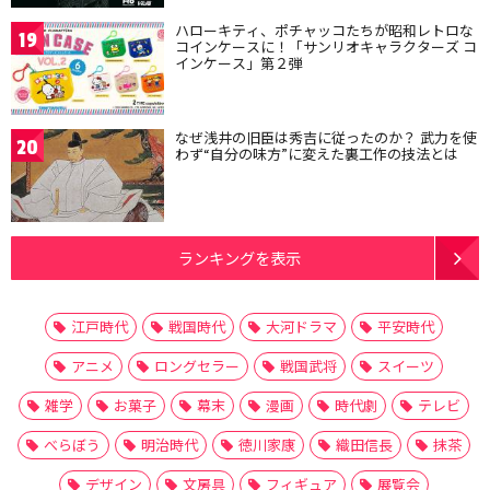
ハローキティ、ポチャッコたちが昭和レトロな
19
コインケースに！「サンリオキャラクターズ コ
インケース」第２弾
なぜ浅井の旧臣は秀吉に従ったのか？ 武力を使
20
わず“自分の味方”に変えた裏工作の技法とは
ランキングを表示
江戸時代
戦国時代
大河ドラマ
平安時代
アニメ
ロングセラー
戦国武将
スイーツ
雑学
お菓子
幕末
漫画
時代劇
テレビ
べらぼう
明治時代
徳川家康
織田信長
抹茶
デザイン
文房具
フィギュア
展覧会