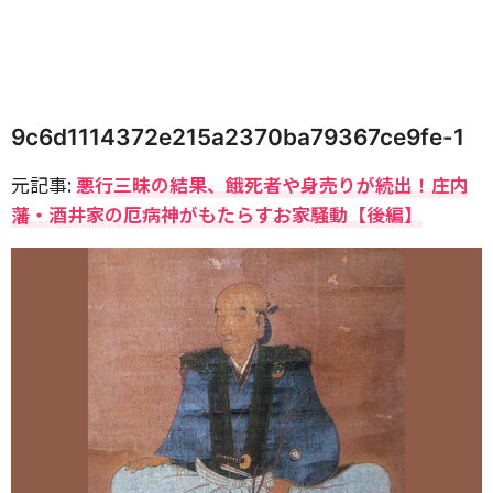
9c6d1114372e215a2370ba79367ce9fe-1
元記事:
悪行三昧の結果、餓死者や身売りが続出！庄内
藩・酒井家の厄病神がもたらすお家騒動【後編】