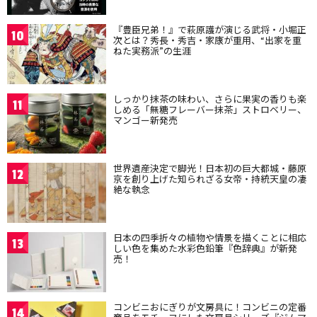
『豊臣兄弟！』で萩原護が演じる武将・小堀正
10
次とは？秀長・秀吉・家康が重用、“出家を重
ねた実務派”の生涯
しっかり抹茶の味わい、さらに果実の香りも楽
11
しめる「無糖フレーバー抹茶」ストロベリー、
マンゴー新発売
世界遺産決定で脚光！日本初の巨大都城・藤原
12
京を創り上げた知られざる女帝・持統天皇の凄
絶な執念
日本の四季折々の植物や情景を描くことに相応
13
しい色を集めた水彩色鉛筆『色辞典』が新発
売！
コンビニおにぎりが文房具に！コンビニの定番
14