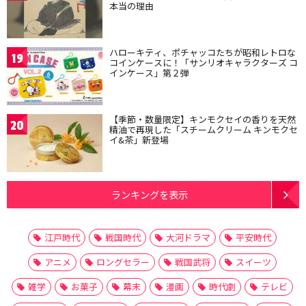
本当の理由
ハローキティ、ポチャッコたちが昭和レトロな
19
コインケースに！「サンリオキャラクターズ コ
インケース」第２弾
【季節・数量限定】キンモクセイの香りを天然
20
精油で再現した「スチームクリーム キンモクセ
イ&茶」新登場
ランキングを表示
江戸時代
戦国時代
大河ドラマ
平安時代
アニメ
ロングセラー
戦国武将
スイーツ
雑学
お菓子
幕末
漫画
時代劇
テレビ