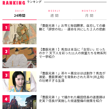
ランキング
RANKING
DAILY
WEEKLY
MONTHLY
24時間
週 間
月 間
『豊臣兄弟！』お市と柴田勝家、自刃しての最
1
期と「辞世の句」…運命を共にした２人の悲劇
【豊臣兄弟！】秀吉は本当に「女狂い」だった
2
のか？ 天下人を彩った11人の側室たちを時系列
で一挙紹介
『豊臣兄弟！』茶々＝悪女はほぼ創作？秀吉が
3
溺愛、豊臣家滅亡を背負わされた茶々(井上和)
の壮絶すぎる生涯
『豊臣兄弟！』で描かれた織田信長の道普請は
4
史実？信長が実施した街道整備の施策を紹介