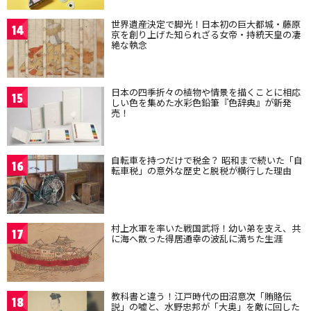
世界遺産決定で脚光！日本初の巨大都城・藤原
14
京を創り上げた知られざる女帝・持統天皇の凄
絶な執念
日本の四季折々の植物や情景を描くことに相応
15
しい色を集めた水彩色鉛筆『色辞典』が新発
売！
自転車を持つだけで税金？ 昭和まで続いた「自
16
転車税」の意外な歴史と脱税が横行した理由
村上水軍を率いた戦国武将！幼い弟を支え、共
17
に海へ散った得居通幸の波乱に満ちた生涯
教科書と違う！江戸時代の田沼意次「賄賂伝
18
説」の嘘と、水野忠邦が「大奥」を敵に回した