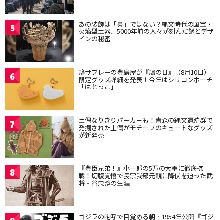
あの装飾は「炎」ではない？縄文時代の国宝・
5
火焔型土器、5000年前の人々が刻んだ謎とデザ
インの秘密
鳩サブレーの豊島屋が『鳩の日』（8月10日）
6
限定グッズ詳細を発表！今年はシリコンポーチ
「はとっこ」
土偶なりきりパーカーも！青森の縄文遺跡群で
7
発掘された土偶がモチーフのキュートなグッズ
が新発売
『豊臣兄弟！』小一郎の5万の大軍に徹底抗
8
戦！切腹覚悟で長宗我部元親に降伏を迫った武
将・谷忠澄の生涯
ゴジラの咆哮で目覚める朝…1954年公開『ゴジ