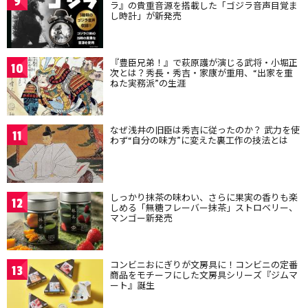
9
ラ』の貴重音源を搭載した「ゴジラ音声目覚ま
し時計」が新発売
『豊臣兄弟！』で萩原護が演じる武将・小堀正
10
次とは？秀長・秀吉・家康が重用、“出家を重
ねた実務派”の生涯
なぜ浅井の旧臣は秀吉に従ったのか？ 武力を使
11
わず“自分の味方”に変えた裏工作の技法とは
しっかり抹茶の味わい、さらに果実の香りも楽
12
しめる「無糖フレーバー抹茶」ストロベリー、
マンゴー新発売
コンビニおにぎりが文房具に！コンビニの定番
13
商品をモチーフにした文房具シリーズ『ジムマ
ート』誕生