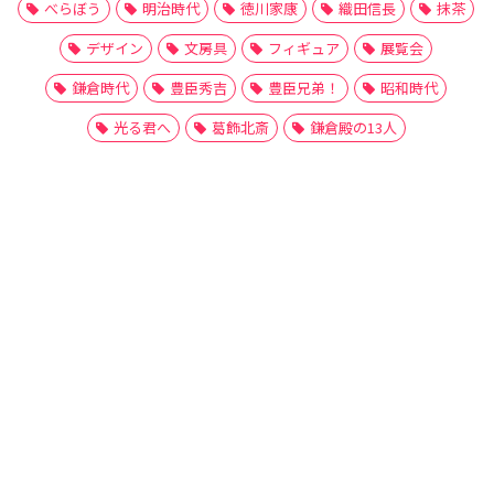
べらぼう
明治時代
徳川家康
織田信長
抹茶
デザイン
文房具
フィギュア
展覧会
鎌倉時代
豊臣秀吉
豊臣兄弟！
昭和時代
光る君へ
葛飾北斎
鎌倉殿の13人