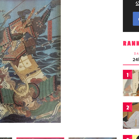
RAN
DA
2
1
2