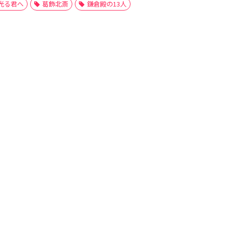
光る君へ
葛飾北斎
鎌倉殿の13人