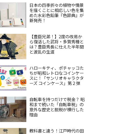
日本の四季折々の植物や情景
を描くことに相応しい色を集
めた水彩色鉛筆『色辞典』が
新発売！
【豊臣兄弟！】2度の改易か
ら復活した武将・多賀秀種と
は？豊臣秀長に仕えた半年間
と波乱の生涯
ハローキティ、ポチャッコた
ちが昭和レトロなコインケー
スに！「サンリオキャラクタ
ーズ コインケース」第２弾
自転車を持つだけで税金？ 昭
和まで続いた「自転車税」の
意外な歴史と脱税が横行した
理由
教科書と違う！江戸時代の田