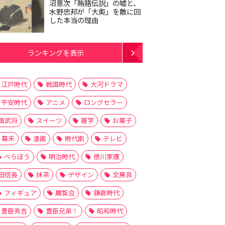
沼意次「賄賂伝説」の嘘と、
水野忠邦が「大奥」を敵に回
した本当の理由
ランキングを表示
江戸時代
戦国時代
大河ドラマ
平安時代
アニメ
ロングセラー
国武将
スイーツ
雑学
お菓子
幕末
漫画
時代劇
テレビ
べらぼう
明治時代
徳川家康
田信長
抹茶
デザイン
文房具
フィギュア
展覧会
鎌倉時代
豊臣秀吉
豊臣兄弟！
昭和時代