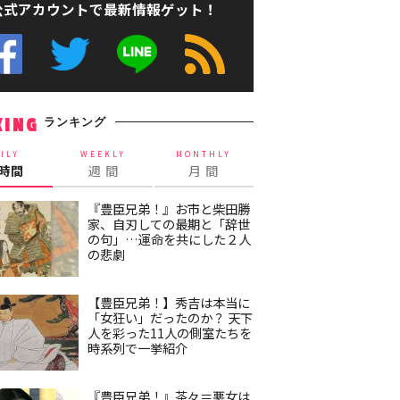
公式アカウントで最新情報ゲット！
ランキング
KING
ILY
WEEKLY
MONTHLY
4時間
週 間
月 間
『豊臣兄弟！』お市と柴田勝
家、自刃しての最期と「辞世
の句」…運命を共にした２人
の悲劇
【豊臣兄弟！】秀吉は本当に
「女狂い」だったのか？ 天下
人を彩った11人の側室たちを
時系列で一挙紹介
『豊臣兄弟！』茶々＝悪女は