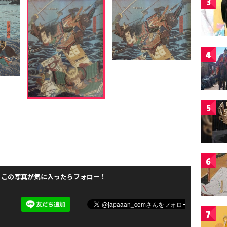
3
4
5
6
この写真が気に入ったらフォロー！
7