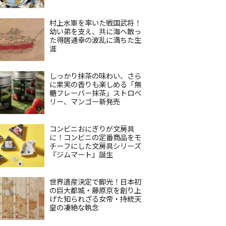
村上水軍を率いた戦国武将！
幼い弟を支え、共に海へ散っ
た得居通幸の波乱に満ちた生
涯
しっかり抹茶の味わい、さら
に果実の香りも楽しめる「無
糖フレーバー抹茶」ストロベ
リー、マンゴー新発売
コンビニおにぎりが文房具
に！コンビニの定番商品をモ
チーフにした文房具シリーズ
『ジムマート』誕生
世界遺産決定で脚光！日本初
の巨大都城・藤原京を創り上
げた知られざる女帝・持統天
皇の凄絶な執念