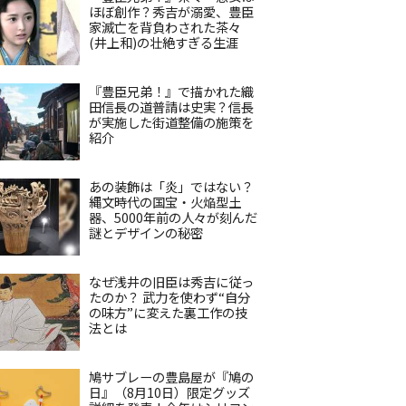
ほぼ創作？秀吉が溺愛、豊臣
家滅亡を背負わされた茶々
(井上和)の壮絶すぎる生涯
『豊臣兄弟！』で描かれた織
田信長の道普請は史実？信長
が実施した街道整備の施策を
紹介
あの装飾は「炎」ではない？
縄文時代の国宝・火焔型土
器、5000年前の人々が刻んだ
謎とデザインの秘密
なぜ浅井の旧臣は秀吉に従っ
たのか？ 武力を使わず“自分
の味方”に変えた裏工作の技
法とは
鳩サブレーの豊島屋が『鳩の
日』（8月10日）限定グッズ