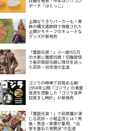
詳細を発表！今年はシリコン
ポーチ「はとっこ」
土偶なりきりパーカーも！青
森の縄文遺跡群で発掘された
土偶がモチーフのキュートな
グッズが新発売
『豊臣兄弟！』小一郎の5万
の大軍に徹底抗戦！切腹覚悟
で長宗我部元親に降伏を迫っ
た武将・谷忠澄の生涯
ゴジラの咆哮で目覚める朝…
1954年公開『ゴジラ』の貴重
音源を搭載した「ゴジラ音声
目覚まし時計」が新発売
『豊臣兄弟！』で萩原護が演
じる武将・小堀正次とは？秀
長・秀吉・家康が重用、“出
家を重ねた実務派”の生涯