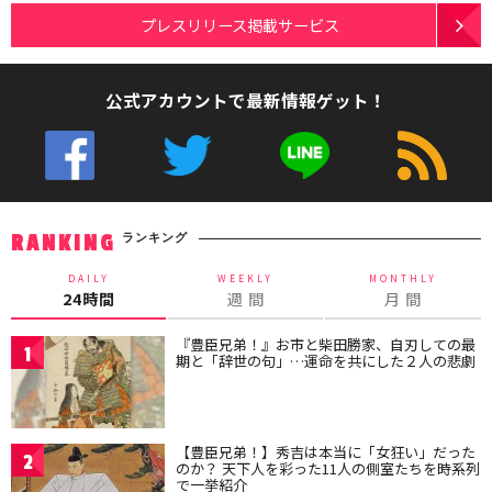
プレスリリース掲載サービス
公式アカウントで最新情報ゲット！
ランキング
RANKING
DAILY
WEEKLY
MONTHLY
24時間
週 間
月 間
『豊臣兄弟！』お市と柴田勝家、自刃しての最
1
期と「辞世の句」…運命を共にした２人の悲劇
【豊臣兄弟！】秀吉は本当に「女狂い」だった
2
のか？ 天下人を彩った11人の側室たちを時系列
で一挙紹介