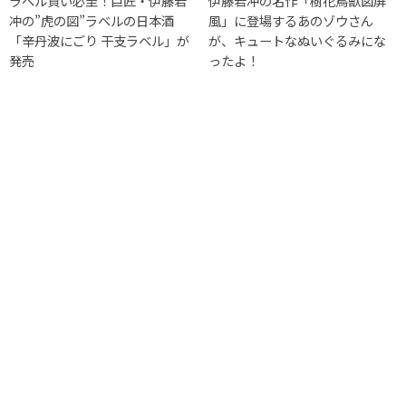
ラベル買い必至！巨匠・伊藤若
伊藤若冲の名作「樹花鳥獣図屏
冲の”虎の図”ラベルの日本酒
風」に登場するあのゾウさん
「辛丹波にごり 干支ラベル」が
が、キュートなぬいぐるみにな
発売
ったよ！