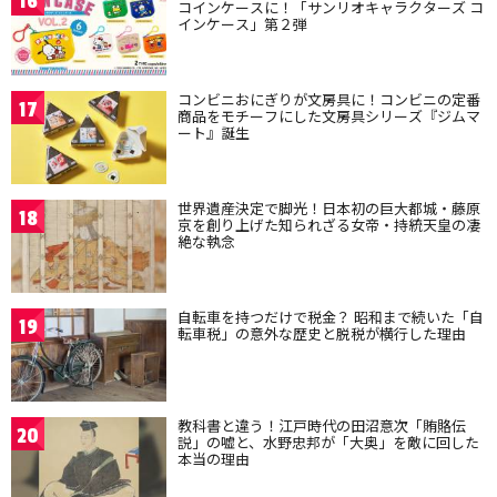
16
コインケースに！「サンリオキャラクターズ コ
インケース」第２弾
コンビニおにぎりが文房具に！コンビニの定番
17
商品をモチーフにした文房具シリーズ『ジムマ
ート』誕生
世界遺産決定で脚光！日本初の巨大都城・藤原
18
京を創り上げた知られざる女帝・持統天皇の凄
絶な執念
自転車を持つだけで税金？ 昭和まで続いた「自
19
転車税」の意外な歴史と脱税が横行した理由
教科書と違う！江戸時代の田沼意次「賄賂伝
20
説」の嘘と、水野忠邦が「大奥」を敵に回した
本当の理由