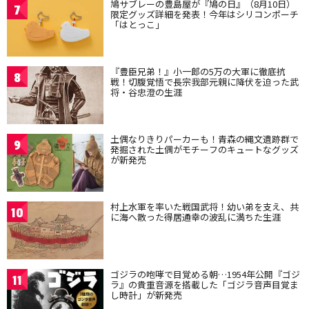
鳩サブレーの豊島屋が『鳩の日』（8月10日）
7
限定グッズ詳細を発表！今年はシリコンポーチ
「はとっこ」
『豊臣兄弟！』小一郎の5万の大軍に徹底抗
8
戦！切腹覚悟で長宗我部元親に降伏を迫った武
将・谷忠澄の生涯
土偶なりきりパーカーも！青森の縄文遺跡群で
9
発掘された土偶がモチーフのキュートなグッズ
が新発売
村上水軍を率いた戦国武将！幼い弟を支え、共
10
に海へ散った得居通幸の波乱に満ちた生涯
ゴジラの咆哮で目覚める朝…1954年公開『ゴジ
11
ラ』の貴重音源を搭載した「ゴジラ音声目覚ま
し時計」が新発売