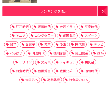
ランキングを表示
江戸時代
戦国時代
大河ドラマ
平安時代
アニメ
ロングセラー
戦国武将
スイーツ
雑学
お菓子
幕末
漫画
時代劇
テレビ
べらぼう
明治時代
徳川家康
織田信長
抹茶
デザイン
文房具
フィギュア
展覧会
鎌倉時代
豊臣秀吉
豊臣兄弟！
昭和時代
光る君へ
葛飾北斎
鎌倉殿の13人