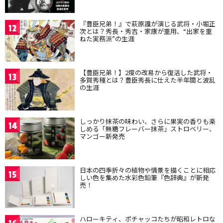
『豊臣兄弟！』で萩原護が演じる武将・小堀正
12
次とは？秀長・秀吉・家康が重用、“出家を重
ねた実務派”の生涯
【豊臣兄弟！】2度の改易から復活した武将・
13
多賀秀種とは？豊臣秀長に仕えた半年間と波乱
の生涯
しっかり抹茶の味わい、さらに果実の香りも楽
14
しめる「無糖フレーバー抹茶」ストロベリー、
マンゴー新発売
日本の四季折々の植物や情景を描くことに相応
15
しい色を集めた水彩色鉛筆『色辞典』が新発
売！
ハローキティ、ポチャッコたちが昭和レトロな