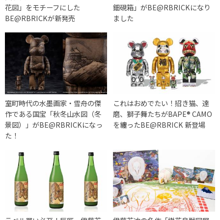
花図」をモチーフにした
鈿硯箱」がBE@RBRICKになり
BE@RBRICKが新発売
ました
室町時代の水墨画家・雪舟の傑
これはおめでたい！招き猫、達
作である国宝「秋冬山水図（冬
磨、獅子舞たちがBAPE®︎ CAMO
景図）」がBE@RBRICKになっ
を纏ったBE@RBRICK 新登場
た！