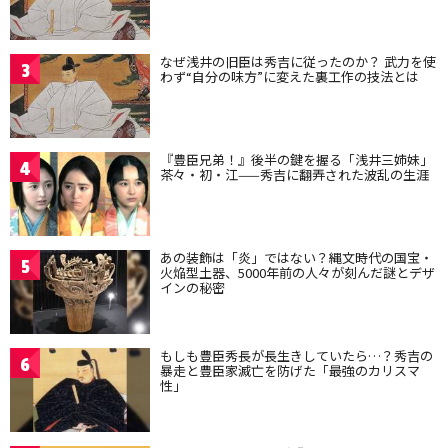
なぜ浅井の旧臣は秀吉に従ったのか？ 武力を使
3
わず“自分の味方”に変えた裏工作の技法とは
『豊臣兄弟！』後半の鍵を握る「浅井三姉妹」
4
茶々・初・江——秀吉に翻弄された波乱の生涯
あの装飾は「炎」ではない？縄文時代の国宝・
5
火焔型土器、5000年前の人々が刻んだ謎とデザ
インの秘密
もしも豊臣秀長が長生きしていたら…？秀吉の
6
暴走と豊臣家滅亡を防げた「最強のカリスマ
性」