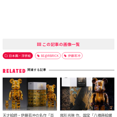
この記事の画像一覧
日本画・浮世絵
BE@RBRICK
伊藤若冲
関連する記事
RELATED
天才絵師・伊藤若冲の名作「百
尾形光琳 作、国宝「八橋蒔絵螺