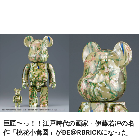
巨匠〜っ！！江戸時代の画家・伊藤若冲の名
作「桃花小禽図」がBE@RBRICKになった