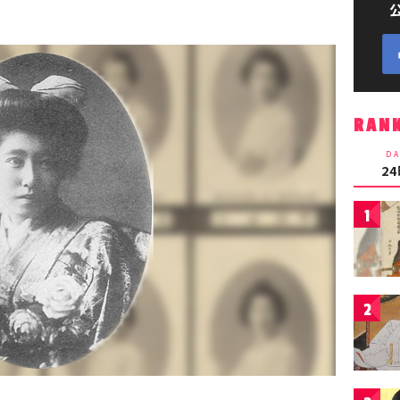
RAN
DA
2
1
2