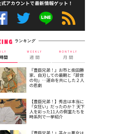
公式アカウントで最新情報ゲット！
ランキング
KING
ILY
WEEKLY
MONTHLY
4時間
週 間
月 間
『豊臣兄弟！』お市と柴田勝
家、自刃しての最期と「辞世
の句」…運命を共にした２人
の悲劇
【豊臣兄弟！】秀吉は本当に
「女狂い」だったのか？ 天下
人を彩った11人の側室たちを
時系列で一挙紹介
『豊臣兄弟！』茶々＝悪女は