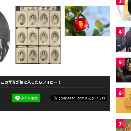
3
4
5
この写真が気に入ったらフォロー！
6
7