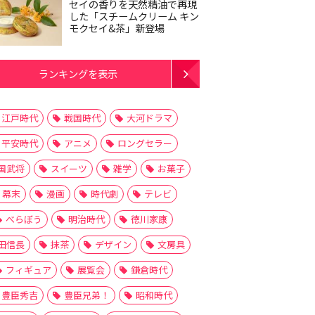
セイの香りを天然精油で再現
した「スチームクリーム キン
モクセイ&茶」新登場
ランキングを表示
江戸時代
戦国時代
大河ドラマ
平安時代
アニメ
ロングセラー
国武将
スイーツ
雑学
お菓子
幕末
漫画
時代劇
テレビ
べらぼう
明治時代
徳川家康
田信長
抹茶
デザイン
文房具
フィギュア
展覧会
鎌倉時代
豊臣秀吉
豊臣兄弟！
昭和時代