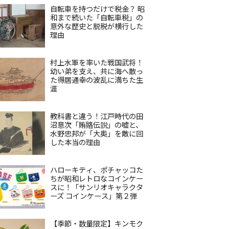
自転車を持つだけで税金？ 昭
和まで続いた「自転車税」の
意外な歴史と脱税が横行した
理由
村上水軍を率いた戦国武将！
幼い弟を支え、共に海へ散っ
た得居通幸の波乱に満ちた生
涯
教科書と違う！江戸時代の田
沼意次「賄賂伝説」の嘘と、
水野忠邦が「大奥」を敵に回
した本当の理由
ハローキティ、ポチャッコた
ちが昭和レトロなコインケー
スに！「サンリオキャラクタ
ーズ コインケース」第２弾
【季節・数量限定】キンモク