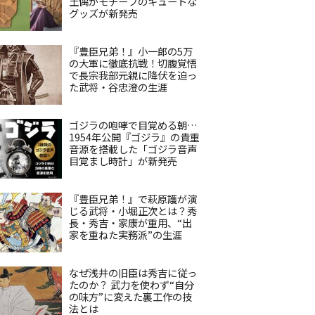
土偶がモチーフのキュートな
グッズが新発売
『豊臣兄弟！』小一郎の5万
の大軍に徹底抗戦！切腹覚悟
で長宗我部元親に降伏を迫っ
た武将・谷忠澄の生涯
ゴジラの咆哮で目覚める朝…
1954年公開『ゴジラ』の貴重
音源を搭載した「ゴジラ音声
目覚まし時計」が新発売
『豊臣兄弟！』で萩原護が演
じる武将・小堀正次とは？秀
長・秀吉・家康が重用、“出
家を重ねた実務派”の生涯
なぜ浅井の旧臣は秀吉に従っ
たのか？ 武力を使わず“自分
の味方”に変えた裏工作の技
法とは