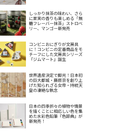
しっかり抹茶の味わい、さら
に果実の香りも楽しめる「無
糖フレーバー抹茶」ストロベ
リー、マンゴー新発売
コンビニおにぎりが文房具
に！コンビニの定番商品をモ
チーフにした文房具シリーズ
『ジムマート』誕生
世界遺産決定で脚光！日本初
の巨大都城・藤原京を創り上
げた知られざる女帝・持統天
皇の凄絶な執念
日本の四季折々の植物や情景
を描くことに相応しい色を集
めた水彩色鉛筆『色辞典』が
新発売！