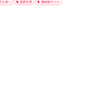
光る君へ
葛飾北斎
鎌倉殿の13人