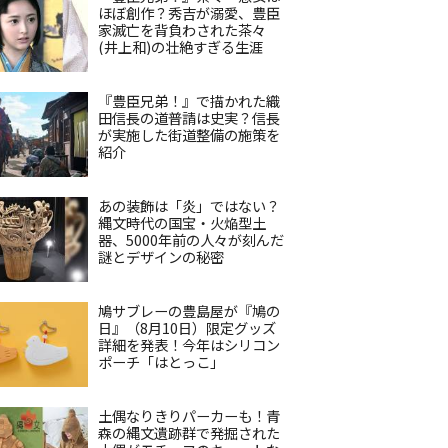
ほぼ創作？秀吉が溺愛、豊臣
家滅亡を背負わされた茶々
(井上和)の壮絶すぎる生涯
『豊臣兄弟！』で描かれた織
田信長の道普請は史実？信長
が実施した街道整備の施策を
紹介
あの装飾は「炎」ではない？
縄文時代の国宝・火焔型土
器、5000年前の人々が刻んだ
謎とデザインの秘密
鳩サブレーの豊島屋が『鳩の
日』（8月10日）限定グッズ
詳細を発表！今年はシリコン
ポーチ「はとっこ」
土偶なりきりパーカーも！青
森の縄文遺跡群で発掘された