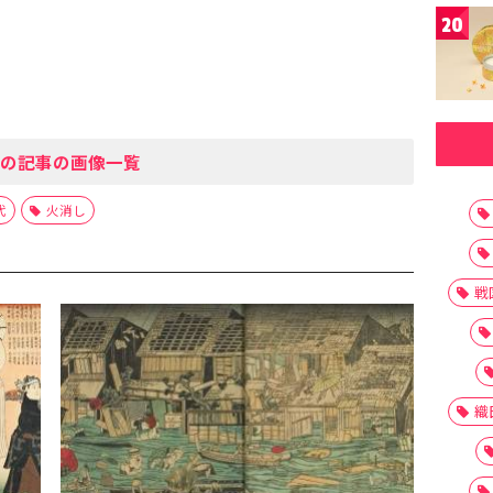
20
の記事の画像一覧
代
火消し
戦
織