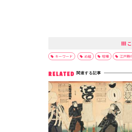
こ
キーワード
め組
喧嘩
江戸時
関連する記事
RELATED