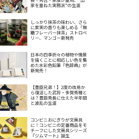
家を重ねた実務派”の生涯
しっかり抹茶の味わい、さら
に果実の香りも楽しめる「無
糖フレーバー抹茶」ストロベ
リー、マンゴー新発売
日本の四季折々の植物や情景
を描くことに相応しい色を集
めた水彩色鉛筆『色辞典』が
新発売！
【豊臣兄弟！】2度の改易か
ら復活した武将・多賀秀種と
は？豊臣秀長に仕えた半年間
と波乱の生涯
コンビニおにぎりが文房具
に！コンビニの定番商品をモ
チーフにした文房具シリーズ
『ジムマート』誕生