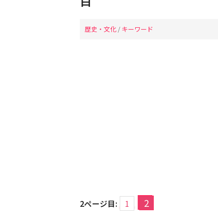
目
歴史・文化
/
キーワード
2
2ページ目:
1