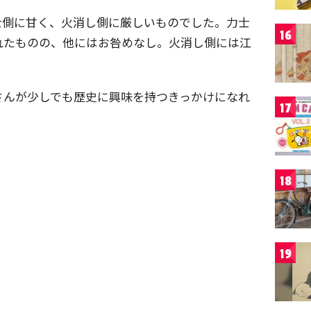
士側に甘く、火消し側に厳しいものでした。力士
16
れたものの、他にはお咎めなし。火消し側には江
さんが少しでも歴史に興味を持つきっかけになれ
17
18
19