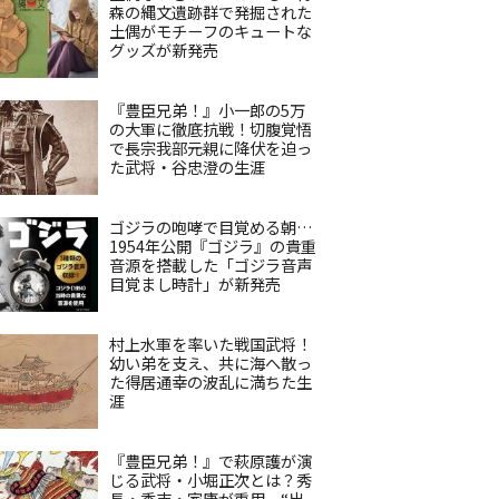
森の縄文遺跡群で発掘された
土偶がモチーフのキュートな
グッズが新発売
『豊臣兄弟！』小一郎の5万
の大軍に徹底抗戦！切腹覚悟
で長宗我部元親に降伏を迫っ
た武将・谷忠澄の生涯
ゴジラの咆哮で目覚める朝…
1954年公開『ゴジラ』の貴重
音源を搭載した「ゴジラ音声
目覚まし時計」が新発売
村上水軍を率いた戦国武将！
幼い弟を支え、共に海へ散っ
た得居通幸の波乱に満ちた生
涯
『豊臣兄弟！』で萩原護が演
じる武将・小堀正次とは？秀
長・秀吉・家康が重用、“出