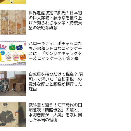
世界遺産決定で脚光！日本初
の巨大都城・藤原京を創り上
げた知られざる女帝・持統天
皇の凄絶な執念
ハローキティ、ポチャッコた
ちが昭和レトロなコインケー
スに！「サンリオキャラクタ
ーズ コインケース」第２弾
自転車を持つだけで税金？ 昭
和まで続いた「自転車税」の
意外な歴史と脱税が横行した
理由
教科書と違う！江戸時代の田
沼意次「賄賂伝説」の嘘と、
水野忠邦が「大奥」を敵に回
した本当の理由