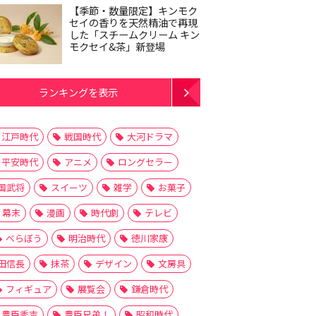
【季節・数量限定】キンモク
セイの香りを天然精油で再現
した「スチームクリーム キン
モクセイ&茶」新登場
ランキングを表示
江戸時代
戦国時代
大河ドラマ
平安時代
アニメ
ロングセラー
国武将
スイーツ
雑学
お菓子
幕末
漫画
時代劇
テレビ
べらぼう
明治時代
徳川家康
田信長
抹茶
デザイン
文房具
フィギュア
展覧会
鎌倉時代
豊臣秀吉
豊臣兄弟！
昭和時代