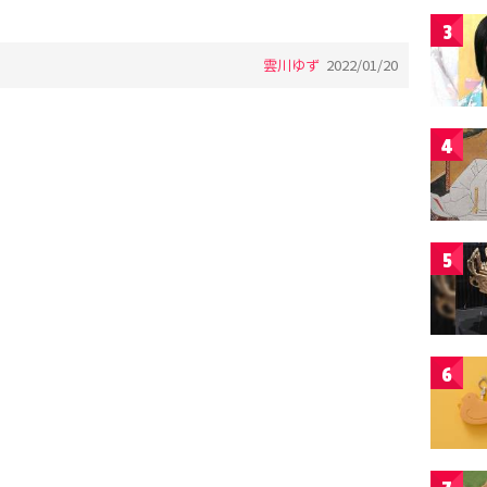
3
雲川ゆず
2022/01/20
4
5
6