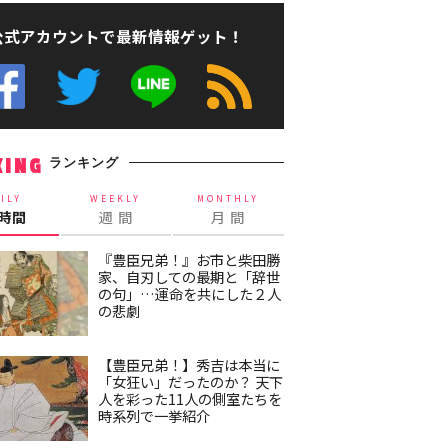
公式アカウントで最新情報ゲット！
ランキング
KING
ILY
WEEKLY
MONTHLY
4時間
週 間
月 間
『豊臣兄弟！』お市と柴田勝
家、自刃しての最期と「辞世
の句」…運命を共にした２人
の悲劇
【豊臣兄弟！】秀吉は本当に
「女狂い」だったのか？ 天下
人を彩った11人の側室たちを
時系列で一挙紹介