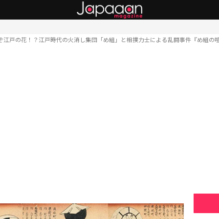
ぞ江戸の花！？江戸時代の火消し集団「め組」と相撲力士による乱闘事件『め組の