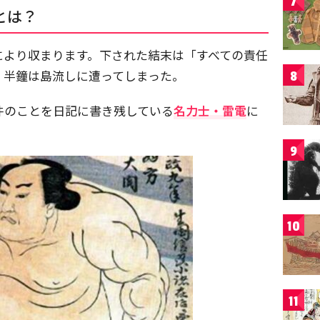
7
とは？
により収まります。下された結末は「すべての責任
。半鐘は島流しに遭ってしまった。
8
件のことを日記に書き残している
名力士・雷電
に
9
10
11