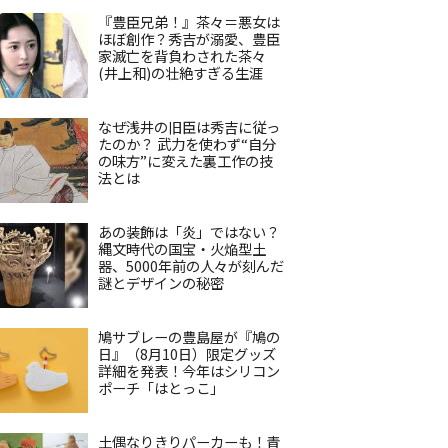
『豊臣兄弟！』茶々＝悪女は
ほぼ創作？秀吉が溺愛、豊臣
家滅亡を背負わされた茶々
(井上和)の壮絶すぎる生涯
なぜ浅井の旧臣は秀吉に従っ
たのか？ 武力を使わず“自分
の味方”に変えた裏工作の技
法とは
あの装飾は「炎」ではない？
縄文時代の国宝・火焔型土
器、5000年前の人々が刻んだ
謎とデザインの秘密
鳩サブレーの豊島屋が『鳩の
日』（8月10日）限定グッズ
詳細を発表！今年はシリコン
ポーチ「はとっこ」
土偶なりきりパーカーも！青