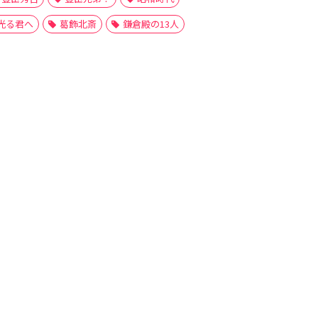
光る君へ
葛飾北斎
鎌倉殿の13人