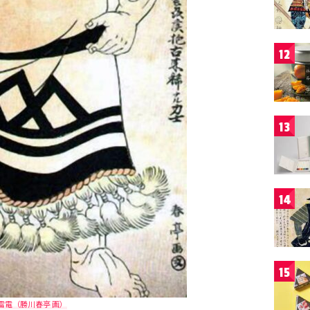
12
13
14
15
雷電（勝川春亭 画）