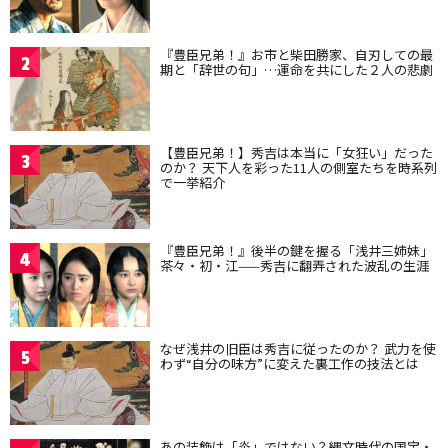
『豊臣兄弟！』お市と柴田勝家、自刃しての最
2
期と「辞世の句」…運命を共にした２人の悲劇
【豊臣兄弟！】秀吉は本当に「女狂い」だった
3
のか？ 天下人を彩った11人の側室たちを時系列
で一挙紹介
『豊臣兄弟！』後半の鍵を握る「浅井三姉妹」
4
茶々・初・江——秀吉に翻弄された波乱の生涯
なぜ浅井の旧臣は秀吉に従ったのか？ 武力を使
5
わず“自分の味方”に変えた裏工作の技法とは
あの装飾は「炎」ではない？縄文時代の国宝・