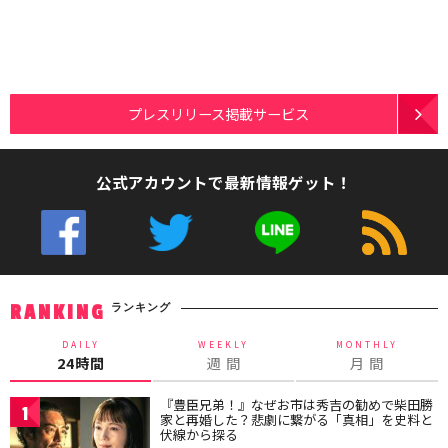
プレスリリース掲載サービス
公式アカウントで最新情報ゲット！
ランキング
RANKING
DAILY
WEEKLY
MONTHLY
24時間
週 間
月 間
『豊臣兄弟！』なぜお市は秀吉の勧めで柴田勝
1
家と再婚した？悲劇に繋がる「真相」を史料と
伏線から探る