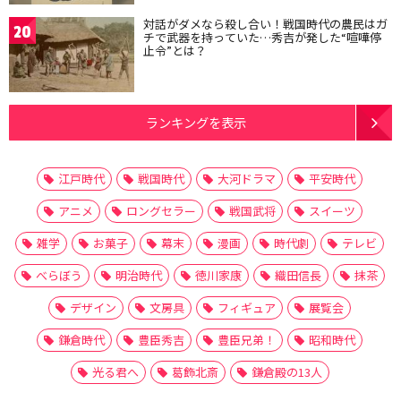
対話がダメなら殺し合い！戦国時代の農民はガ
20
チで武器を持っていた…秀吉が発した“喧嘩停
止令”とは？
ランキングを表示
江戸時代
戦国時代
大河ドラマ
平安時代
アニメ
ロングセラー
戦国武将
スイーツ
雑学
お菓子
幕末
漫画
時代劇
テレビ
べらぼう
明治時代
徳川家康
織田信長
抹茶
デザイン
文房具
フィギュア
展覧会
鎌倉時代
豊臣秀吉
豊臣兄弟！
昭和時代
光る君へ
葛飾北斎
鎌倉殿の13人