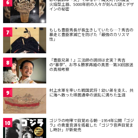
6
火焔型土器、5000年前の人々が刻んだ謎とデザ
インの秘密
もしも豊臣秀長が長生きしていたら…？秀吉の
7
暴走と豊臣家滅亡を防げた「最強のカリスマ
性」
『豊臣兄弟！』三法師の誘拐は史実？秀吉
8
の“暴挙”、お市＆勝家再婚の真意…第30回放送
の真相考察
村上水軍を率いた戦国武将！幼い弟を支え、共
9
に海へ散った得居通幸の波乱に満ちた生涯
ゴジラの咆哮で目覚める朝…1954年公開『ゴジ
10
ラ』の貴重音源を搭載した「ゴジラ音声目覚ま
し時計」が新発売