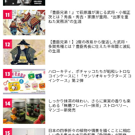
『豊臣兄弟！』で萩原護が演じる武将・小堀正
11
次とは？秀長・秀吉・家康が重用、“出家を重
ねた実務派”の生涯
【豊臣兄弟！】2度の改易から復活した武将・
12
多賀秀種とは？豊臣秀長に仕えた半年間と波乱
の生涯
ハローキティ、ポチャッコたちが昭和レトロな
13
コインケースに！「サンリオキャラクターズ コ
インケース」第２弾
しっかり抹茶の味わい、さらに果実の香りも楽
14
しめる「無糖フレーバー抹茶」ストロベリー、
マンゴー新発売
日本の四季折々の植物や情景を描くことに相応
15
しい色を集めた水彩色鉛筆『色辞典』が新発