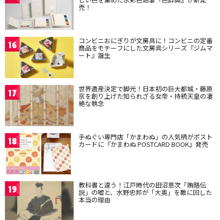
売！
コンビニおにぎりが文房具に！コンビニの定番
16
商品をモチーフにした文房具シリーズ『ジムマ
ート』誕生
世界遺産決定で脚光！日本初の巨大都城・藤原
17
京を創り上げた知られざる女帝・持統天皇の凄
絶な執念
手ぬぐい専門店「かまわぬ」の人気柄がポスト
18
カードに『かまわぬ POSTCARD BOOK』発売
教科書と違う！江戸時代の田沼意次「賄賂伝
19
説」の嘘と、水野忠邦が「大奥」を敵に回した
本当の理由