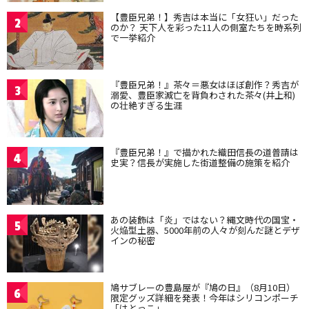
【豊臣兄弟！】秀吉は本当に「女狂い」だった
2
のか？ 天下人を彩った11人の側室たちを時系列
で一挙紹介
『豊臣兄弟！』茶々＝悪女はほぼ創作？秀吉が
3
溺愛、豊臣家滅亡を背負わされた茶々(井上和)
の壮絶すぎる生涯
『豊臣兄弟！』で描かれた織田信長の道普請は
4
史実？信長が実施した街道整備の施策を紹介
あの装飾は「炎」ではない？縄文時代の国宝・
5
火焔型土器、5000年前の人々が刻んだ謎とデザ
インの秘密
鳩サブレーの豊島屋が『鳩の日』（8月10日）
6
限定グッズ詳細を発表！今年はシリコンポーチ
「はとっこ」