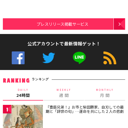
プレスリリース掲載サービス
公式アカウントで最新情報ゲット！
ランキング
RANKING
DAILY
WEEKLY
MONTHLY
24時間
週 間
月 間
『豊臣兄弟！』お市と柴田勝家、自刃しての最
1
期と「辞世の句」…運命を共にした２人の悲劇