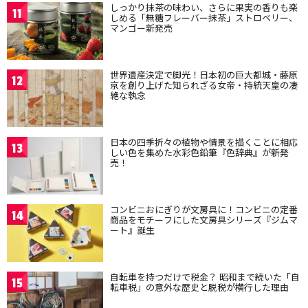
しっかり抹茶の味わい、さらに果実の香りも楽
11
しめる「無糖フレーバー抹茶」ストロベリー、
マンゴー新発売
世界遺産決定で脚光！日本初の巨大都城・藤原
12
京を創り上げた知られざる女帝・持統天皇の凄
絶な執念
日本の四季折々の植物や情景を描くことに相応
13
しい色を集めた水彩色鉛筆『色辞典』が新発
売！
コンビニおにぎりが文房具に！コンビニの定番
14
商品をモチーフにした文房具シリーズ『ジムマ
ート』誕生
自転車を持つだけで税金？ 昭和まで続いた「自
15
転車税」の意外な歴史と脱税が横行した理由