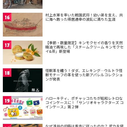
村上水軍を率いた戦国武将！幼い弟を支え、共
16
に海へ散った得居通幸の波乱に満ちた生涯
【季節・数量限定】キンモクセイの香りを天然
17
精油で再現した「スチームクリーム キンモクセ
イ&茶」新登場
怪獣革を纏う！ダダ、エレキング…ウルトラ怪
18
獣モチーフの革を使った新アパレルコレクショ
ンが発表
ハローキティ、ポチャッコたちが昭和レトロな
19
コインケースに！「サンリオキャラクターズ コ
インケース」第２弾
なぜ浅井の旧臣は秀吉に従ったのか？ 武力を使