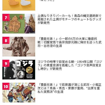
土偶なりきりパーカーも！青森の縄文遺跡群で
7
発掘された土偶がモチーフのキュートなグッズ
が新発売
『豊臣兄弟！』小一郎の5万の大軍に徹底抗
8
戦！切腹覚悟で長宗我部元親に降伏を迫った武
将・谷忠澄の生涯
ゴジラの咆哮で目覚める朝…1954年公開『ゴジ
9
ラ』の貴重音源を搭載した「ゴジラ音声目覚ま
し時計」が新発売
『豊臣兄弟！』で萩原護が演じる武将・小堀正
10
次とは？秀長・秀吉・家康が重用、“出家を重
ねた実務派”の生涯