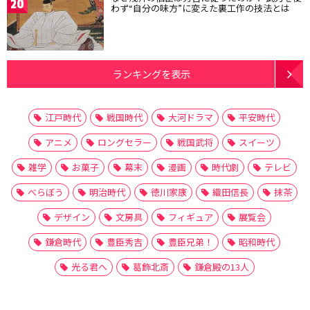
20
わず“自分の味方”に変えた裏工作の技法とは
ランキングを表示
江戸時代
戦国時代
大河ドラマ
平安時代
アニメ
ロングセラー
戦国武将
スイーツ
雑学
お菓子
幕末
漫画
時代劇
テレビ
べらぼう
明治時代
徳川家康
織田信長
抹茶
デザイン
文房具
フィギュア
展覧会
鎌倉時代
豊臣秀吉
豊臣兄弟！
昭和時代
光る君へ
葛飾北斎
鎌倉殿の13人