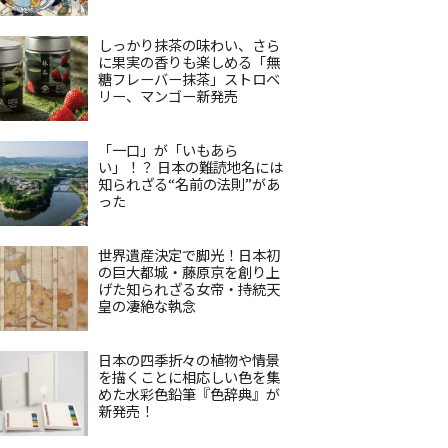
しっかり抹茶の味わい、さら
に果実の香りも楽しめる「無
糖フレーバー抹茶」ストロベ
リー、マンゴー新発売
「一口」が「いもあら
い」！？ 日本の難読地名には
知られざる“名前の法則”があ
った
世界遺産決定で脚光！日本初
の巨大都城・藤原京を創り上
げた知られざる女帝・持統天
皇の凄絶な執念
日本の四季折々の植物や情景
を描くことに相応しい色を集
めた水彩色鉛筆『色辞典』が
新発売！