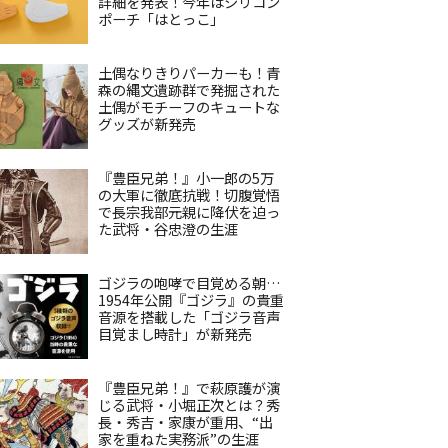
詳細を発表！今年はシリコン
ポーチ「はとっこ」
土偶なりきりパーカーも！青
森の縄文遺跡群で発掘された
土偶がモチーフのキュートな
グッズが新発売
『豊臣兄弟！』小一郎の5万
の大軍に徹底抗戦！切腹覚悟
で長宗我部元親に降伏を迫っ
た武将・谷忠澄の生涯
ゴジラの咆哮で目覚める朝…
1954年公開『ゴジラ』の貴重
音源を搭載した「ゴジラ音声
目覚まし時計」が新発売
『豊臣兄弟！』で萩原護が演
じる武将・小堀正次とは？秀
長・秀吉・家康が重用、“出
家を重ねた実務派”の生涯