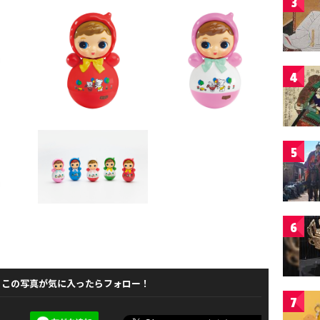
3
4
5
6
この写真が気に入ったらフォロー！
7