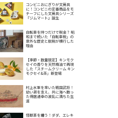
コンビニおにぎりが文房具
に！コンビニの定番商品をモ
チーフにした文房具シリーズ
『ジムマート』誕生
自転車を持つだけで税金？ 昭
和まで続いた「自転車税」の
意外な歴史と脱税が横行した
理由
【季節・数量限定】キンモク
セイの香りを天然精油で再現
した「スチームクリーム キン
モクセイ&茶」新登場
村上水軍を率いた戦国武将！
幼い弟を支え、共に海へ散っ
た得居通幸の波乱に満ちた生
涯
怪獣革を纏う！ダダ、エレキ