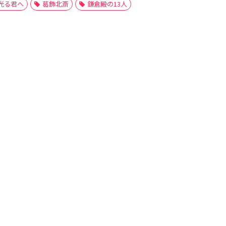
光る君へ
葛飾北斎
鎌倉殿の13人