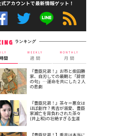
公式アカウントで最新情報ゲット！
ランキング
KING
ILY
WEEKLY
MONTHLY
4時間
週 間
月 間
『豊臣兄弟！』お市と柴田勝
家、自刃しての最期と「辞世
の句」…運命を共にした２人
の悲劇
『豊臣兄弟！』茶々＝悪女は
ほぼ創作？秀吉が溺愛、豊臣
家滅亡を背負わされた茶々
(井上和)の壮絶すぎる生涯
【豊臣兄弟！】秀吉は本当に