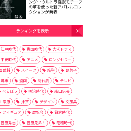
ング…ウルトラ怪獣モチーフ
の革を使った新アパレルコレ
クションが発表
ランキングを表示
江戸時代
戦国時代
大河ドラマ
平安時代
アニメ
ロングセラー
国武将
スイーツ
雑学
お菓子
幕末
漫画
時代劇
テレビ
べらぼう
明治時代
織田信長
川家康
抹茶
デザイン
文房具
フィギュア
展覧会
鎌倉時代
豊臣秀吉
豊臣兄弟！
昭和時代