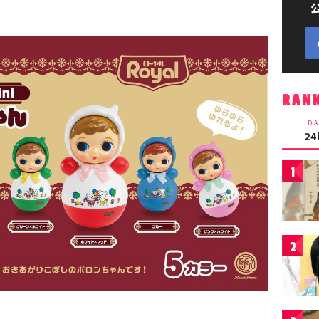
RAN
DA
2
1
2