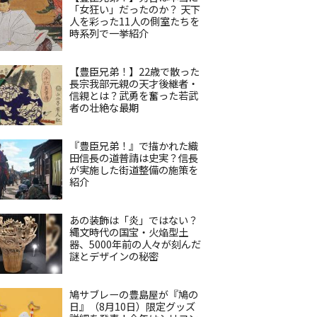
「女狂い」だったのか？ 天下
人を彩った11人の側室たちを
時系列で一挙紹介
【豊臣兄弟！】22歳で散った
長宗我部元親の天才後継者・
信親とは？武勇を奮った若武
者の壮絶な最期
『豊臣兄弟！』で描かれた織
田信長の道普請は史実？信長
が実施した街道整備の施策を
紹介
あの装飾は「炎」ではない？
縄文時代の国宝・火焔型土
器、5000年前の人々が刻んだ
謎とデザインの秘密
鳩サブレーの豊島屋が『鳩の
日』（8月10日）限定グッズ