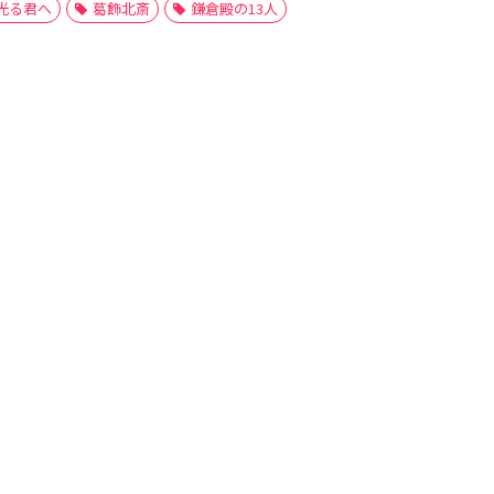
光る君へ
葛飾北斎
鎌倉殿の13人