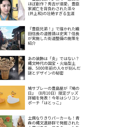
ほぼ創作？秀吉が溺愛、豊臣
家滅亡を背負わされた茶々
(井上和)の壮絶すぎる生涯
『豊臣兄弟！』で描かれた織
田信長の道普請は史実？信長
が実施した街道整備の施策を
紹介
あの装飾は「炎」ではない？
縄文時代の国宝・火焔型土
器、5000年前の人々が刻んだ
謎とデザインの秘密
鳩サブレーの豊島屋が『鳩の
日』（8月10日）限定グッズ
詳細を発表！今年はシリコン
ポーチ「はとっこ」
土偶なりきりパーカーも！青
森の縄文遺跡群で発掘された