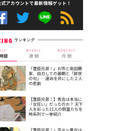
公式アカウントで最新情報ゲット！
ランキング
KING
ILY
WEEKLY
MONTHLY
4時間
週 間
月 間
『豊臣兄弟！』お市と柴田勝
家、自刃しての最期と「辞世
の句」…運命を共にした２人
の悲劇
【豊臣兄弟！】秀吉は本当に
「女狂い」だったのか？ 天下
人を彩った11人の側室たちを
時系列で一挙紹介
『豊臣兄弟！』茶々＝悪女は