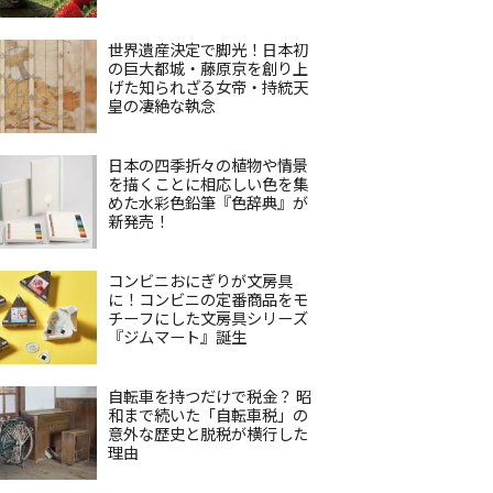
世界遺産決定で脚光！日本初
の巨大都城・藤原京を創り上
げた知られざる女帝・持統天
皇の凄絶な執念
日本の四季折々の植物や情景
を描くことに相応しい色を集
めた水彩色鉛筆『色辞典』が
新発売！
コンビニおにぎりが文房具
に！コンビニの定番商品をモ
チーフにした文房具シリーズ
『ジムマート』誕生
自転車を持つだけで税金？ 昭
和まで続いた「自転車税」の
意外な歴史と脱税が横行した
理由