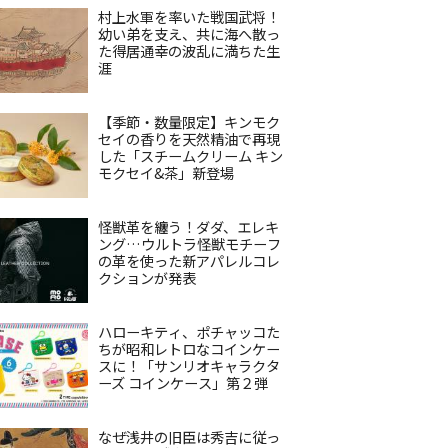
村上水軍を率いた戦国武将！
幼い弟を支え、共に海へ散っ
た得居通幸の波乱に満ちた生
涯
【季節・数量限定】キンモク
セイの香りを天然精油で再現
した「スチームクリーム キン
モクセイ&茶」新登場
怪獣革を纏う！ダダ、エレキ
ング…ウルトラ怪獣モチーフ
の革を使った新アパレルコレ
クションが発表
ハローキティ、ポチャッコた
ちが昭和レトロなコインケー
スに！「サンリオキャラクタ
ーズ コインケース」第２弾
なぜ浅井の旧臣は秀吉に従っ