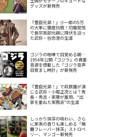
土偶がモチーフのキュートな
グッズが新発売
『豊臣兄弟！』小一郎の5万
の大軍に徹底抗戦！切腹覚悟
で長宗我部元親に降伏を迫っ
た武将・谷忠澄の生涯
ゴジラの咆哮で目覚める朝…
1954年公開『ゴジラ』の貴重
音源を搭載した「ゴジラ音声
目覚まし時計」が新発売
『豊臣兄弟！』で萩原護が演
じる武将・小堀正次とは？秀
長・秀吉・家康が重用、“出
家を重ねた実務派”の生涯
しっかり抹茶の味わい、さら
に果実の香りも楽しめる「無
糖フレーバー抹茶」ストロベ
リー、マンゴー新発売