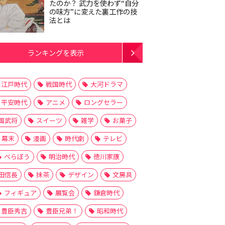
たのか？ 武力を使わず“自分
の味方”に変えた裏工作の技
法とは
ランキングを表示
江戸時代
戦国時代
大河ドラマ
平安時代
アニメ
ロングセラー
国武将
スイーツ
雑学
お菓子
幕末
漫画
時代劇
テレビ
べらぼう
明治時代
徳川家康
田信長
抹茶
デザイン
文房具
フィギュア
展覧会
鎌倉時代
豊臣秀吉
豊臣兄弟！
昭和時代