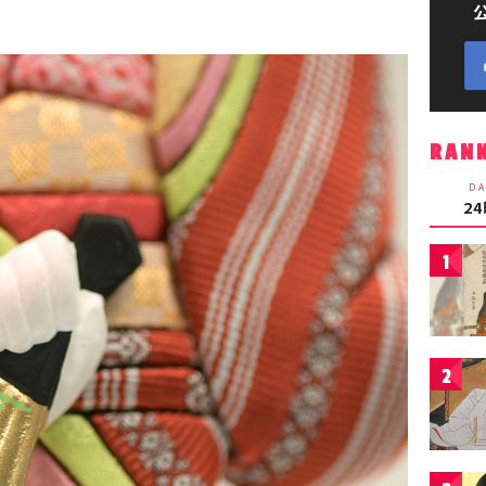
RAN
DA
2
1
2