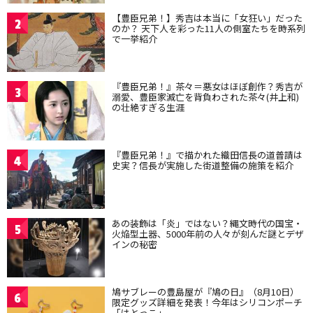
【豊臣兄弟！】秀吉は本当に「女狂い」だった
2
のか？ 天下人を彩った11人の側室たちを時系列
で一挙紹介
『豊臣兄弟！』茶々＝悪女はほぼ創作？秀吉が
3
溺愛、豊臣家滅亡を背負わされた茶々(井上和)
の壮絶すぎる生涯
『豊臣兄弟！』で描かれた織田信長の道普請は
4
史実？信長が実施した街道整備の施策を紹介
あの装飾は「炎」ではない？縄文時代の国宝・
5
火焔型土器、5000年前の人々が刻んだ謎とデザ
インの秘密
鳩サブレーの豊島屋が『鳩の日』（8月10日）
6
限定グッズ詳細を発表！今年はシリコンポーチ
「はとっこ」