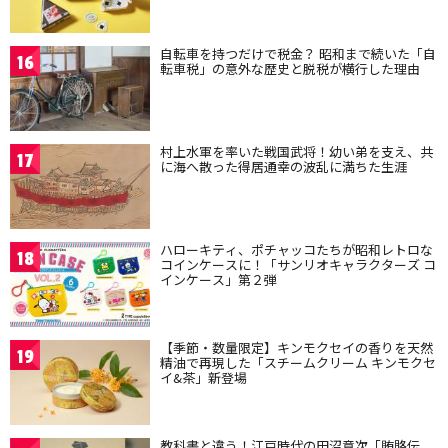
自転車を持つだけで税金？ 昭和まで続いた「自
16
転車税」の意外な歴史と脱税が横行した理由
村上水軍を率いた戦国武将！幼い弟を支え、共
17
に海へ散った得居通幸の波乱に満ちた生涯
ハローキティ、ポチャッコたちが昭和レトロな
18
コインケースに！「サンリオキャラクターズ コ
インケース」第２弾
【季節・数量限定】キンモクセイの香りを天然
19
精油で再現した「スチームクリーム キンモクセ
イ&茶」新登場
教科書と違う！江戸時代の田沼意次「賄賂伝