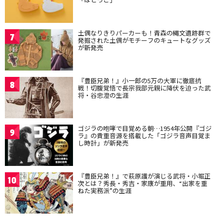
土偶なりきりパーカーも！青森の縄文遺跡群で
7
発掘された土偶がモチーフのキュートなグッズ
が新発売
『豊臣兄弟！』小一郎の5万の大軍に徹底抗
8
戦！切腹覚悟で長宗我部元親に降伏を迫った武
将・谷忠澄の生涯
ゴジラの咆哮で目覚める朝…1954年公開『ゴジ
9
ラ』の貴重音源を搭載した「ゴジラ音声目覚ま
し時計」が新発売
『豊臣兄弟！』で萩原護が演じる武将・小堀正
10
次とは？秀長・秀吉・家康が重用、“出家を重
ねた実務派”の生涯