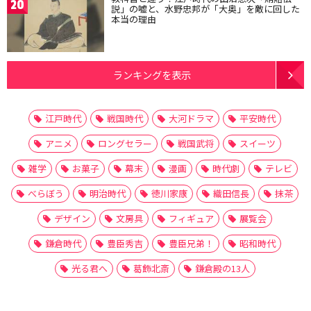
20
説」の嘘と、水野忠邦が「大奥」を敵に回した
本当の理由
ランキングを表示
江戸時代
戦国時代
大河ドラマ
平安時代
アニメ
ロングセラー
戦国武将
スイーツ
雑学
お菓子
幕末
漫画
時代劇
テレビ
べらぼう
明治時代
徳川家康
織田信長
抹茶
デザイン
文房具
フィギュア
展覧会
鎌倉時代
豊臣秀吉
豊臣兄弟！
昭和時代
光る君へ
葛飾北斎
鎌倉殿の13人