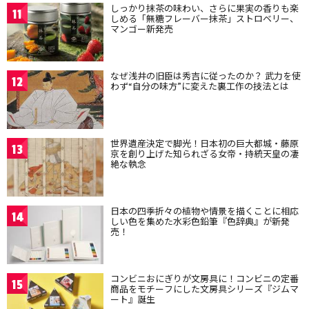
しっかり抹茶の味わい、さらに果実の香りも楽
11
しめる「無糖フレーバー抹茶」ストロベリー、
マンゴー新発売
なぜ浅井の旧臣は秀吉に従ったのか？ 武力を使
12
わず“自分の味方”に変えた裏工作の技法とは
世界遺産決定で脚光！日本初の巨大都城・藤原
13
京を創り上げた知られざる女帝・持統天皇の凄
絶な執念
日本の四季折々の植物や情景を描くことに相応
14
しい色を集めた水彩色鉛筆『色辞典』が新発
売！
コンビニおにぎりが文房具に！コンビニの定番
15
商品をモチーフにした文房具シリーズ『ジムマ
ート』誕生