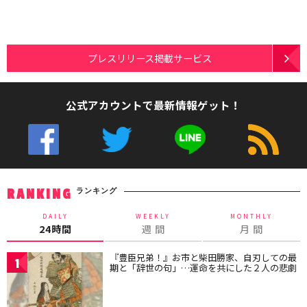
プレスリリース掲載サービス
公式アカウントで最新情報ゲット！
ランキング
RANKING
DAILY
WEEKLY
MONTHLY
24時間
週 間
月 間
『豊臣兄弟！』お市と柴田勝家、自刃しての最
1
期と「辞世の句」…運命を共にした２人の悲劇