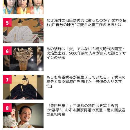
なぜ浅井の旧臣は秀吉に従ったのか？ 武力を使
5
わず“自分の味方”に変えた裏工作の技法とは
あの装飾は「炎」ではない？縄文時代の国宝・
6
火焔型土器、5000年前の人々が刻んだ謎とデザ
インの秘密
もしも豊臣秀長が長生きしていたら…？秀吉の
7
暴走と豊臣家滅亡を防げた「最強のカリスマ
性」
『豊臣兄弟！』三法師の誘拐は史実？秀吉
8
の“暴挙”、お市＆勝家再婚の真意…第30回放送
の真相考察