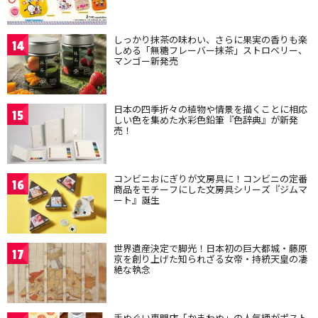
しっかり抹茶の味わい、さらに果実の香りも楽
14
しめる「無糖フレーバー抹茶」ストロベリー、
マンゴー新発売
日本の四季折々の植物や情景を描くことに相応
15
しい色を集めた水彩色鉛筆『色辞典』が新発
売！
コンビニおにぎりが文房具に！コンビニの定番
16
商品をモチーフにした文房具シリーズ『ジムマ
ート』誕生
世界遺産決定で脚光！日本初の巨大都城・藤原
17
京を創り上げた知られざる女帝・持統天皇の凄
絶な執念
手ぬぐい専門店「かまわぬ」の人気柄がポスト