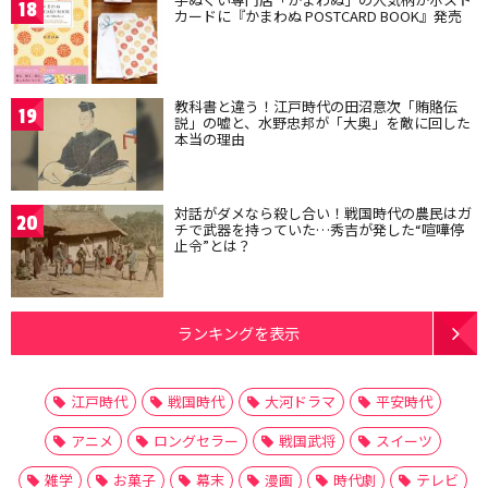
18
カードに『かまわぬ POSTCARD BOOK』発売
教科書と違う！江戸時代の田沼意次「賄賂伝
19
説」の嘘と、水野忠邦が「大奥」を敵に回した
本当の理由
対話がダメなら殺し合い！戦国時代の農民はガ
20
チで武器を持っていた…秀吉が発した“喧嘩停
止令”とは？
ランキングを表示
江戸時代
戦国時代
大河ドラマ
平安時代
アニメ
ロングセラー
戦国武将
スイーツ
雑学
お菓子
幕末
漫画
時代劇
テレビ