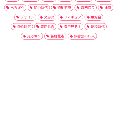
べらぼう
明治時代
徳川家康
織田信長
抹茶
デザイン
文房具
フィギュア
展覧会
鎌倉時代
豊臣秀吉
豊臣兄弟！
昭和時代
光る君へ
葛飾北斎
鎌倉殿の13人