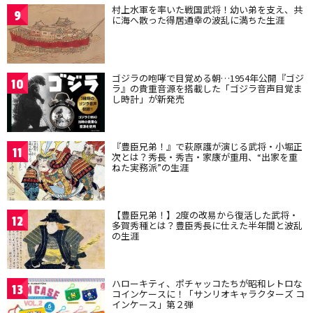
村上水軍を率いた戦国武将！幼い弟を支え、共
9
に海へ散った得居通幸の波乱に満ちた生涯
ゴジラの咆哮で目覚める朝…1954年公開『ゴジ
10
ラ』の貴重音源を搭載した「ゴジラ音声目覚ま
し時計」が新発売
『豊臣兄弟！』で萩原護が演じる武将・小堀正
11
次とは？秀長・秀吉・家康が重用、“出家を重
ねた実務派”の生涯
【豊臣兄弟！】2度の改易から復活した武将・
12
多賀秀種とは？豊臣秀長に仕えた半年間と波乱
の生涯
ハローキティ、ポチャッコたちが昭和レトロな
13
コインケースに！「サンリオキャラクターズ コ
インケース」第２弾