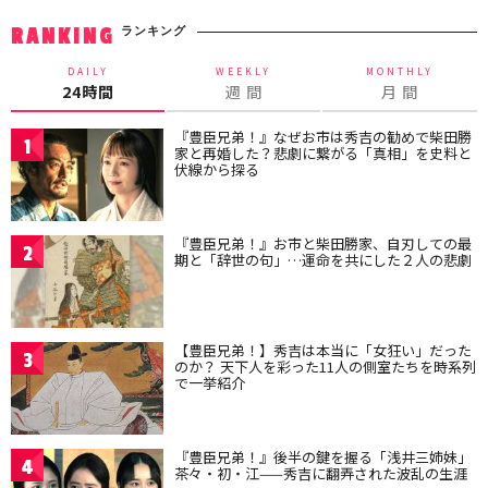
ランキング
RANKING
DAILY
WEEKLY
MONTHLY
24時間
週 間
月 間
『豊臣兄弟！』なぜお市は秀吉の勧めで柴田勝
1
家と再婚した？悲劇に繋がる「真相」を史料と
伏線から探る
『豊臣兄弟！』お市と柴田勝家、自刃しての最
2
期と「辞世の句」…運命を共にした２人の悲劇
【豊臣兄弟！】秀吉は本当に「女狂い」だった
3
のか？ 天下人を彩った11人の側室たちを時系列
で一挙紹介
『豊臣兄弟！』後半の鍵を握る「浅井三姉妹」
4
茶々・初・江——秀吉に翻弄された波乱の生涯