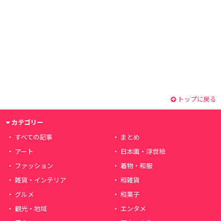
トップに戻る
カテゴリー
すべての記事
まとめ
アート
日本画・浮世絵
ファッション
着物・和服
雑貨・インテリア
和雑貨
グルメ
和菓子
観光・地域
エンタメ