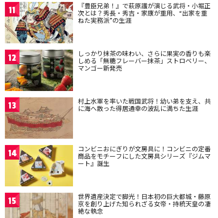
『豊臣兄弟！』で萩原護が演じる武将・小堀正
11
次とは？秀長・秀吉・家康が重用、“出家を重
ねた実務派”の生涯
しっかり抹茶の味わい、さらに果実の香りも楽
12
しめる「無糖フレーバー抹茶」ストロベリー、
マンゴー新発売
村上水軍を率いた戦国武将！幼い弟を支え、共
13
に海へ散った得居通幸の波乱に満ちた生涯
コンビニおにぎりが文房具に！コンビニの定番
14
商品をモチーフにした文房具シリーズ『ジムマ
ート』誕生
世界遺産決定で脚光！日本初の巨大都城・藤原
15
京を創り上げた知られざる女帝・持統天皇の凄
絶な執念