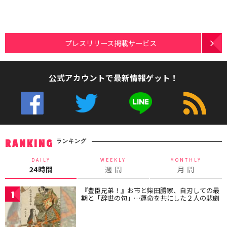
プレスリリース掲載サービス
公式アカウントで最新情報ゲット！
ランキング
RANKING
DAILY
WEEKLY
MONTHLY
24時間
週 間
月 間
『豊臣兄弟！』お市と柴田勝家、自刃しての最
1
期と「辞世の句」…運命を共にした２人の悲劇