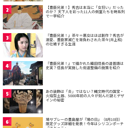
【豊臣兄弟！】秀吉は本当に「女狂い」だった
2
のか？ 天下人を彩った11人の側室たちを時系列
で一挙紹介
『豊臣兄弟！』茶々＝悪女はほぼ創作？秀吉が
3
溺愛、豊臣家滅亡を背負わされた茶々(井上和)
の壮絶すぎる生涯
『豊臣兄弟！』で描かれた織田信長の道普請は
4
史実？信長が実施した街道整備の施策を紹介
あの装飾は「炎」ではない？縄文時代の国宝・
5
火焔型土器、5000年前の人々が刻んだ謎とデザ
インの秘密
鳩サブレーの豊島屋が『鳩の日』（8月10日）
6
限定グッズ詳細を発表！今年はシリコンポーチ
「はとっこ」