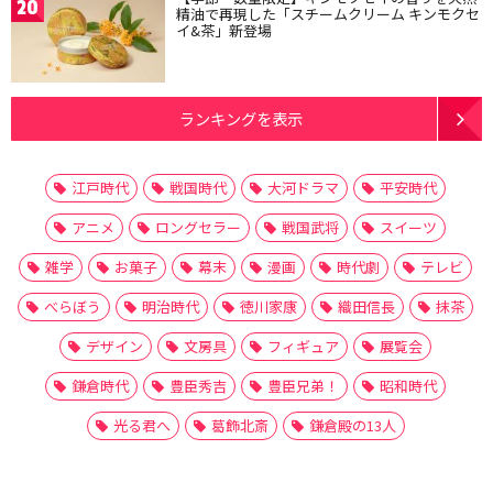
20
精油で再現した「スチームクリーム キンモクセ
イ&茶」新登場
ランキングを表示
江戸時代
戦国時代
大河ドラマ
平安時代
アニメ
ロングセラー
戦国武将
スイーツ
雑学
お菓子
幕末
漫画
時代劇
テレビ
べらぼう
明治時代
徳川家康
織田信長
抹茶
デザイン
文房具
フィギュア
展覧会
鎌倉時代
豊臣秀吉
豊臣兄弟！
昭和時代
光る君へ
葛飾北斎
鎌倉殿の13人