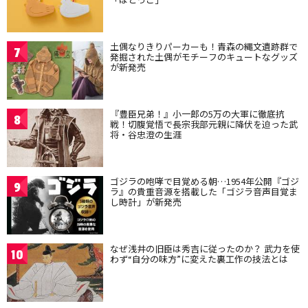
土偶なりきりパーカーも！青森の縄文遺跡群で
7
発掘された土偶がモチーフのキュートなグッズ
が新発売
『豊臣兄弟！』小一郎の5万の大軍に徹底抗
8
戦！切腹覚悟で長宗我部元親に降伏を迫った武
将・谷忠澄の生涯
ゴジラの咆哮で目覚める朝…1954年公開『ゴジ
9
ラ』の貴重音源を搭載した「ゴジラ音声目覚ま
し時計」が新発売
なぜ浅井の旧臣は秀吉に従ったのか？ 武力を使
10
わず“自分の味方”に変えた裏工作の技法とは