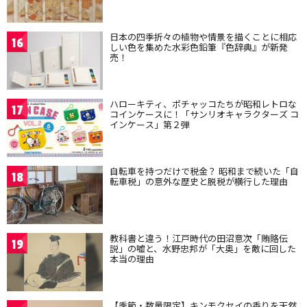
日本の四季折々の植物や情景を描くことに相応
16
しい色を集めた水彩色鉛筆『色辞典』が新発
売！
ハローキティ、ポチャッコたちが昭和レトロな
17
コインケースに！「サンリオキャラクターズ コ
インケース」第２弾
自転車を持つだけで税金？ 昭和まで続いた「自
18
転車税」の意外な歴史と脱税が横行した理由
教科書と違う！江戸時代の田沼意次「賄賂伝
19
説」の嘘と、水野忠邦が「大奥」を敵に回した
本当の理由
【季節・数量限定】キンモクセイの香りを天然