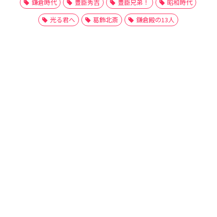
鎌倉時代
豊臣秀吉
豊臣兄弟！
昭和時代
光る君へ
葛飾北斎
鎌倉殿の13人