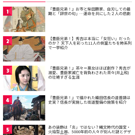
『豊臣兄弟！』お市と柴田勝家、自刃しての最
1
期と「辞世の句」…運命を共にした２人の悲劇
【豊臣兄弟！】秀吉は本当に「女狂い」だった
2
のか？ 天下人を彩った11人の側室たちを時系列
で一挙紹介
『豊臣兄弟！』茶々＝悪女はほぼ創作？秀吉が
3
溺愛、豊臣家滅亡を背負わされた茶々(井上和)
の壮絶すぎる生涯
『豊臣兄弟！』で描かれた織田信長の道普請は
4
史実？信長が実施した街道整備の施策を紹介
あの装飾は「炎」ではない？縄文時代の国宝・
5
火焔型土器、5000年前の人々が刻んだ謎とデザ