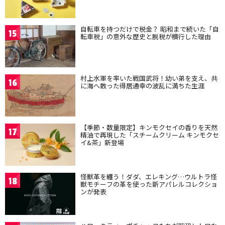
自転車を持つだけで税金？ 昭和まで続いた「自
15
転車税」の意外な歴史と脱税が横行した理由
村上水軍を率いた戦国武将！幼い弟を支え、共
16
に海へ散った得居通幸の波乱に満ちた生涯
【季節・数量限定】キンモクセイの香りを天然
17
精油で再現した「スチームクリーム キンモクセ
イ&茶」新登場
怪獣革を纏う！ダダ、エレキング…ウルトラ怪
18
獣モチーフの革を使った新アパレルコレクショ
ンが発表