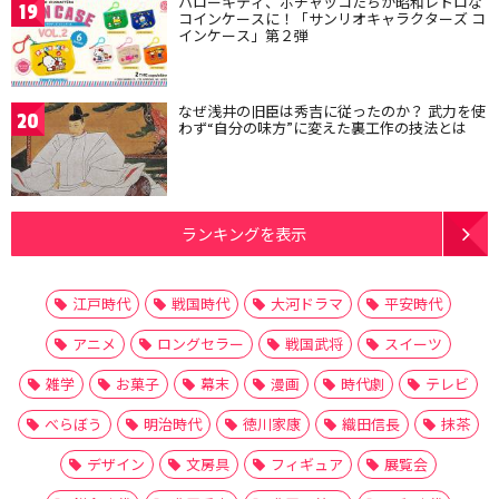
ハローキティ、ポチャッコたちが昭和レトロな
19
コインケースに！「サンリオキャラクターズ コ
インケース」第２弾
なぜ浅井の旧臣は秀吉に従ったのか？ 武力を使
20
わず“自分の味方”に変えた裏工作の技法とは
ランキングを表示
江戸時代
戦国時代
大河ドラマ
平安時代
アニメ
ロングセラー
戦国武将
スイーツ
雑学
お菓子
幕末
漫画
時代劇
テレビ
べらぼう
明治時代
徳川家康
織田信長
抹茶
デザイン
文房具
フィギュア
展覧会