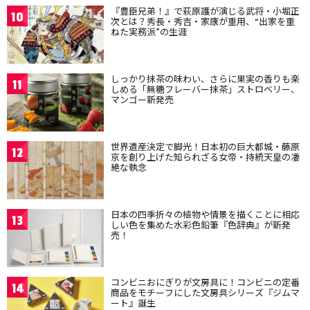
『豊臣兄弟！』で萩原護が演じる武将・小堀正
10
次とは？秀長・秀吉・家康が重用、“出家を重
ねた実務派”の生涯
しっかり抹茶の味わい、さらに果実の香りも楽
11
しめる「無糖フレーバー抹茶」ストロベリー、
マンゴー新発売
世界遺産決定で脚光！日本初の巨大都城・藤原
12
京を創り上げた知られざる女帝・持統天皇の凄
絶な執念
日本の四季折々の植物や情景を描くことに相応
13
しい色を集めた水彩色鉛筆『色辞典』が新発
売！
コンビニおにぎりが文房具に！コンビニの定番
14
商品をモチーフにした文房具シリーズ『ジムマ
ート』誕生