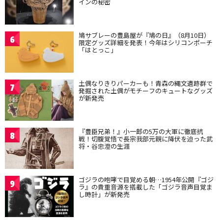
インの秘密
鳩サブレーの豊島屋が『鳩の日』（8月10日）
6
限定グッズ詳細を発表！今年はシリコンポーチ
「はとっこ」
土偶なりきりパーカーも！青森の縄文遺跡群で
7
発掘された土偶がモチーフのキュートなグッズ
が新発売
『豊臣兄弟！』小一郎の5万の大軍に徹底抗
8
戦！切腹覚悟で長宗我部元親に降伏を迫った武
将・谷忠澄の生涯
ゴジラの咆哮で目覚める朝…1954年公開『ゴジ
9
ラ』の貴重音源を搭載した「ゴジラ音声目覚ま
し時計」が新発売