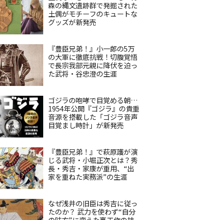
森の縄文遺跡群で発掘された
土偶がモチーフのキュートな
グッズが新発売
『豊臣兄弟！』小一郎の5万
の大軍に徹底抗戦！切腹覚悟
で長宗我部元親に降伏を迫っ
た武将・谷忠澄の生涯
ゴジラの咆哮で目覚める朝…
1954年公開『ゴジラ』の貴重
音源を搭載した「ゴジラ音声
目覚まし時計」が新発売
『豊臣兄弟！』で萩原護が演
じる武将・小堀正次とは？秀
長・秀吉・家康が重用、“出
家を重ねた実務派”の生涯
なぜ浅井の旧臣は秀吉に従っ
たのか？ 武力を使わず“自分
の味方”に変えた裏工作の技