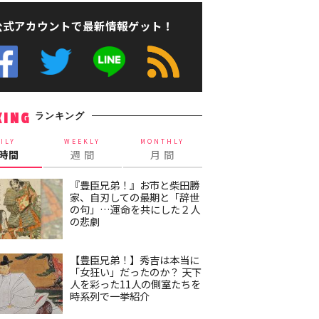
公式アカウントで最新情報ゲット！
ランキング
KING
ILY
WEEKLY
MONTHLY
4時間
週 間
月 間
『豊臣兄弟！』お市と柴田勝
家、自刃しての最期と「辞世
の句」…運命を共にした２人
の悲劇
【豊臣兄弟！】秀吉は本当に
「女狂い」だったのか？ 天下
人を彩った11人の側室たちを
時系列で一挙紹介