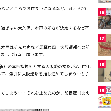
のないところでお住まいになるなど、考えるだけ
16
に過ぎない大久保、木戸の如きが決定するなど不
17
と木戸はそんな声など馬耳東風。大阪遷都への前
出まし（行幸）願います。
18
争
）の本部指揮所とする大阪城の視察が名目でし
して、強引に大阪遷都を推し進めてしまうつもり
19
ってしまう……それを止めたのが、
前島密
（まえ