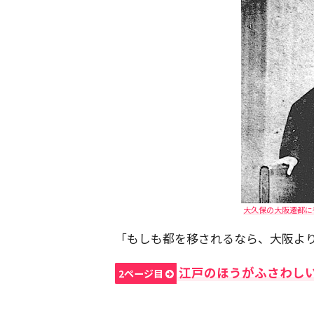
大久保の大阪遷都に待
「もしも都を移されるなら、大阪よ
江戸のほうがふさわし
2ページ目