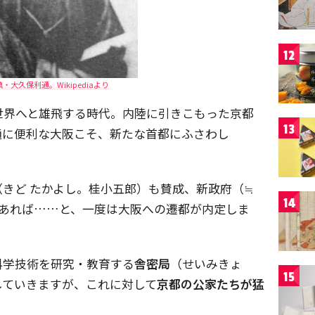
12
・大久保利通。Wikipediaより
世界へと雄飛する時代。内陸に引きこもった京都
13
通に便利な大阪こそ、新たな首都にふさわし
（きど たかよし。桂小五郎）も賛成、新政府（≒
14
であれば……と、一度は大阪への遷都が内定しま
科学技術を研究・教育する
舎密局
（せいみきょ
15
していきますが、これに対して
京都の公家たちが猛