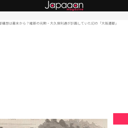
都構想は幕末から？維新の元勲・大久保利通が計画していた幻の「大阪遷都」