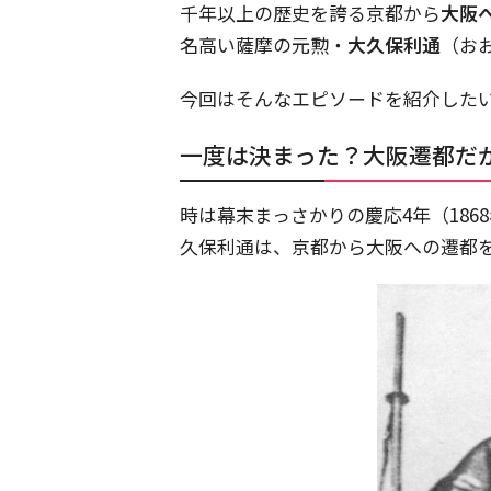
千年以上の歴史を誇る京都から
大阪
名高い薩摩の元勲・
大久保利通
（お
今回はそんなエピソードを紹介した
一度は決まった？大阪遷都だ
時は幕末まっさかりの慶応4年（18
久保利通は、京都から大阪への遷都