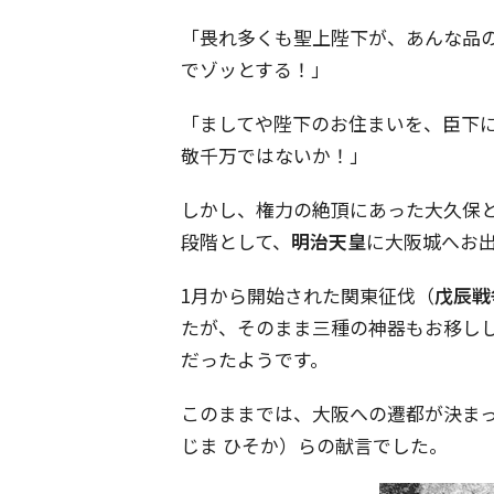
「畏れ多くも聖上陛下が、あんな品
でゾッとする！」
「ましてや陛下のお住まいを、臣下
敬千万ではないか！」
しかし、権力の絶頂にあった大久保
段階として、
明治天皇
に大阪城へお
1月から開始された関東征伐（
戊辰戦
たが、そのまま三種の神器もお移し
だったようです。
このままでは、大阪への遷都が決ま
じま ひそか）らの献言でした。