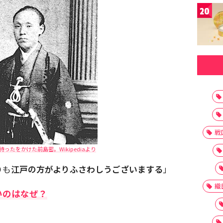
20
戦
ったをかけた前島密。Wikipediaより
りも
江戸の方がよりふさわしうございまする
」
織
いのはなぜ？