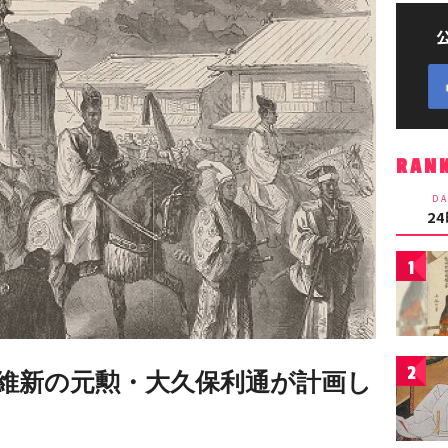
RAN
DA
2
1
2
維新の元勲・大久保利通が計画し