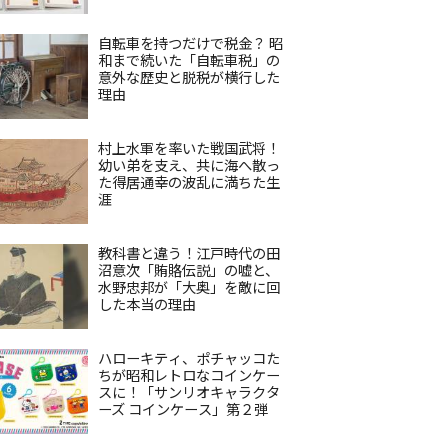
自転車を持つだけで税金？ 昭
和まで続いた「自転車税」の
意外な歴史と脱税が横行した
理由
村上水軍を率いた戦国武将！
幼い弟を支え、共に海へ散っ
た得居通幸の波乱に満ちた生
涯
教科書と違う！江戸時代の田
沼意次「賄賂伝説」の嘘と、
水野忠邦が「大奥」を敵に回
した本当の理由
ハローキティ、ポチャッコた
ちが昭和レトロなコインケー
スに！「サンリオキャラクタ
ーズ コインケース」第２弾