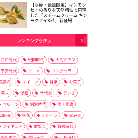
【季節・数量限定】キンモク
セイの香りを天然精油で再現
した「スチームクリーム キン
モクセイ&茶」新登場
ランキングを表示
江戸時代
戦国時代
大河ドラマ
平安時代
アニメ
ロングセラー
国武将
スイーツ
雑学
お菓子
幕末
漫画
時代劇
テレビ
べらぼう
明治時代
徳川家康
田信長
抹茶
デザイン
文房具
フィギュア
展覧会
鎌倉時代
豊臣秀吉
豊臣兄弟！
昭和時代