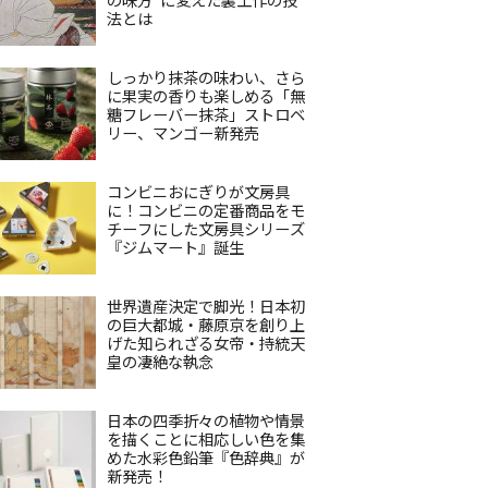
法とは
しっかり抹茶の味わい、さら
に果実の香りも楽しめる「無
糖フレーバー抹茶」ストロベ
リー、マンゴー新発売
コンビニおにぎりが文房具
に！コンビニの定番商品をモ
チーフにした文房具シリーズ
『ジムマート』誕生
世界遺産決定で脚光！日本初
の巨大都城・藤原京を創り上
げた知られざる女帝・持統天
皇の凄絶な執念
日本の四季折々の植物や情景
を描くことに相応しい色を集
めた水彩色鉛筆『色辞典』が
新発売！