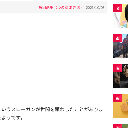
角田晶生（つのだ あきお）
2021/10/03
3
4
5
6
というスローガンが世間を賑わしたことがありま
たようです。