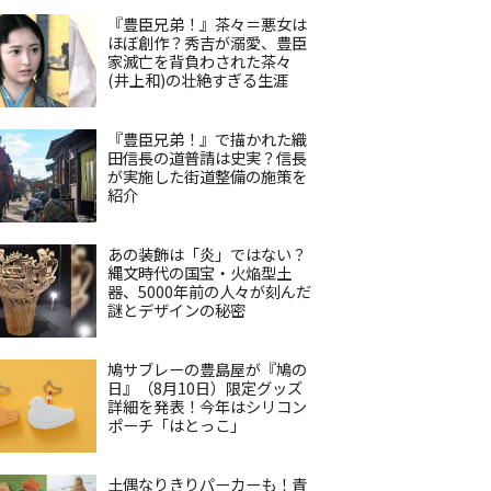
『豊臣兄弟！』茶々＝悪女は
ほぼ創作？秀吉が溺愛、豊臣
家滅亡を背負わされた茶々
(井上和)の壮絶すぎる生涯
『豊臣兄弟！』で描かれた織
田信長の道普請は史実？信長
が実施した街道整備の施策を
紹介
あの装飾は「炎」ではない？
縄文時代の国宝・火焔型土
器、5000年前の人々が刻んだ
謎とデザインの秘密
鳩サブレーの豊島屋が『鳩の
日』（8月10日）限定グッズ
詳細を発表！今年はシリコン
ポーチ「はとっこ」
土偶なりきりパーカーも！青