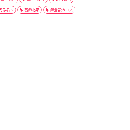
光る君へ
葛飾北斎
鎌倉殿の13人