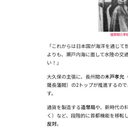
薩摩閥の重鎮
「これからは日本国が海洋を通じて
よりも、瀬戸内海に面して水陸の交
い！」
大久保の主張に、長州閥の
木戸孝允
薩長藩閥）の2トップが推進するの
す。
通貨を製造する
造幣局
や、新時代の
く）など、段階的に首都機能を移転
反対
。