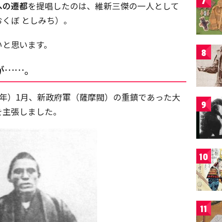
7
への遷都
を提唱したのは、維新三傑の一人として
おくぼ としみち）。
いと思います。
8
が……。
68年）1月、新政府軍（薩摩閥）の重鎮であった大
9
を主張しました。
10
11