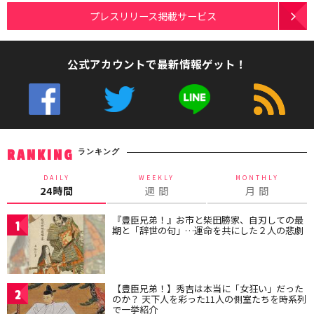
プレスリリース掲載サービス
公式アカウントで最新情報ゲット！
ランキング
RANKING
DAILY
WEEKLY
MONTHLY
24時間
週 間
月 間
『豊臣兄弟！』お市と柴田勝家、自刃しての最
1
期と「辞世の句」…運命を共にした２人の悲劇
【豊臣兄弟！】秀吉は本当に「女狂い」だった
2
のか？ 天下人を彩った11人の側室たちを時系列
で一挙紹介