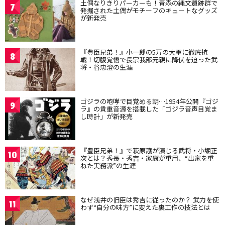
土偶なりきりパーカーも！青森の縄文遺跡群で
7
発掘された土偶がモチーフのキュートなグッズ
が新発売
『豊臣兄弟！』小一郎の5万の大軍に徹底抗
8
戦！切腹覚悟で長宗我部元親に降伏を迫った武
将・谷忠澄の生涯
ゴジラの咆哮で目覚める朝…1954年公開『ゴジ
9
ラ』の貴重音源を搭載した「ゴジラ音声目覚ま
し時計」が新発売
『豊臣兄弟！』で萩原護が演じる武将・小堀正
10
次とは？秀長・秀吉・家康が重用、“出家を重
ねた実務派”の生涯
なぜ浅井の旧臣は秀吉に従ったのか？ 武力を使
11
わず“自分の味方”に変えた裏工作の技法とは