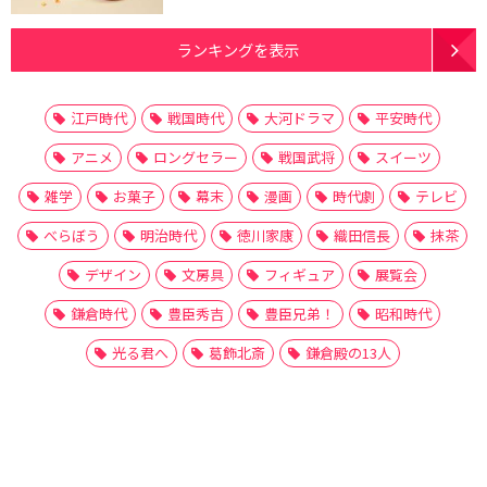
ランキングを表示
江戸時代
戦国時代
大河ドラマ
平安時代
アニメ
ロングセラー
戦国武将
スイーツ
雑学
お菓子
幕末
漫画
時代劇
テレビ
べらぼう
明治時代
徳川家康
織田信長
抹茶
デザイン
文房具
フィギュア
展覧会
鎌倉時代
豊臣秀吉
豊臣兄弟！
昭和時代
光る君へ
葛飾北斎
鎌倉殿の13人