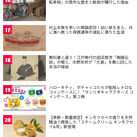
16
転車税」の意外な歴史と脱税が横行した理由
村上水軍を率いた戦国武将！幼い弟を支え、共
17
に海へ散った得居通幸の波乱に満ちた生涯
教科書と違う！江戸時代の田沼意次「賄賂伝
18
説」の嘘と、水野忠邦が「大奥」を敵に回した
本当の理由
ハローキティ、ポチャッコたちが昭和レトロな
19
コインケースに！「サンリオキャラクターズ コ
インケース」第２弾
【季節・数量限定】キンモクセイの香りを天然
20
精油で再現した「スチームクリーム キンモクセ
イ&茶」新登場