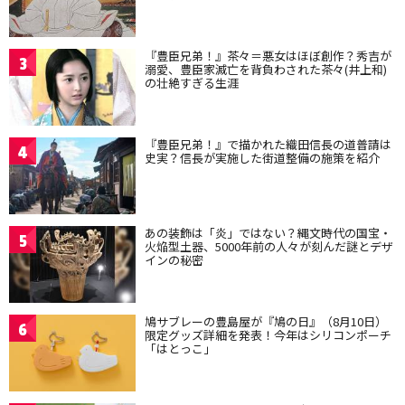
『豊臣兄弟！』茶々＝悪女はほぼ創作？秀吉が
3
溺愛、豊臣家滅亡を背負わされた茶々(井上和)
の壮絶すぎる生涯
『豊臣兄弟！』で描かれた織田信長の道普請は
4
史実？信長が実施した街道整備の施策を紹介
あの装飾は「炎」ではない？縄文時代の国宝・
5
火焔型土器、5000年前の人々が刻んだ謎とデザ
インの秘密
鳩サブレーの豊島屋が『鳩の日』（8月10日）
6
限定グッズ詳細を発表！今年はシリコンポーチ
「はとっこ」