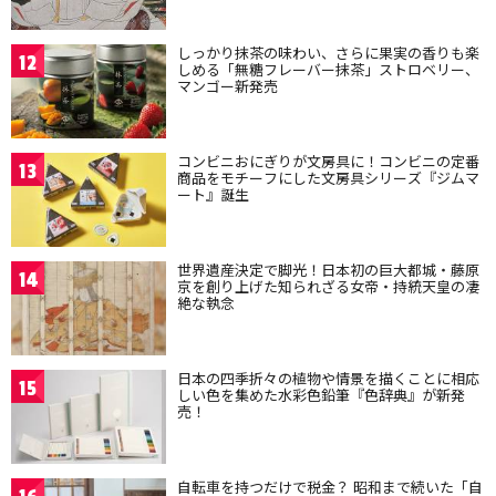
しっかり抹茶の味わい、さらに果実の香りも楽
12
しめる「無糖フレーバー抹茶」ストロベリー、
マンゴー新発売
コンビニおにぎりが文房具に！コンビニの定番
13
商品をモチーフにした文房具シリーズ『ジムマ
ート』誕生
世界遺産決定で脚光！日本初の巨大都城・藤原
14
京を創り上げた知られざる女帝・持統天皇の凄
絶な執念
日本の四季折々の植物や情景を描くことに相応
15
しい色を集めた水彩色鉛筆『色辞典』が新発
売！
自転車を持つだけで税金？ 昭和まで続いた「自