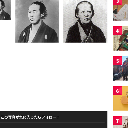
3
4
5
6
この写真が気に入ったらフォロー！
7