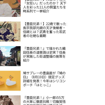
「女狂い」だったのか？ 天下
人を彩った11人の側室たちを
時系列で一挙紹介
【豊臣兄弟！】22歳で散った
長宗我部元親の天才後継者・
信親とは？武勇を奮った若武
者の壮絶な最期
『豊臣兄弟！』で描かれた織
田信長の道普請は史実？信長
が実施した街道整備の施策を
紹介
鳩サブレーの豊島屋が『鳩の
日』（8月10日）限定グッズ
詳細を発表！今年はシリコン
ポーチ「はとっこ」
『豊臣兄弟！』小一郎の5万
の大軍に徹底抗戦！切腹覚悟