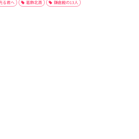
光る君へ
葛飾北斎
鎌倉殿の13人