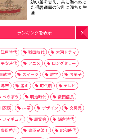
幼い弟を支え、共に海へ散っ
た得居通幸の波乱に満ちた生
涯
ランキングを表示
江戸時代
戦国時代
大河ドラマ
平安時代
アニメ
ロングセラー
国武将
スイーツ
雑学
お菓子
幕末
漫画
時代劇
テレビ
べらぼう
明治時代
織田信長
川家康
抹茶
デザイン
文房具
フィギュア
展覧会
鎌倉時代
豊臣秀吉
豊臣兄弟！
昭和時代