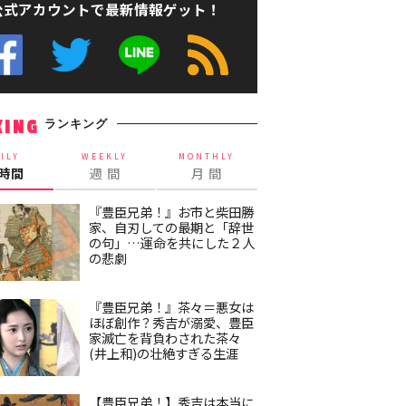
公式アカウントで最新情報ゲット！
ランキング
KING
ILY
WEEKLY
MONTHLY
4時間
週 間
月 間
『豊臣兄弟！』お市と柴田勝
家、自刃しての最期と「辞世
の句」…運命を共にした２人
の悲劇
『豊臣兄弟！』茶々＝悪女は
ほぼ創作？秀吉が溺愛、豊臣
家滅亡を背負わされた茶々
(井上和)の壮絶すぎる生涯
【豊臣兄弟！】秀吉は本当に