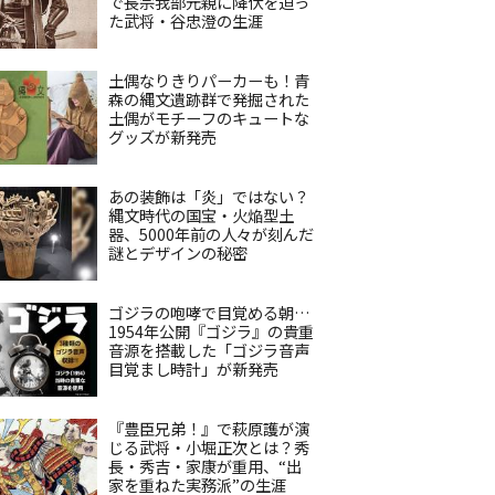
で長宗我部元親に降伏を迫っ
た武将・谷忠澄の生涯
土偶なりきりパーカーも！青
森の縄文遺跡群で発掘された
土偶がモチーフのキュートな
グッズが新発売
あの装飾は「炎」ではない？
縄文時代の国宝・火焔型土
器、5000年前の人々が刻んだ
謎とデザインの秘密
ゴジラの咆哮で目覚める朝…
1954年公開『ゴジラ』の貴重
音源を搭載した「ゴジラ音声
目覚まし時計」が新発売
『豊臣兄弟！』で萩原護が演
じる武将・小堀正次とは？秀
長・秀吉・家康が重用、“出
家を重ねた実務派”の生涯