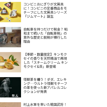
コンビニおにぎりが文房具
に！コンビニの定番商品をモ
チーフにした文房具シリーズ
『ジムマート』誕生
自転車を持つだけで税金？ 昭
和まで続いた「自転車税」の
意外な歴史と脱税が横行した
理由
【季節・数量限定】キンモク
セイの香りを天然精油で再現
した「スチームクリーム キン
モクセイ&茶」新登場
怪獣革を纏う！ダダ、エレキ
ング…ウルトラ怪獣モチーフ
の革を使った新アパレルコレ
クションが発表
村上水軍を率いた戦国武将！