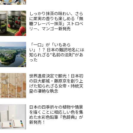
しっかり抹茶の味わい、さら
に果実の香りも楽しめる「無
糖フレーバー抹茶」ストロベ
リー、マンゴー新発売
「一口」が「いもあら
い」！？ 日本の難読地名には
知られざる“名前の法則”があ
った
世界遺産決定で脚光！日本初
の巨大都城・藤原京を創り上
げた知られざる女帝・持統天
皇の凄絶な執念
日本の四季折々の植物や情景
を描くことに相応しい色を集
めた水彩色鉛筆『色辞典』が
新発売！