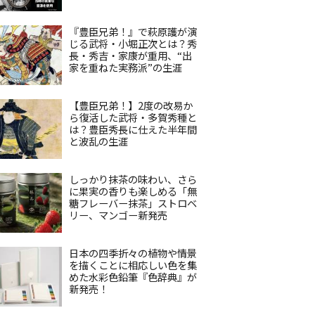
『豊臣兄弟！』で萩原護が演
じる武将・小堀正次とは？秀
長・秀吉・家康が重用、“出
家を重ねた実務派”の生涯
【豊臣兄弟！】2度の改易か
ら復活した武将・多賀秀種と
は？豊臣秀長に仕えた半年間
と波乱の生涯
しっかり抹茶の味わい、さら
に果実の香りも楽しめる「無
糖フレーバー抹茶」ストロベ
リー、マンゴー新発売
日本の四季折々の植物や情景
を描くことに相応しい色を集
めた水彩色鉛筆『色辞典』が
新発売！