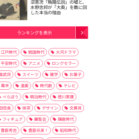
沼意次「賄賂伝説」の嘘と、
水野忠邦が「大奥」を敵に回
した本当の理由
ランキングを表示
江戸時代
戦国時代
大河ドラマ
平安時代
アニメ
ロングセラー
国武将
スイーツ
雑学
お菓子
幕末
漫画
時代劇
テレビ
べらぼう
明治時代
徳川家康
田信長
抹茶
デザイン
文房具
フィギュア
展覧会
鎌倉時代
豊臣秀吉
豊臣兄弟！
昭和時代