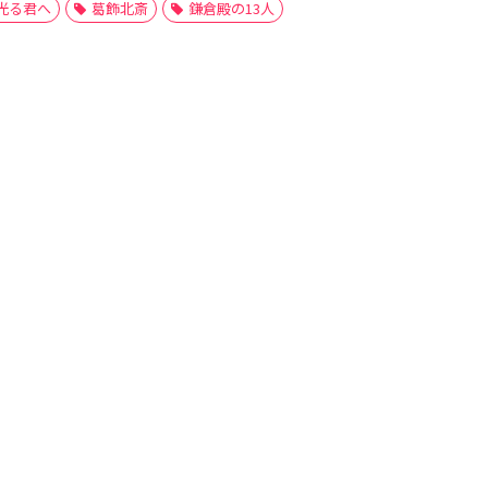
光る君へ
葛飾北斎
鎌倉殿の13人