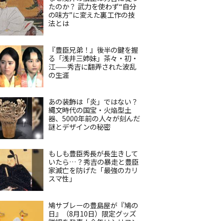
たのか？ 武力を使わず“自分
の味方”に変えた裏工作の技
法とは
『豊臣兄弟！』後半の鍵を握
る「浅井三姉妹」茶々・初・
江——秀吉に翻弄された波乱
の生涯
あの装飾は「炎」ではない？
縄文時代の国宝・火焔型土
器、5000年前の人々が刻んだ
謎とデザインの秘密
もしも豊臣秀長が長生きして
いたら…？秀吉の暴走と豊臣
家滅亡を防げた「最強のカリ
スマ性」
鳩サブレーの豊島屋が『鳩の
日』（8月10日）限定グッズ