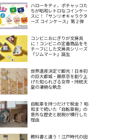
ハローキティ、ポチャッコた
ちが昭和レトロなコインケー
スに！「サンリオキャラクタ
ーズ コインケース」第２弾
コンビニおにぎりが文房具
に！コンビニの定番商品をモ
チーフにした文房具シリーズ
『ジムマート』誕生
世界遺産決定で脚光！日本初
の巨大都城・藤原京を創り上
げた知られざる女帝・持統天
皇の凄絶な執念
自転車を持つだけで税金？ 昭
和まで続いた「自転車税」の
意外な歴史と脱税が横行した
理由
教科書と違う！江戸時代の田