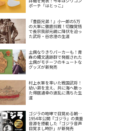
詳細を発表！今年はシリコン
ポーチ「はとっこ」
『豊臣兄弟！』小一郎の5万
の大軍に徹底抗戦！切腹覚悟
で長宗我部元親に降伏を迫っ
た武将・谷忠澄の生涯
土偶なりきりパーカーも！青
森の縄文遺跡群で発掘された
土偶がモチーフのキュートな
グッズが新発売
村上水軍を率いた戦国武将！
幼い弟を支え、共に海へ散っ
た得居通幸の波乱に満ちた生
涯
ゴジラの咆哮で目覚める朝…
1954年公開『ゴジラ』の貴重
音源を搭載した「ゴジラ音声
目覚まし時計」が新発売