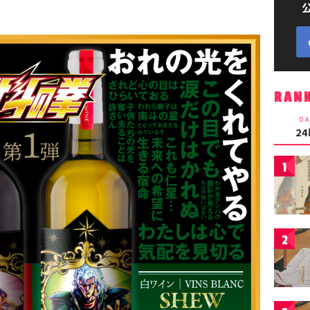
RAN
DA
2
1
2