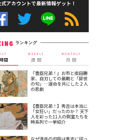
公式アカウントで最新情報ゲット！
ランキング
KING
ILY
WEEKLY
MONTHLY
4時間
週 間
月 間
『豊臣兄弟！』お市と柴田勝
家、自刃しての最期と「辞世
の句」…運命を共にした２人
の悲劇
【豊臣兄弟！】秀吉は本当に
「女狂い」だったのか？ 天下
人を彩った11人の側室たちを
時系列で一挙紹介
なぜ浅井の旧臣は秀吉に従っ